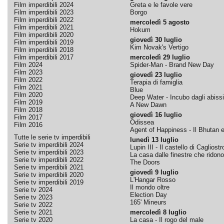
Film imperdibili 2024
Greta e le favole vere
Film imperdibili 2023
Borgo
Film imperdibili 2022
mercoledì 5 agosto
Film imperdibili 2021
Hokum
Film imperdibili 2020
giovedì 30 luglio
Film imperdibili 2019
Kim Novak's Vertigo
Film imperdibili 2018
Film imperdibili 2017
mercoledì 29 luglio
Film 2024
Spider-Man - Brand New Day
Film 2023
giovedì 23 luglio
Film 2022
Terapia di famiglia
Film 2021
Blue
Film 2020
Deep Water - Incubo dagli abissi
Film 2019
A New Dawn
Film 2018
giovedì 16 luglio
Film 2017
Odissea
Film 2016
Agent of Happiness - Il Bhutan e 
Tutte le serie tv imperdibili
lunedì 13 luglio
Serie tv imperdibili 2024
Lupin III - Il castello di Cagliostr
Serie tv imperdibili 2023
La casa dalle finestre che ridono
Serie tv imperdibili 2022
The Doors
Serie tv imperdibili 2021
giovedì 9 luglio
Serie tv imperdibili 2020
L'Hangar Rosso
Serie tv imperdibili 2019
Il mondo oltre
Serie tv 2024
Election Day
Serie tv 2023
165' Mineurs
Serie tv 2022
Serie tv 2021
mercoledì 8 luglio
Serie tv 2020
La casa - Il rogo del male