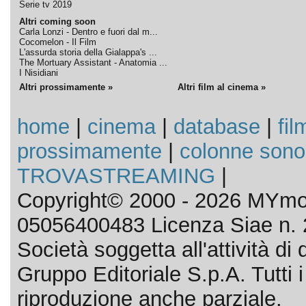
Serie tv 2019
Altri coming soon
Carla Lonzi - Dentro e fuori dal m...
Cocomelon - Il Film
L'assurda storia della Gialappa's ...
The Mortuary Assistant - Anatomia ...
I Nisidiani
Altri prossimamente »
Altri film al cinema »
home
|
cinema
|
database
|
fil
prossimamente
|
colonne sono
TROVASTREAMING
|
Copyright© 2000 - 2026 MYmov
05056400483 Licenza Siae n. 
Società soggetta all'attività d
Gruppo Editoriale S.p.A. Tutti i d
riproduzione anche parziale.