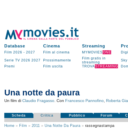
Database
Cinema
Streaming
Pr
Film 2026
-
2027
Film al cinema
MYMOVIES
ONE
Digi
Film gratis in
Serie TV
2026
2027
Prossimamente
Sky
streaming
Premi
Film uscita
TROVA
STREAMING
Dom
Una notte da paura
Un film di
Claudio Fragasso
. Con
Francesco Pannofino
,
Roberta Gia
Scheda
Critica
Pubblico
Forum
C
Home
»
Film
»
2011
»
Una Notte Da Paura
»
rassegnastampa