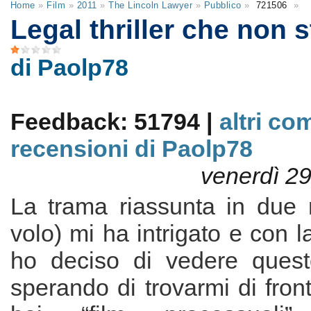
Home
»
Film
»
2011
»
The Lincoln Lawyer
»
Pubblico
»
721506
»
Legal thriller che non s
di Paolp78
Feedback: 51794 |
altri co
recensioni di Paolp78
venerdì 2
La trama riassunta in due r
volo) mi ha intrigato e con l
ho deciso di vedere quest
sperando di trovarmi di fron