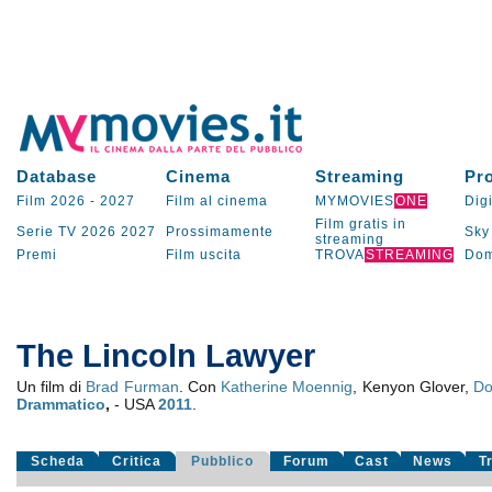
Database
Cinema
Streaming
Pr
Film 2026
-
2027
Film al cinema
MYMOVIES
ONE
Digi
Film gratis in
Serie TV
2026
2027
Prossimamente
Sky
streaming
Premi
Film uscita
TROVA
STREAMING
Dom
The Lincoln Lawyer
Un film di
Brad Furman
. Con
Katherine Moennig
, Kenyon Glover,
Do
Drammatico
,
- USA
2011
.
Scheda
Critica
Pubblico
Forum
Cast
News
T