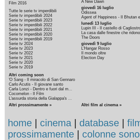
A New Dawn
Film 2016
giovedì 16 luglio
Tutte le serie tv imperdibili
Odissea
Serie tv imperdibili 2024
Agent of Happiness - Il Bhutan e 
Serie tv imperdibili 2023
lunedì 13 luglio
Serie tv imperdibili 2022
Lupin III - Il castello di Cagliostr
Serie tv imperdibili 2021
La casa dalle finestre che ridono
Serie tv imperdibili 2020
The Doors
Serie tv imperdibili 2019
Serie tv 2024
giovedì 9 luglio
Serie tv 2023
L'Hangar Rosso
Serie tv 2022
Il mondo oltre
Serie tv 2021
Election Day
Serie tv 2020
Serie tv 2019
Altri coming soon
'O Sang - Il miracolo di San Gennaro
Carlo Acutis - Il giovane santo
Carla Lonzi - Dentro e fuori dal m...
Cocomelon - Il Film
L'assurda storia della Gialappa's ...
Altri prossimamente »
Altri film al cinema »
home
|
cinema
|
database
|
fil
prossimamente
|
colonne sono