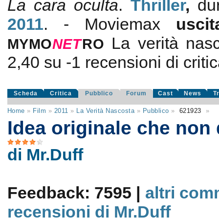
La cara oculta
.
Thriller
,
du
2011
. - Moviemax
usci
La verità nas
MYMO
NE
T
RO
2,40
su
-1
recensioni di critic
Scheda
Critica
Pubblico
Forum
Cast
News
T
Home
»
Film
»
2011
»
La Verità Nascosta
»
Pubblico
»
621923
»
Idea originale che non 
di Mr.Duff
Feedback: 7595 |
altri com
recensioni di Mr.Duff