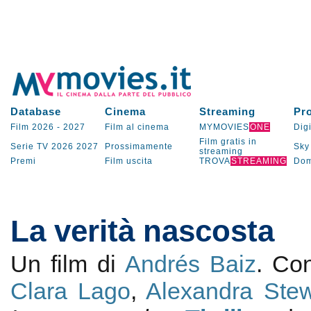
Database
Cinema
Streaming
Pr
Film 2026
-
2027
Film al cinema
MYMOVIES
ONE
Digi
Film gratis in
Serie TV
2026
2027
Prossimamente
Sky
streaming
Premi
Film uscita
TROVA
STREAMING
Dom
La verità nascosta
Un film di
Andrés Baiz
. C
Clara Lago
,
Alexandra Stewa