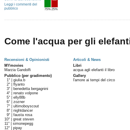
Leggi i commenti del
pubblico
75%
25%
Come l'acqua per gli elefanti
Recensioni & Opinionisti
Articoli & News
MYmovies
Libri
Marzia Gandolfi
acqua agli elefanti il libro
Pubblico (per gradimento)
Gallery
1° |
giulia.b
l'amore ai tempi del circo
2° |
flyanto
3° |
benedetta bergagnini
4° |
renato volpone
5° |
elly88b
6° |
zozner
7° |
ultimoboyscout
8° |
nightdancer
9° |
fausta rosa
10° |
great steven
11° |
simonepegg
12° |
pipay