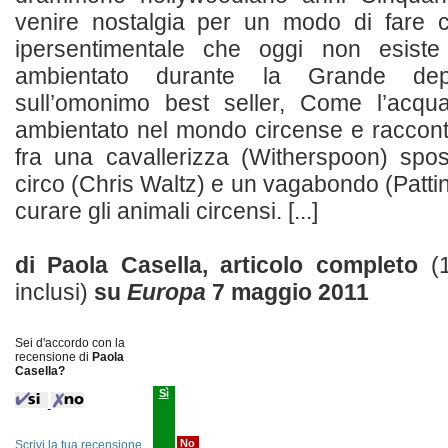
venire nostalgia per un modo di fare 
ipersentimentale che oggi non esist
ambientato durante la Grande depr
sull’omonimo best seller, Come l’acqua
ambientato nel mondo circense e racconta 
fra una cavallerizza (Witherspoon) spo
circo (Chris Waltz) e un vagabondo (Patti
curare gli animali circensi. [...]
di Paola Casella, articolo completo
(
inclusi)
su
Europa
7 maggio 2011
Sei d'accordo con la
recensione di
Paola
Casella?
Sì
No
Scrivi la tua recensione