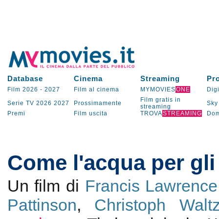
Database
Cinema
Streaming
Pr
Film 2026
-
2027
Film al cinema
MYMOVIES
ONE
Digi
Film gratis in
Serie TV
2026
2027
Prossimamente
Sky
streaming
Premi
Film uscita
TROVA
STREAMING
Dom
Come l'acqua per gli 
Un film di
Francis Lawrence
Pattinson
,
Christoph Walt