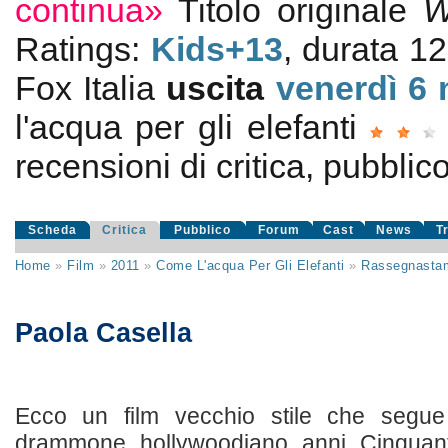
continua»
Titolo originale
W
Ratings:
Kids+13
, durata 1
Fox Italia
uscita
venerdì 6
l'acqua per gli elefanti
recensioni di critica, pubblico
Scheda
Critica
Pubblico
Forum
Cast
News
T
Home
»
Film
»
2011
»
Come L'acqua Per Gli Elefanti
»
Rassegnasta
Paola Casella
Ecco un film vecchio stile che segue 
drammone hollywoodiano anni Cinquant