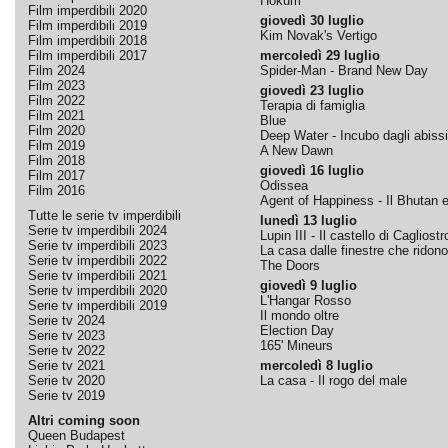
Hokum
Film imperdibili 2020
giovedì 30 luglio
Film imperdibili 2019
Kim Novak's Vertigo
Film imperdibili 2018
Film imperdibili 2017
mercoledì 29 luglio
Film 2024
Spider-Man - Brand New Day
Film 2023
giovedì 23 luglio
Film 2022
Terapia di famiglia
Film 2021
Blue
Film 2020
Deep Water - Incubo dagli abissi
Film 2019
A New Dawn
Film 2018
giovedì 16 luglio
Film 2017
Odissea
Film 2016
Agent of Happiness - Il Bhutan e 
Tutte le serie tv imperdibili
lunedì 13 luglio
Serie tv imperdibili 2024
Lupin III - Il castello di Cagliostr
Serie tv imperdibili 2023
La casa dalle finestre che ridono
Serie tv imperdibili 2022
The Doors
Serie tv imperdibili 2021
giovedì 9 luglio
Serie tv imperdibili 2020
L'Hangar Rosso
Serie tv imperdibili 2019
Il mondo oltre
Serie tv 2024
Election Day
Serie tv 2023
165' Mineurs
Serie tv 2022
Serie tv 2021
mercoledì 8 luglio
Serie tv 2020
La casa - Il rogo del male
Serie tv 2019
Altri coming soon
Queen Budapest