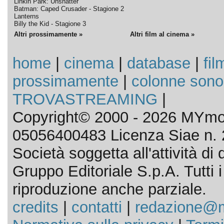
Linkin Park: Unshatter
Batman: Caped Crusader - Stagione 2
Lanterns
Billy the Kid - Stagione 3
Altri prossimamente »
Altri film al cinema »
home
|
cinema
|
database
|
fil
prossimamente
|
colonne sono
TROVASTREAMING
|
Copyright© 2000 - 2026 MYmov
05056400483 Licenza Siae n. 
Società soggetta all'attività d
Gruppo Editoriale S.p.A. Tutti i d
riproduzione anche parziale.
credits
|
contatti
|
redazione@m