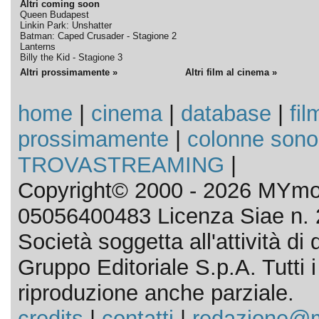
Altri coming soon
Queen Budapest
Linkin Park: Unshatter
Batman: Caped Crusader - Stagione 2
Lanterns
Billy the Kid - Stagione 3
Altri prossimamente »
Altri film al cinema »
home
|
cinema
|
database
|
fil
prossimamente
|
colonne sono
TROVASTREAMING
|
Copyright© 2000 - 2026 MYmov
05056400483 Licenza Siae n. 
Società soggetta all'attività d
Gruppo Editoriale S.p.A. Tutti i d
riproduzione anche parziale.
credits
|
contatti
|
redazione@m