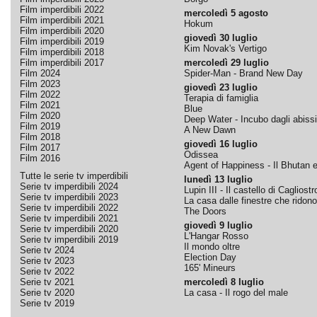
Film imperdibili 2022
mercoledì 5 agosto
Film imperdibili 2021
Hokum
Film imperdibili 2020
giovedì 30 luglio
Film imperdibili 2019
Kim Novak's Vertigo
Film imperdibili 2018
Film imperdibili 2017
mercoledì 29 luglio
Film 2024
Spider-Man - Brand New Day
Film 2023
giovedì 23 luglio
Film 2022
Terapia di famiglia
Film 2021
Blue
Film 2020
Deep Water - Incubo dagli abissi
Film 2019
A New Dawn
Film 2018
giovedì 16 luglio
Film 2017
Odissea
Film 2016
Agent of Happiness - Il Bhutan e 
Tutte le serie tv imperdibili
lunedì 13 luglio
Serie tv imperdibili 2024
Lupin III - Il castello di Cagliostr
Serie tv imperdibili 2023
La casa dalle finestre che ridono
Serie tv imperdibili 2022
The Doors
Serie tv imperdibili 2021
giovedì 9 luglio
Serie tv imperdibili 2020
L'Hangar Rosso
Serie tv imperdibili 2019
Il mondo oltre
Serie tv 2024
Election Day
Serie tv 2023
165' Mineurs
Serie tv 2022
Serie tv 2021
mercoledì 8 luglio
Serie tv 2020
La casa - Il rogo del male
Serie tv 2019