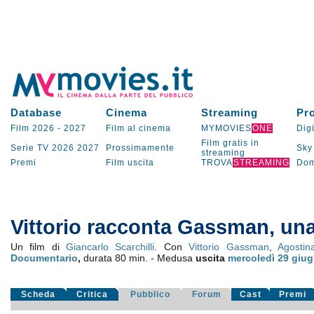
Database
Cinema
Streaming
Pr
Film 2026
-
2027
Film al cinema
MYMOVIES
ONE
Digi
Film gratis in
Serie TV
2026
2027
Prossimamente
Sky
streaming
Premi
Film uscita
TROVA
STREAMING
Dom
Vittorio racconta Gassman, una
Un film di
Giancarlo Scarchilli
. Con
Vittorio Gassman
,
Agostina
Documentario
,
durata 80 min. - Medusa
uscita
mercoledì 29
giug
Scheda
Critica
Pubblico
Forum
Cast
Premi