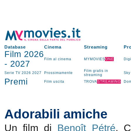
Database
Cinema
Streaming
Pr
Film 2026
Film al cinema
MYMOVIES
ONE
Digi
-
2027
Film gratis in
Serie TV
2026
2027
Prossimamente
Sky
streaming
Premi
Film uscita
TROVA
STREAMING
Dom
Adorabili amiche
Un film di
Benoît Pétré
. 