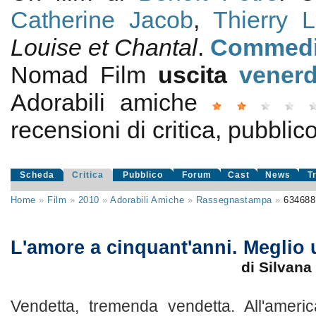
Catherine Jacob
,
Thierry L
Louise et Chantal
.
Commed
Nomad Film
uscita
venerd
Adorabili amiche
recensioni di critica, pubblic
Scheda
Critica
Pubblico
Forum
Cast
News
T
Home
»
Film
»
2010
»
Adorabili Amiche
»
Rassegnastampa
»
634688
L'amore a cinquant'anni. Meglio 
di Silvana
Vendetta, tremenda vendetta. All'amer