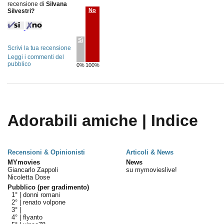
recensione di
Silvana
No
Silvestri?
Sì
Scrivi la tua recensione
Leggi i commenti del
pubblico
0%
100%
Adorabili amiche | Indice
Recensioni & Opinionisti
Articoli & News
MYmovies
News
Giancarlo Zappoli
su mymovieslive!
Nicoletta Dose
Pubblico (per gradimento)
1° |
donni romani
2° |
renato volpone
3° |
4° |
flyanto