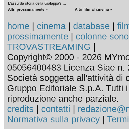
L'assurda storia della Gialappa's ...
Altri prossimamente »
Altri film al cinema »
home
|
cinema
|
database
|
fil
prossimamente
|
colonne sono
TROVASTREAMING
|
Copyright© 2000 - 2026 MYmov
05056400483 Licenza Siae n. 
Società soggetta all'attività d
Gruppo Editoriale S.p.A. Tutti i d
riproduzione anche parziale.
credits
|
contatti
|
redazione@m
Normativa sulla privacy
|
Termi