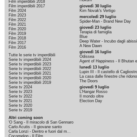
Film imperdibili 2018
Film imperdibili 2017
giovedì 30 luglio
Film 2024
Kim Novak's Vertigo
Film 2023
mercoledì 29 luglio
Film 2022
Spider-Man - Brand New Day
Film 2021
giovedì 23 luglio
Film 2020
Terapia di famiglia
Film 2019
Blue
Film 2018
Deep Water - Incubo dagli abissi
Film 2017
A New Dawn
Film 2016
giovedì 16 luglio
Tutte le serie tv imperdibili
Odissea
Serie tv imperdibili 2024
Agent of Happiness - Il Bhutan e 
Serie tv imperdibili 2023
lunedì 13 luglio
Serie tv imperdibili 2022
Lupin III - Il castello di Cagliostr
Serie tv imperdibili 2021
La casa dalle finestre che ridono
Serie tv imperdibili 2020
The Doors
Serie tv imperdibili 2019
Serie tv 2024
giovedì 9 luglio
Serie tv 2023
L'Hangar Rosso
Serie tv 2022
Il mondo oltre
Serie tv 2021
Election Day
Serie tv 2020
Serie tv 2019
Altri coming soon
'O Sang - Il miracolo di San Gennaro
Carlo Acutis - Il giovane santo
Carla Lonzi - Dentro e fuori dal m...
Cocomelon - Il Film