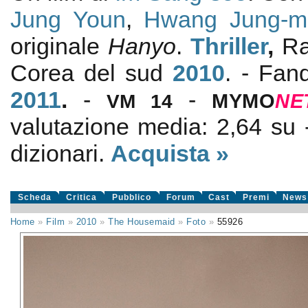
Jung Youn
,
Hwang Jung-m
originale
Hanyo
.
Thriller
,
Ra
Corea del sud
2010
. - Fa
2011
.
-
-
VM 14
MYMO
NE
valutazione media:
2,64
su
dizionari.
Acquista »
Scheda
Critica
Pubblico
Forum
Cast
Premi
News
Home
»
Film
»
2010
»
The Housemaid
»
Foto
»
55926