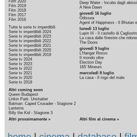
Film 2020
Deep Water - Incubo dagli abissi
Film 2019
A New Dawn
Film 2018
giovedì 16 luglio
Film 2017
Odissea
Film 2016
Agent of Happiness - Il Bhutan e 
Tutte le serie tv imperdibili
lunedì 13 luglio
Serie tv imperdibili 2024
Lupin III - Il castello di Cagliostr
Serie tv imperdibili 2023
La casa dalle finestre che ridono
Serie tv imperdibili 2022
The Doors
Serie tv imperdibili 2021
giovedì 9 luglio
Serie tv imperdibili 2020
L'Hangar Rosso
Serie tv imperdibili 2019
Il mondo oltre
Serie tv 2024
Election Day
Serie tv 2023
165' Mineurs
Serie tv 2022
Serie tv 2021
mercoledì 8 luglio
Serie tv 2020
La casa - Il rogo del male
Serie tv 2019
Altri coming soon
Queen Budapest
Linkin Park: Unshatter
Batman: Caped Crusader - Stagione 2
Lanterns
Billy the Kid - Stagione 3
Altri prossimamente »
Altri film al cinema »
home
|
cinema
|
database
|
fil