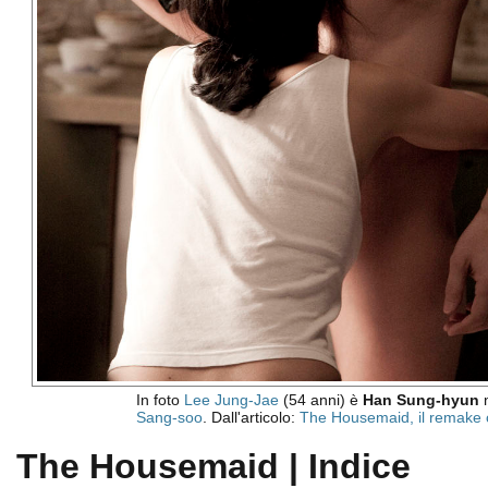
In foto
Lee Jung-Jae
(54 anni) è
Han Sung-hyun
n
Sang-soo
. Dall'articolo:
The Housemaid, il remake c
The Housemaid | Indice