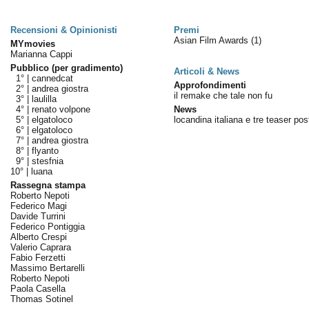
Recensioni & Opinionisti
Premi
Asian Film Awards
(1)
MYmovies
Marianna Cappi
Pubblico (per gradimento)
Articoli & News
1° |
cannedcat
Approfondimenti
2° |
andrea giostra
il remake che tale non fu
3° |
laulilla
4° |
renato volpone
News
5° |
elgatoloco
locandina italiana e tre teaser pos
6° |
elgatoloco
7° |
andrea giostra
8° |
flyanto
9° |
stesfnia
10° |
luana
Rassegna stampa
Roberto Nepoti
Federico Magi
Davide Turrini
Federico Pontiggia
Alberto Crespi
Valerio Caprara
Fabio Ferzetti
Massimo Bertarelli
Roberto Nepoti
Paola Casella
Thomas Sotinel