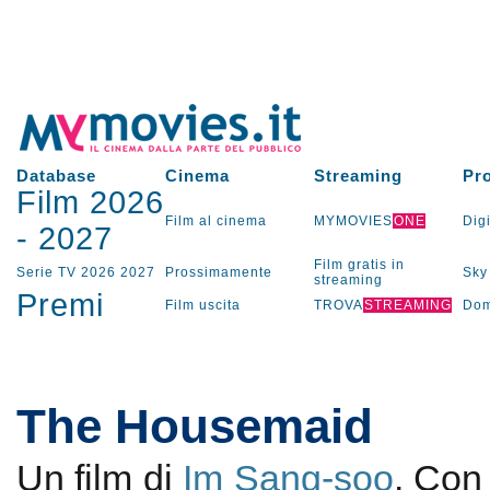
Database
Cinema
Streaming
Pr
Film 2026
Film al cinema
MYMOVIES
ONE
Digi
-
2027
Film gratis in
Serie TV
2026
2027
Prossimamente
Sky
streaming
Premi
Film uscita
TROVA
STREAMING
Dom
The Housemaid
Un film di
Im Sang-soo
. Co