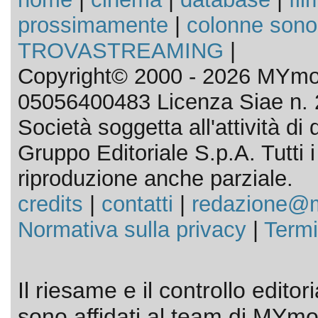
prossimamente
|
colonne sono
TROVASTREAMING
|
Copyright© 2000 - 2026 MYmov
05056400483 Licenza Siae n. 
Società soggetta all'attività d
Gruppo Editoriale S.p.A. Tutti i d
riproduzione anche parziale.
credits
|
contatti
|
redazione@m
Normativa sulla privacy
|
Termi
Il riesame e il controllo editor
sono affidati al team di MYmov