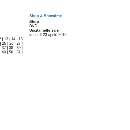
Shop & Showtime
Shop
DVD
Uscita nelle sale
venerdì 23
aprile 2010
2
|
13
|
14
|
15
|
25
|
26
|
27
|
|
37
|
38
|
39
|
|
49
|
50
|
51
|