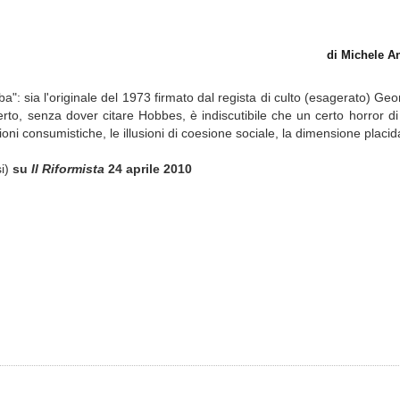
di Michele 
lba": sia l'originale del 1973 firmato dal regista di culto (esagerato) G
certo, senza dover citare Hobbes, è indiscutibile che un certo horror d
ni consumistiche, le illusioni di coesione sociale, la dimensione placida
si)
su
Il Riformista
24 aprile 2010