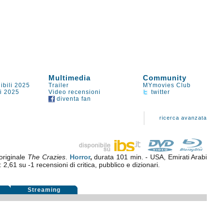
Multimedia
Community
ibili 2025
Trailer
MYmovies Club
li 2025
Video recensioni
twitter
diventa fan
ricerca avanzata
 originale
The Crazies
.
Horror
,
durata 101 min. - USA, Emirati Arabi
a:
2,61
su
-1
recensioni di critica, pubblico e dizionari.
i
Streaming