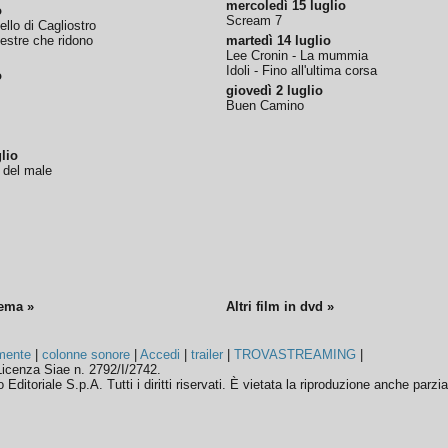
mercoledì 15 luglio
o
Scream 7
tello di Cagliostro
nestre che ridono
martedì 14 luglio
Lee Cronin - La mummia
Idoli - Fino all'ultima corsa
o
giovedì 2 luglio
Buen Camino
lio
o del male
nema »
Altri film in dvd »
mente
|
colonne sonore
|
Accedi
|
trailer
|
TROVASTREAMING
|
icenza Siae n. 2792/I/2742.
ditoriale S.p.A. Tutti i diritti riservati. È vietata la riproduzione anche parzia