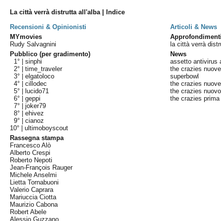
La città verrà distrutta all'alba | Indice
Recensioni & Opinionisti
Articoli & News
MYmovies
Approfondiment
Rudy Salvagnini
la città verrà distr
Pubblico (per gradimento)
News
1° |
sinphi
assetto antivirus
2° |
time_traveler
the crazies nuove
3° |
elgatoloco
superbowl
4° |
cillodec
the crazies nuove
5° |
lucido71
the crazies nuovo
6° |
geppi
the crazies prim
7° |
joker79
8° |
ehivez
9° |
cianoz
10° |
ultimoboyscout
Rassegna stampa
Francesco Alò
Alberto Crespi
Roberto Nepoti
Jean-François Rauger
Michele Anselmi
Lietta Tornabuoni
Valerio Caprara
Mariuccia Ciotta
Maurizio Cabona
Robert Abele
Alessio Guzzano