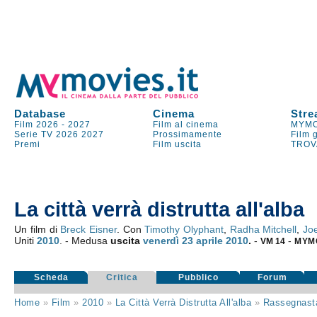
Database
Cinema
Stre
Film 2026
-
2027
Film al cinema
MYMO
Serie TV
2026
2027
Prossimamente
Film 
Premi
Film uscita
TROV
La città verrà distrutta all'alba
Un film di
Breck Eisner
. Con
Timothy Olyphant
,
Radha Mitchell
,
Jo
Uniti
2010
. - Medusa
uscita
venerdì 23
aprile 2010
.
-
-
VM 14
MYM
Scheda
Critica
Pubblico
Forum
Home
»
Film
»
2010
»
La Città Verrà Distrutta All'alba
»
Rassegnas