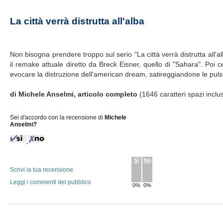
La città verrà distrutta all'alba
Non bisogna prendere troppo sul serio "La città verrà distrutta all'a
il remake attuale diretto da Breck Eisner, quello di "Sahara". Poi 
evocare la distruzione dell'american dream, satireggiandone le pulsio
di Michele Anselmi, articolo completo
(1646 caratteri spazi inclu
Sei d'accordo con la recensione di
Michele
Anselmi?
Sì
No
Scrivi la tua recensione
Leggi i commenti del pubblico
0%
0%