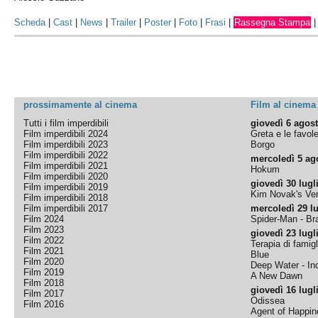
Scheda
|
Cast
|
News
|
Trailer
|
Poster
|
Foto
|
Frasi
|
Rassegna Stampa
prossimamente al cinema
Film al cinema
Tutti i film imperdibili
giovedì 6 agos
Film imperdibili 2024
Greta e le favol
Film imperdibili 2023
Borgo
Film imperdibili 2022
mercoledì 5 ag
Film imperdibili 2021
Hokum
Film imperdibili 2020
giovedì 30 lugl
Film imperdibili 2019
Kim Novak's Ver
Film imperdibili 2018
Film imperdibili 2017
mercoledì 29 lu
Film 2024
Spider-Man - B
Film 2023
giovedì 23 lugl
Film 2022
Terapia di famigl
Film 2021
Blue
Film 2020
Deep Water - Inc
Film 2019
A New Dawn
Film 2018
giovedì 16 lugl
Film 2017
Odissea
Film 2016
Agent of Happine