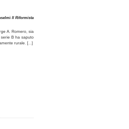
Anselmi
Il Riformista
eorge A. Romero, sia
i serie B ha saputo
mente rurale. [...]