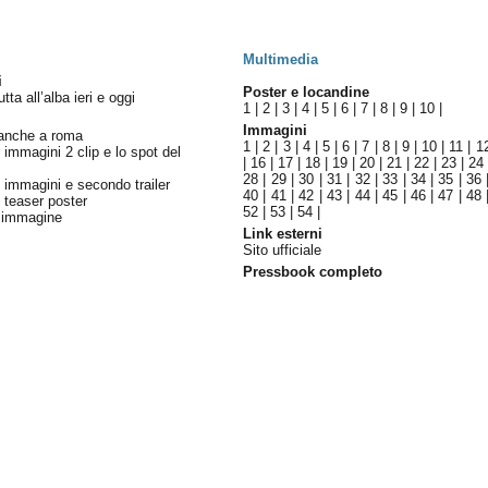
Multimedia
i
Poster e locandine
utta all’alba ieri e oggi
1
|
2
|
3
|
4
|
5
|
6
|
7
|
8
|
9
|
10
|
Immagini
 anche a roma
1
|
2
|
3
|
4
|
5
|
6
|
7
|
8
|
9
|
10
|
11
|
1
 immagini 2 clip e lo spot del
|
16
|
17
|
18
|
19
|
20
|
21
|
22
|
23
|
24
28
|
29
|
30
|
31
|
32
|
33
|
34
|
35
|
36
 immagini e secondo trailer
40
|
41
|
42
|
43
|
44
|
45
|
46
|
47
|
48
 teaser poster
52
|
53
|
54
|
a immagine
Link esterni
Sito ufficiale
Pressbook completo