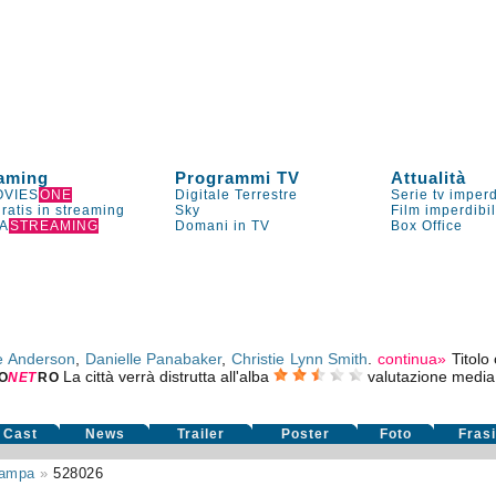
aming
Programmi TV
Attualità
VIES
ONE
Digitale Terrestre
Serie tv imperd
gratis in streaming
Sky
Film imperdibi
A
STREAMING
Domani in TV
Box Office
e Anderson
,
Danielle Panabaker
,
Christie Lynn Smith
.
continua»
Titolo
La città verrà distrutta all'alba
valutazione medi
O
NE
T
RO
Cast
News
Trailer
Poster
Foto
Fras
tampa
»
528026