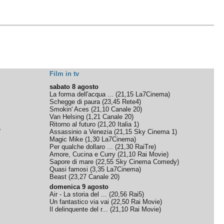
Film in tv
sabato 8 agosto
La forma dell'acqua ...
(
21,15
La7Cinema
)
Schegge di paura
(
23,45
Rete4
)
Smokin' Aces
(
21,10
Canale 20
)
Van Helsing
(
1,21
Canale 20
)
Ritorno al futuro
(
21,20
Italia 1
)
e
Assassinio a Venezia
(
21,15
Sky Cinema 1
)
Magic Mike
(
1,30
La7Cinema
)
Per qualche dollaro ...
(
21,30
RaiTre
)
Amore, Cucina e Curry
(
21,10
Rai Movie
)
Sapore di mare
(
22,55
Sky Cinema Comedy
)
Quasi famosi
(
3,35
La7Cinema
)
Beast
(
23,27
Canale 20
)
domenica 9 agosto
Air - La storia del ...
(
20,56
Rai5
)
Un fantastico via vai
(
22,50
Rai Movie
)
Il delinquente del r...
(
21,10
Rai Movie
)