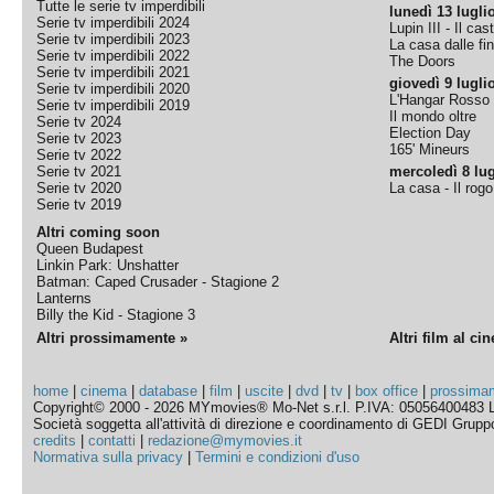
Tutte le serie tv imperdibili
lunedì 13 lugli
Serie tv imperdibili 2024
Lupin III - Il cas
Serie tv imperdibili 2023
La casa dalle fi
Serie tv imperdibili 2022
The Doors
Serie tv imperdibili 2021
giovedì 9 lugli
Serie tv imperdibili 2020
L'Hangar Rosso
Serie tv imperdibili 2019
Il mondo oltre
Serie tv 2024
Election Day
Serie tv 2023
165' Mineurs
Serie tv 2022
Serie tv 2021
mercoledì 8 lug
Serie tv 2020
La casa - Il rog
Serie tv 2019
Altri coming soon
Queen Budapest
Linkin Park: Unshatter
Batman: Caped Crusader - Stagione 2
Lanterns
Billy the Kid - Stagione 3
Altri prossimamente »
Altri film al ci
home
|
cinema
|
database
|
film
|
uscite
|
dvd
|
tv
|
box office
|
prossima
Copyright© 2000 - 2026 MYmovies® Mo-Net s.r.l. P.IVA: 05056400483 L
Società soggetta all'attività di direzione e coordinamento di GEDI Gruppo E
credits
|
contatti
|
redazione@mymovies.it
Normativa sulla privacy
|
Termini e condizioni d'uso