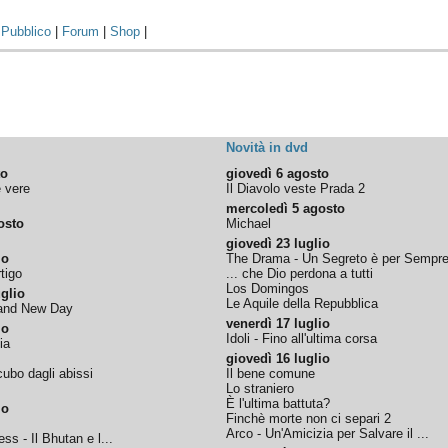
|
Pubblico
|
Forum
|
Shop
|
Novità in dvd
to
giovedì 6 agosto
e vere
Il Diavolo veste Prada 2
mercoledì 5 agosto
osto
Michael
giovedì 23 luglio
io
The Drama - Un Segreto è per Sempr
tigo
... che Dio perdona a tutti
Los Domingos
glio
Le Aquile della Repubblica
rand New Day
venerdì 17 luglio
io
Idoli - Fino all'ultima corsa
ia
giovedì 16 luglio
ubo dagli abissi
Il bene comune
Lo straniero
È l'ultima battuta?
io
Finchè morte non ci separi 2
Arco - Un'Amicizia per Salvare il ...
ss - Il Bhutan e l...