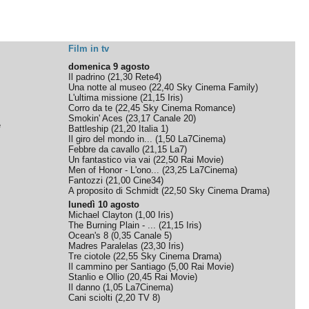
Film in tv
domenica 9 agosto
Il padrino
(
21,30
Rete4
)
Una notte al museo
(
22,40
Sky Cinema Family
)
L'ultima missione
(
21,15
Iris
)
Corro da te
(
22,45
Sky Cinema Romance
)
Smokin' Aces
(
23,17
Canale 20
)
e
Battleship
(
21,20
Italia 1
)
Il giro del mondo in...
(
1,50
La7Cinema
)
Febbre da cavallo
(
21,15
La7
)
Un fantastico via vai
(
22,50
Rai Movie
)
Men of Honor - L'ono...
(
23,25
La7Cinema
)
Fantozzi
(
21,00
Cine34
)
A proposito di Schmidt
(
22,50
Sky Cinema Drama
)
lunedì 10 agosto
Michael Clayton
(
1,00
Iris
)
The Burning Plain - ...
(
21,15
Iris
)
Ocean's 8
(
0,35
Canale 5
)
Madres Paralelas
(
23,30
Iris
)
Tre ciotole
(
22,55
Sky Cinema Drama
)
Il cammino per Santiago
(
5,00
Rai Movie
)
Stanlio e Ollio
(
20,45
Rai Movie
)
Il danno
(
1,05
La7Cinema
)
Cani sciolti
(
2,20
TV 8
)