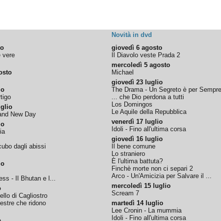
Novità in dvd
to
giovedì 6 agosto
e vere
Il Diavolo veste Prada 2
mercoledì 5 agosto
osto
Michael
giovedì 23 luglio
io
The Drama - Un Segreto è per Sempr
tigo
... che Dio perdona a tutti
Los Domingos
glio
Le Aquile della Repubblica
rand New Day
venerdì 17 luglio
io
Idoli - Fino all'ultima corsa
ia
giovedì 16 luglio
ubo dagli abissi
Il bene comune
Lo straniero
È l'ultima battuta?
io
Finchè morte non ci separi 2
Arco - Un'Amicizia per Salvare il ...
ss - Il Bhutan e l...
mercoledì 15 luglio
o
Scream 7
tello di Cagliostro
nestre che ridono
martedì 14 luglio
Lee Cronin - La mummia
Idoli - Fino all'ultima corsa
o