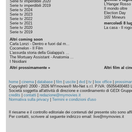
Serie tv imperdibili 2020
L'Hangar Rosso
Serie tv imperdibili 2019
Il mondo oltre
Serie tv 2024
Election Day
Serie tv 2023
165' Mineurs
Serie tv 2022
Serie tv 2021
mercoledì 8 lug
Serie tv 2020
La casa - Il rog
Serie tv 2019
Altri coming soon
Carla Lonzi - Dentro e fuori dal m...
Cocomelon - Il Film
L'assurda storia della Gialappa's ...
The Mortuary Assistant - Anatomia ...
I Nisidiani
Altri prossimamente »
Altri film al ci
home
|
cinema
|
database
|
film
|
uscite
|
dvd
|
tv
|
box office
|
prossima
Copyright© 2000 - 2026 MYmovies® Mo-Net s.r.l. P.IVA: 05056400483 L
Società soggetta all'attività di direzione e coordinamento di GEDI Gruppo E
credits
|
contatti
|
redazione@mymovies.it
Normativa sulla privacy
|
Termini e condizioni d'uso
Il riesame e il controllo editoriale dei contenuti del presente sito sono a
Per contatti, scrivere al seguente indirizzo email: live@mymovies.it