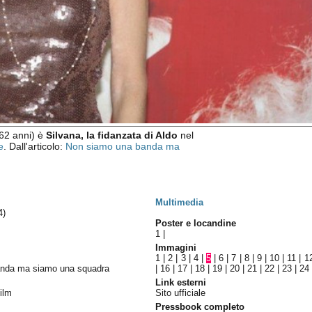
62 anni) è
Silvana, la fidanzata di Aldo
nel
e
. Dall'articolo:
Non siamo una banda ma
Multimedia
4)
Poster e locandine
1
|
Immagini
1
|
2
|
3
|
4
|
5
|
6
|
7
|
8
|
9
|
10
|
11
|
1
anda ma siamo una squadra
|
16
|
17
|
18
|
19
|
20
|
21
|
22
|
23
|
24
Link esterni
film
Sito ufficiale
Pressbook completo