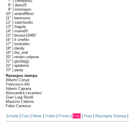
7° |
chinaski81
8° |
dano25
9° |
ironmauro
10° |
andre89lost
11° |
benmovie
12° |
sawclaudio
13° |
fragola
14° |
manu60
15° |
brunus10480
16° |
il cinefilo
17° |
lordrubbo
18° |
dandy
19° |
the_end
20° |
renato volpone
21° |
giu/da(g)
22° |
epidemic
23° |
pipay
Rassegna stampa
Alberto Crespi
Francesco Alò
Valerio Caprara
Alessandra Levantesi
Gian Luigi Rondi
Maurizio Cabona
Fabio Canessa
Scheda
|
Cast
|
News
|
Trailer
|
Poster
|
Foto
|
Frasi
|
Rassegna Stampa