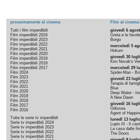
prossimamente al cinema
Film al cinema
Tutti i film imperdibili
giovedì 6 agos
Film imperdibili 2024
Greta e le favol
Film imperdibili 2023
Borgo
Film imperdibili 2022
mercoledì 5 ag
Film imperdibili 2021
Hokum
Film imperdibili 2020
giovedì 30 lugl
Film imperdibili 2019
Kim Novak's Ver
Film imperdibili 2018
Film imperdibili 2017
mercoledì 29 lu
Film 2024
Spider-Man - B
Film 2023
giovedì 23 lugl
Film 2022
Terapia di famigl
Film 2021
Blue
Film 2020
Deep Water - Inc
Film 2019
A New Dawn
Film 2018
giovedì 16 lugl
Film 2017
Odissea
Film 2016
Agent of Happine
Tutte le serie tv imperdibili
lunedì 13 lugli
Serie tv imperdibili 2024
Lupin III - Il cas
Serie tv imperdibili 2023
La casa dalle fi
Serie tv imperdibili 2022
The Doors
Serie tv imperdibili 2021
giovedì 9 lugli