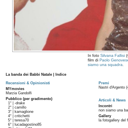
In foto
Silvana Fallisi
(
film di
Paolo Genoves
siamo una squadra
.
La banda dei Babbi Natale | Indice
Recensioni & Opinionisti
Premi
Nastri d'Argento
(
MYmovies
Marzia Gandolfi
Pubblico (per gradimento)
Articoli & News
1° |
-drake
Incontri
2° |
camillo
non siamo una b
3° |
kamaglione
4° |
critichetti
Gallery
5° |
teresa70
la fotogallery del 
6° |
lucadagostino85