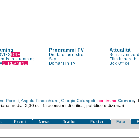
aming
Programmi TV
Attualità
VIES
ONE
Digitale Terrestre
Serie tv imperd
gratis in streaming
Sky
Film imperdibi
A
STREAMING
Domani in TV
Box Office
o Poretti
,
Angela Finocchiaro
,
Giorgio Colangeli
.
continua»
Comico
,
d
zione media:
3,30
su
-1
recensioni di critica, pubblico e dizionari.
t
Premi
News
Trailer
Poster
Foto
F