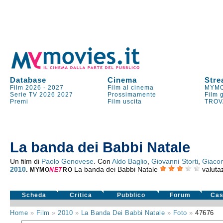
Database
Cinema
Stre
Film 2026
-
2027
Film al cinema
MYMO
Serie TV
2026
2027
Prossimamente
Film 
Premi
Film uscita
TROV
La banda dei Babbi Natale
Un film di
Paolo Genovese
. Con
Aldo Baglio
,
Giovanni Storti
,
Giacom
2010
.
La banda dei Babbi Natale
valuta
MYMO
NE
T
RO
Scheda
Critica
Pubblico
Forum
Cas
Home
»
Film
»
2010
»
La Banda Dei Babbi Natale
»
Foto
»
47676