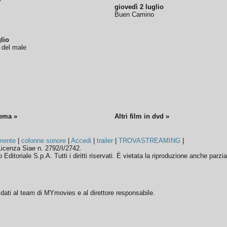
giovedì 2 luglio
Buen Camino
lio
o del male
nema »
Altri film in dvd »
mente
|
colonne sonore
|
Accedi
|
trailer
|
TROVASTREAMING
|
icenza Siae n. 2792/I/2742.
ditoriale S.p.A. Tutti i diritti riservati. È vietata la riproduzione anche parzia
ffidati al team di MYmovies e al direttore responsabile.