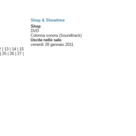
Shop & Showtime
Shop
DVD
Colonna sonora (Soundtrack)
Uscita nelle sale
venerdì 28
gennaio 2011
2
|
13
|
14
|
15
|
25
|
26
|
27
|