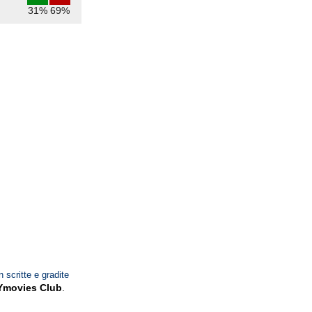
31%
69%
n scritte e gradite
Ymovies Club
.