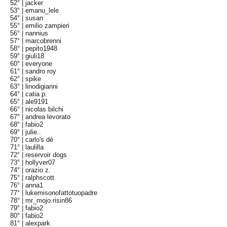
52° |
jacker
53° |
emanu_lele
54° |
susan
55° |
emilio zampieri
56° |
nannius
57° |
marcobrenni
58° |
pepito1948
59° |
giuli18
60° |
everyone
61° |
sandro roy
62° |
spike
63° |
linodigianni
64° |
catia p.
65° |
ale9191
66° |
nicolas bilchi
67° |
andrea levorato
68° |
fabio2
69° |
julie..
70° |
carlo's dè
71° |
laulilla
72° |
reservoir dogs
73° |
hollyver07
74° |
orazio z.
75° |
ralphscott
76° |
anna1
77° |
lukemisonofattotuopadre
78° |
mr_mojo.risin86
79° |
fabio2
80° |
fabio2
81° |
alexpark