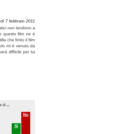
edì 7 febbraio 2011
atici non tendono a
e questo film ne è
la che finito il film
acolo mi è venuto da
à difficile per lui
e di
...
No
Sì