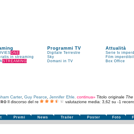
aming
Programmi TV
Attualità
VIES
ONE
Digitale Terrestre
Serie tv imperd
gratis in streaming
Sky
Film imperdibi
A
STREAMING
Domani in TV
Box Office
nham Carter
,
Guy Pearce
,
Jennifer Ehle
.
continua»
Titolo originale
The
Il discorso del re
valutazione media:
3,62
su
-1
recensi
T
RO
t
Premi
News
Trailer
Poster
Foto
F