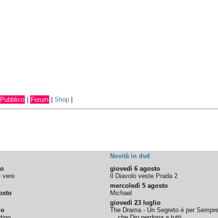
Pubblico
|
Forum
|
Shop
|
Novità in dvd
to
giovedì 6 agosto
e vere
Il Diavolo veste Prada 2
mercoledì 5 agosto
osto
Michael
giovedì 23 luglio
io
The Drama - Un Segreto è per Sempr
tigo
... che Dio perdona a tutti