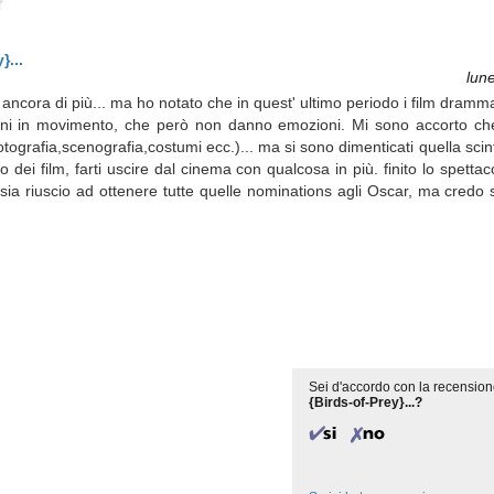
}...
lun
è ancora di più... ma ho notato che in quest' ultimo periodo i film dramm
gini in movimento, che però non danno emozioni. Mi sono accorto ch
fotografia,scenografia,costumi ecc.)... ma si sono dimenticati quella scintil
opo dei film, farti uscire dal cinema con qualcosa in più. finito lo spett
a riuscio ad ottenere tutte quelle nominations agli Oscar, ma credo sar
Sei d'accordo con la recension
{Birds-of-Prey}...?