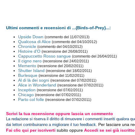
Ultimi commenti e recensioni di ...{Birds-of-Prey}...:
Upside Down
(commento del 11/07/2013)
Qualcosa di Alice
(commento del 04/10/2012)
Chronicle
(commento del 04/10/2012)
Histoire d'O
(recensione del 26/08/2011)
Cappuccetto Rosso sangue
(commento del 26/04/2011)
Il cigno nero
(recensione del 24/02/2011)
Memento
(recensione del 20/02/2011)
Shutter Island
(recensione del 18/02/2011)
Burlesque
(recensione del 11/02/2011)
Al di là dei sogni
(recensione del 07/02/2011)
Alice in Wonderland
(recensione del 07/02/2011)
Inception
(recensione del 07/02/2011)
Chicago
(recensione del 07/02/2011)
Parto col folle
(recensione del 07/02/2011)
Scrivi la tua recensione oppure lascia un commento
La redazione si riserva il diritto di rimuovere i commenti inseriti qualora qu
Per lasciare una r
dai lettori contribuiranno a migliorare il tuo feedback.
Fai clic qui per iscriverti
subito oppure
Accedi se sei già iscritto