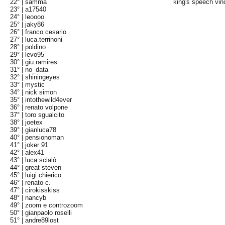
22° |
samma
king's speech vinc
23° |
a17540
24° |
leoooo
25° |
jaky86
26° |
franco cesario
27° |
luca.terrinoni
28° |
poldino
29° |
levo95
30° |
giu.ramires
31° |
no_data
32° |
shiningeyes
33° |
mystic
34° |
nick simon
35° |
intothewild4ever
36° |
renato volpone
37° |
toro sgualcito
38° |
joetex
39° |
gianluca78
40° |
pensionoman
41° |
joker 91
42° |
alex41
43° |
luca scialò
44° |
great steven
45° |
luigi chierico
46° |
renato c.
47° |
cirokisskiss
48° |
nancyb
49° |
zoom e controzoom
50° |
gianpaolo roselli
51° |
andre89lost