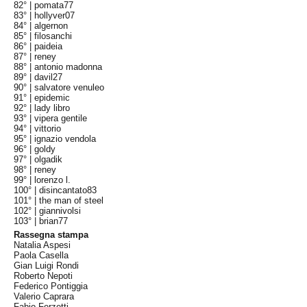
82° |
pomata77
83° |
hollyver07
84° |
algernon
85° |
filosanchi
86° |
paideia
87° |
reney
88° |
antonio madonna
89° |
davil27
90° |
salvatore venuleo
91° |
epidemic
92° |
lady libro
93° |
vipera gentile
94° |
vittorio
95° |
ignazio vendola
96° |
goldy
97° |
olgadik
98° |
reney
99° |
lorenzo l.
100° |
disincantato83
101° |
the man of steel
102° |
giannivolsi
103° |
brian77
Rassegna stampa
Natalia Aspesi
Paola Casella
Gian Luigi Rondi
Roberto Nepoti
Federico Pontiggia
Valerio Caprara
Fabio Ferzetti