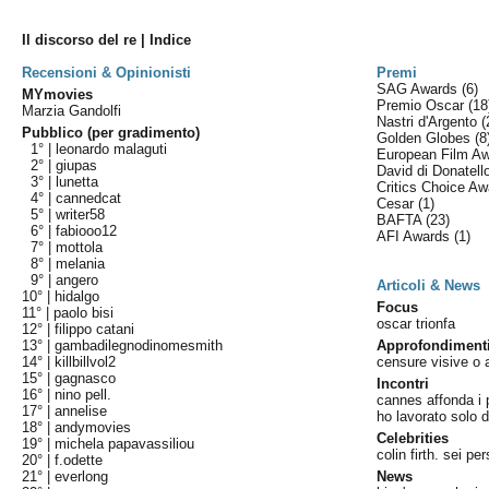
Il discorso del re | Indice
Recensioni & Opinionisti
Premi
SAG Awards
(6)
MYmovies
Premio Oscar
(18
Marzia Gandolfi
Nastri d'Argento
(
Pubblico (per gradimento)
Golden Globes
(8
1° |
leonardo malaguti
European Film A
2° |
giupas
David di Donatel
3° |
lunetta
Critics Choice A
4° |
cannedcat
Cesar
(1)
5° |
writer58
BAFTA
(23)
6° |
fabiooo12
AFI Awards
(1)
7° |
mottola
8° |
melania
9° |
angero
Articoli & News
10° |
hidalgo
Focus
11° |
paolo bisi
oscar trionfa
12° |
filippo catani
13° |
gambadilegnodinomesmith
Approfondiment
14° |
killbillvol2
censure visive o
15° |
gagnasco
Incontri
16° |
nino pell.
cannes affonda i p
17° |
annelise
ho lavorato solo d'
18° |
andymovies
Celebrities
19° |
michela papavassiliou
colin firth. sei pe
20° |
f.odette
21° |
everlong
News