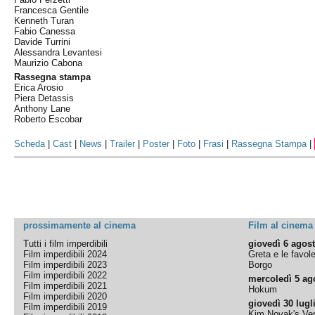
Francesca Gentile
Kenneth Turan
Fabio Canessa
Davide Turrini
Alessandra Levantesi
Maurizio Cabona
Rassegna stampa
Erica Arosio
Piera Detassis
Anthony Lane
Roberto Escobar
Scheda
|
Cast
|
News
|
Trailer
|
Poster
|
Foto
|
Frasi
|
Rassegna Stampa
|
prossimamente al cinema
Film al cinema
Tutti i film imperdibili
giovedì 6 agos
Film imperdibili 2024
Greta e le favol
Film imperdibili 2023
Borgo
Film imperdibili 2022
mercoledì 5 ag
Film imperdibili 2021
Hokum
Film imperdibili 2020
giovedì 30 lugl
Film imperdibili 2019
Kim Novak's Ver