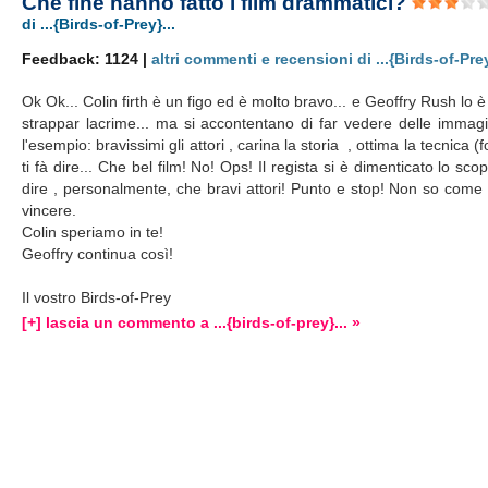
Che fine hanno fatto i film drammatici?
di ...{Birds-of-Prey}...
Feedback: 1124 |
altri commenti e recensioni di ...{Birds-of-Prey
Ok Ok... Colin firth è un figo ed è molto bravo... e Geoffry Rush lo 
strappar lacrime... ma si accontentano di far vedere delle imma
l'esempio: bravissimi gli attori , carina la storia , ottima la tecnica (
ti fà dire... Che bel film! No! Ops! Il regista si è dimenticato lo sc
dire , personalmente, che bravi attori! Punto e stop! Non so come si
vincere.
Colin speriamo in te!
Geoffry continua così!
Il vostro Birds-of-Prey
[+] lascia un commento a ...{birds-of-prey}... »