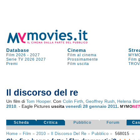
Database
Cinema
Stre
Film 2026
-
2027
Film al cinema
MYMO
Serie TV
2026
2027
Prossimamente
Film 
Premi
Film uscita
TROV
Il discorso del re
Un film di
Tom Hooper
. Con
Colin Firth
,
Geoffrey Rush
,
Helena Bo
2010
. - Eagle Pictures
uscita
venerdì 28
gennaio 2011
.
MYMO
NE
Scheda
Critica
Pubblico
Forum
Cas
Home
»
Film
»
2010
»
Il Discorso Del Re
»
Pubblico
»
568015
»