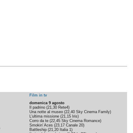
Film in tv
domenica 9 agosto
Il padrino
(
21,30
Rete4
)
Una notte al museo
(
22,40
Sky Cinema Family
)
L'ultima missione
(
21,15
Iris
)
Corro da te
(
22,45
Sky Cinema Romance
)
Smokin' Aces
(
23,17
Canale 20
)
e
Battleship
(
21,20
Italia 1
)