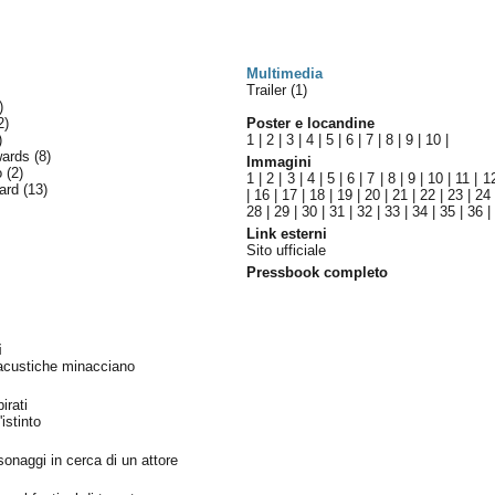
Multimedia
Trailer (1)
)
2)
Poster e locandine
)
1
|
2
|
3
|
4
|
5
|
6
|
7
|
8
|
9
|
10
|
wards
(8)
Immagini
lo
(2)
1
|
2
|
3
|
4
|
5
|
6
|
7
|
8
|
9
|
10
|
11
|
1
ward
(13)
|
16
|
17
|
18
|
19
|
20
|
21
|
22
|
23
|
24
28
|
29
|
30
|
31
|
32
|
33
|
34
|
35
|
36
|
Link esterni
Sito ufficiale
Pressbook completo
i
 acustiche minacciano
irati
istinto
rsonaggi in cerca di un attore