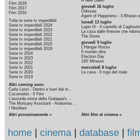
A New Dawn
Film 2018
giovedì 16 luglio
Film 2017
Odissea
Film 2016
Agent of Happiness - Il Bhutan e 
Tutte le serie tv imperdibili
lunedì 13 luglio
Serie tv imperdibili 2024
Lupin III - Il castello di Cagliostr
Serie tv imperdibili 2023
La casa dalle finestre che ridono
Serie tv imperdibili 2022
The Doors
Serie tv imperdibili 2021
giovedì 9 luglio
Serie tv imperdibili 2020
L'Hangar Rosso
Serie tv imperdibili 2019
Il mondo oltre
Serie tv 2024
Election Day
Serie tv 2023
165' Mineurs
Serie tv 2022
Serie tv 2021
mercoledì 8 luglio
Serie tv 2020
La casa - Il rogo del male
Serie tv 2019
Altri coming soon
Carla Lonzi - Dentro e fuori dal m...
Cocomelon - Il Film
L'assurda storia della Gialappa's ...
The Mortuary Assistant - Anatomia ...
I Nisidiani
Altri prossimamente »
Altri film al cinema »
home
|
cinema
|
database
|
fil