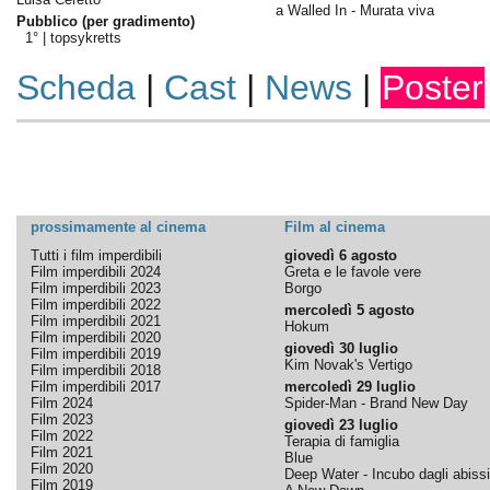
a Walled In - Murata viva
Pubblico (per gradimento)
1° |
topsykretts
Scheda
|
Cast
|
News
|
Poster
prossimamente al cinema
Film al cinema
Tutti i film imperdibili
giovedì 6 agosto
Film imperdibili 2024
Greta e le favole vere
Film imperdibili 2023
Borgo
Film imperdibili 2022
mercoledì 5 agosto
Film imperdibili 2021
Hokum
Film imperdibili 2020
giovedì 30 luglio
Film imperdibili 2019
Kim Novak's Vertigo
Film imperdibili 2018
Film imperdibili 2017
mercoledì 29 luglio
Film 2024
Spider-Man - Brand New Day
Film 2023
giovedì 23 luglio
Film 2022
Terapia di famiglia
Film 2021
Blue
Film 2020
Deep Water - Incubo dagli abissi
Film 2019