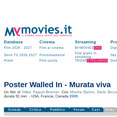
Database
Cinema
Streaming
Pr
Film 2026
-
2027
Film al cinema
MYMOVIES
ONE
Digi
Film gratis in
Serie TV
2026
2027
Prossimamente
Sky
streaming
Premi
Film uscita
TROVA
STREAMING
Dom
Poster Walled In - Murata viva
Un film di
Gilles Paquet-Brenner
. Con
Mischa Barton
,
Darla Bicc
durata 91 min. - USA, Francia, Canada
2009
.
Scheda
Critica
Pubblico
Forum
Cast
News