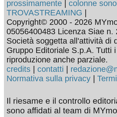
prossimamente
|
colonne sono
TROVASTREAMING
|
Copyright© 2000 - 2026 MYmov
05056400483 Licenza Siae n. 
Società soggetta all'attività d
Gruppo Editoriale S.p.A. Tutti i d
riproduzione anche parziale.
credits
|
contatti
|
redazione@m
Normativa sulla privacy
|
Termi
Il riesame e il controllo editor
sono affidati al team di MYmov