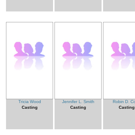
Tricia Wood
Jennifer L. Smith
Robin D. C
Casting
Casting
Casting