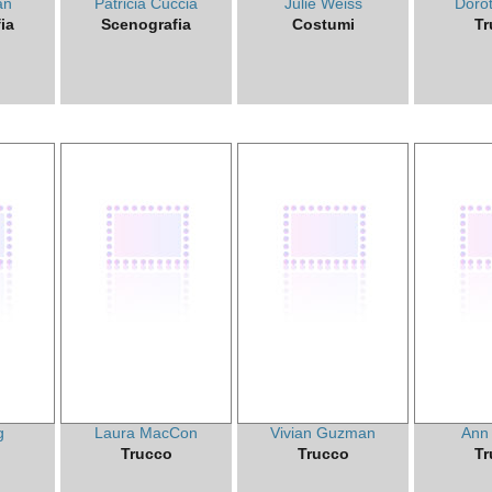
an
Patricia Cuccia
Julie Weiss
Doro
ia
Scenografia
Costumi
Tr
g
Laura MacCon
Vivian Guzman
Ann
Trucco
Trucco
Tr