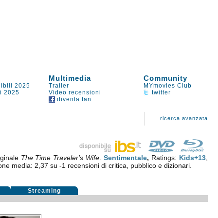
Multimedia
Community
ibili 2025
Trailer
MYmovies Club
li 2025
Video recensioni
twitter
diventa fan
ricerca avanzata
iginale
The Time Traveler's Wife
.
Sentimentale
,
Ratings:
Kids+13
,
ione media:
2,37
su
-1
recensioni di critica, pubblico e dizionari.
i
Streaming