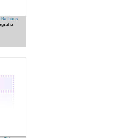
n Ballhaus
ografia