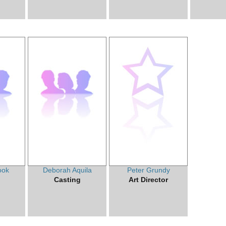
ook
Deborah Aquila
Peter Grundy
Casting
Art Director