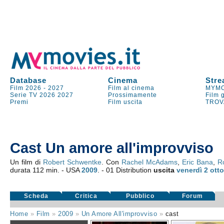
Database
Cinema
Stre
Film 2026
-
2027
Film al cinema
MYMO
Serie TV
2026
2027
Prossimamente
Film 
Premi
Film uscita
TROV
Cast Un amore all'improvviso
Un film di
Robert Schwentke
. Con
Rachel McAdams
,
Eric Bana
,
R
durata 112 min. - USA
2009
. - 01 Distribution
uscita
venerdì 2
ott
Scheda
Critica
Pubblico
Forum
Home
»
Film
»
2009
»
Un Amore All'improvviso
»
cast