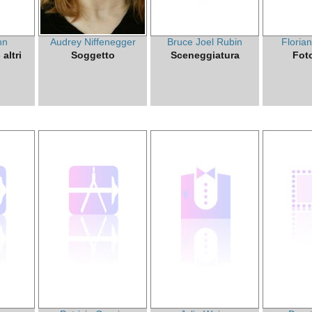
hn
Audrey Niffenegger
Bruce Joel Rubin
Floria
altri
Soggetto
Sceneggiatura
Fot