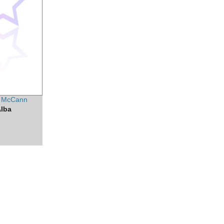
y McCann
lba