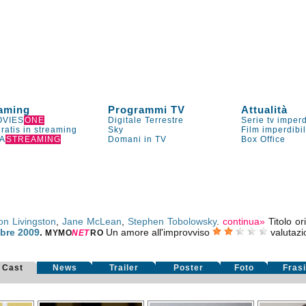
aming
Programmi TV
Attualità
VIES
ONE
Digitale Terrestre
Serie tv imperd
gratis in streaming
Sky
Film imperdibi
A
STREAMING
Domani in TV
Box Office
on Livingston
,
Jane McLean
,
Stephen Tobolowsky
.
continua»
Titolo or
obre 2009
.
Un amore all'improvviso
valutaz
MYMO
NE
T
RO
Cast
News
Trailer
Poster
Foto
Fras