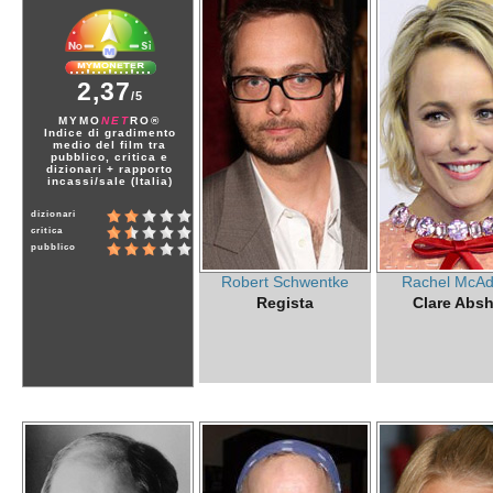
2,37
/5
MYMO
NET
RO®
Indice di gradimento
medio del film tra
pubblico, critica e
dizionari + rapporto
incassi/sale (Italia)
dizionari
critica
pubblico
Robert Schwentke
Rachel McA
Regista
Clare Absh