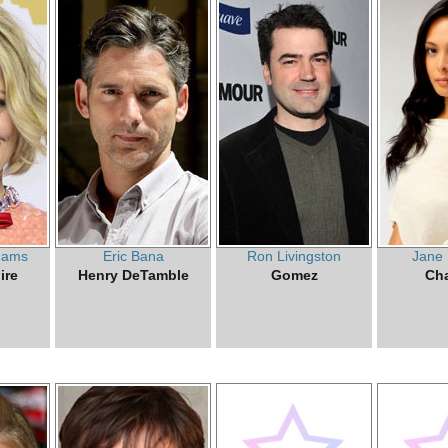
dams
Eric Bana
Ron Livingston
Jane
ire
Henry DeTamble
Gomez
Cha