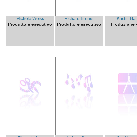
Michele Weiss
Richard Brener
Kristin Ha
Produttore esecutivo
Produttore esecutivo
Produzione - 