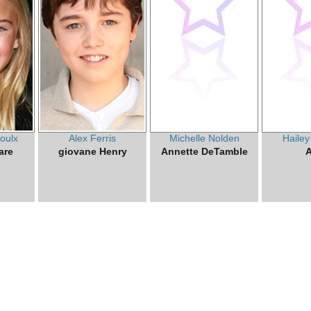
oulx
Alex Ferris
Michelle Nolden
Haile
are
giovane Henry
Annette DeTamble
A