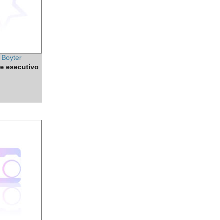
 Boyter
e esecutivo