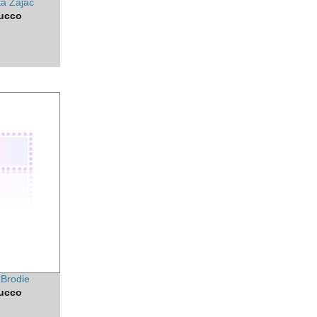
ta Zajac
ucco
 Brodie
ucco