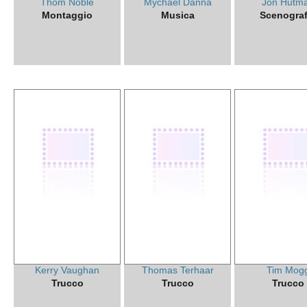
Thom Noble
Mychael Danna
Jon Hutm
Montaggio
Musica
Scenograf
Kerry Vaughan
Thomas Terhaar
Tim Mog
Trucco
Trucco
Trucco