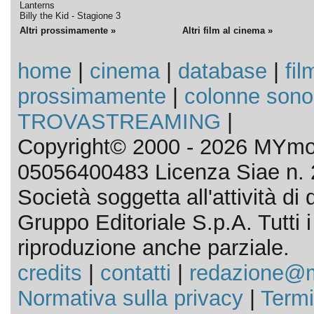
Lanterns
Billy the Kid - Stagione 3
Altri prossimamente »
Altri film al cinema »
home
|
cinema
|
database
|
fil
prossimamente
|
colonne sono
TROVASTREAMING
|
Copyright© 2000 - 2026 MYmov
05056400483 Licenza Siae n. 
Società soggetta all'attività d
Gruppo Editoriale S.p.A. Tutti i d
riproduzione anche parziale.
credits
|
contatti
|
redazione@m
Normativa sulla privacy
|
Termi