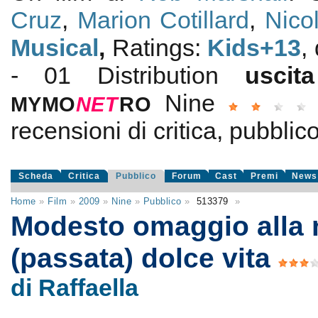
Cruz
,
Marion Cotillard
,
Nico
Musical
,
Ratings:
Kids+13
,
- 01 Distribution
usci
Nine
MYMO
NE
T
RO
recensioni di critica, pubblico
Scheda
Critica
Pubblico
Forum
Cast
Premi
News
Home
»
Film
»
2009
»
Nine
»
Pubblico
»
513379
»
Modesto omaggio alla 
(passata) dolce vita
di Raffaella