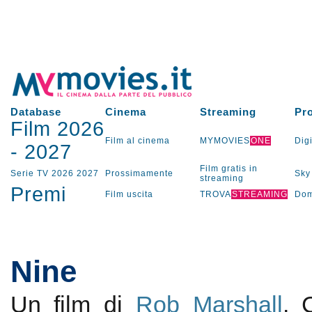
Database
Cinema
Streaming
Pr
Film 2026
Film al cinema
MYMOVIES
ONE
Digi
-
2027
Film gratis in
Serie TV
2026
2027
Prossimamente
Sky
streaming
Premi
Film uscita
TROVA
STREAMING
Dom
Nine
Un film di
Rob Marshall
.