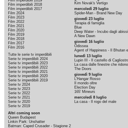
Film imperdibili 2019
Kim Novak's Vertigo
Film imperdibili 2018
Film imperdibili 2017
mercoledì 29 luglio
Film 2024
Spider-Man - Brand New Day
Film 2023
giovedì 23 luglio
Film 2022
Terapia di famiglia
Film 2021
Blue
Film 2020
Deep Water - Incubo dagli abissi
Film 2019
A New Dawn
Film 2018
giovedì 16 luglio
Film 2017
Odissea
Film 2016
Agent of Happiness - Il Bhutan e 
Tutte le serie tv imperdibili
lunedì 13 luglio
Serie tv imperdibili 2024
Lupin III - Il castello di Cagliostr
Serie tv imperdibili 2023
La casa dalle finestre che ridono
Serie tv imperdibili 2022
The Doors
Serie tv imperdibili 2021
giovedì 9 luglio
Serie tv imperdibili 2020
L'Hangar Rosso
Serie tv imperdibili 2019
Il mondo oltre
Serie tv 2024
Election Day
Serie tv 2023
165' Mineurs
Serie tv 2022
Serie tv 2021
mercoledì 8 luglio
Serie tv 2020
La casa - Il rogo del male
Serie tv 2019
Altri coming soon
Queen Budapest
Linkin Park: Unshatter
Batman: Caped Crusader - Stagione 2