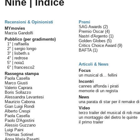
Nine | Indice
Recensioni & Opinionisti
Premi
SAG Awards
(2)
MYmovies
Premio Oscar
(4)
Marzia Gandolfi
Nastri d'Argento
(1)
Pubblico (per gradimento)
Golden Globes
(5)
1° |
raffaella
Critics Choice Award
(9)
2° |
sergio longo
BAFTA
(1)
3° |
lisbeth.s
4° |
redrose
5° |
noia1
Articoli & News
6° |
francesco2
Focus
Rassegna stampa
un musical di... fellini
Paola Casella
Incontri
Marco Giusti
cannes affonda i pirati
Valerio Caprara
memorie di un regista
Boris Sollazzo
Alessandra Levantesi
News
Maurizio Cabona
una parata di star per il remake d
Gian Luigi Rondi
Video
Alberto Crespi
terzo trailer del musical di rob ma
Paola Casella
un montaggio del dietro le quinte
Paolo D'Agostini
il primo trailer
Alessio Guzzano
Luigi Paini
Thomas Sotinel
Anna Maria Pasetti