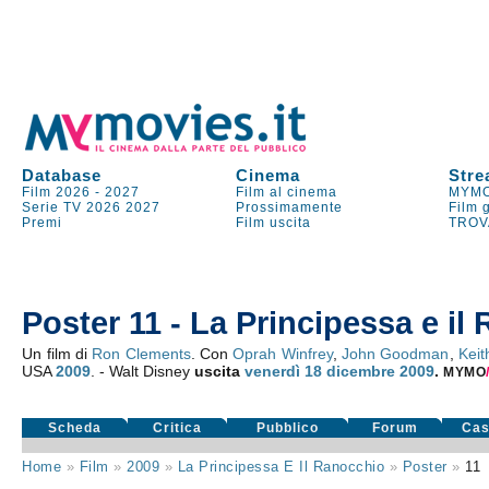
Database
Cinema
Stre
Film 2026
-
2027
Film al cinema
MYMO
Serie TV
2026
2027
Prossimamente
Film 
Premi
Film uscita
TROV
Poster 11 - La Principessa e il
Un film di
Ron Clements
. Con
Oprah Winfrey
,
John Goodman
,
Keit
USA
2009
. - Walt Disney
uscita
venerdì 18
dicembre 2009
.
MYMO
Scheda
Critica
Pubblico
Forum
Cas
Home
»
Film
»
2009
»
La Principessa E Il Ranocchio
»
Poster
»
11