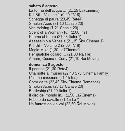
sabato 8 agosto
La forma dell'acqua ...
(
21,15
La7Cinema
)
Kill Bill - Volume 1
(
0,20
TV 8
)
Schegge di paura
(
23,45
Rete4
)
Smokin' Aces
(
21,10
Canale 20
)
Van Helsing
(
1,21
Canale 20
)
e
Scent of a Woman - P...
(
2,00
Iris
)
Ritorno al futuro
(
21,25
Italia 1
)
Assassinio a Venezia
(
21,15
Sky Cinema 1
)
Kill Bill - Volume 2
(
2,30
TV 8
)
Magic Mike
(
1,30
La7Cinema
)
Per qualche dollaro ...
(
21,30
RaiTre
)
Amore, Cucina e Curry
(
21,10
Rai Movie
)
domenica 9 agosto
Il padrino
(
21,30
Rete4
)
Una notte al museo
(
22,40
Sky Cinema Family
)
L'ultima missione
(
21,15
Iris
)
Corro da te
(
22,45
Sky Cinema Romance
)
Smokin' Aces
(
23,17
Canale 20
)
Battleship
(
21,20
Italia 1
)
Il giro del mondo in...
(
1,50
La7Cinema
)
Febbre da cavallo
(
21,15
La7
)
Un fantastico via vai
(
22,50
Rai Movie
)