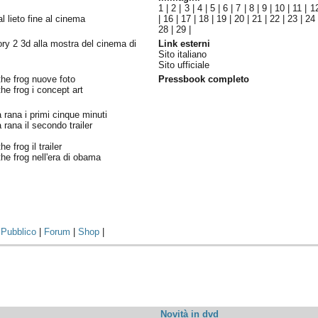
1
|
2
|
3
|
4
|
5
|
6
|
7
|
8
|
9
|
10
|
11
|
1
al lieto fine al cinema
|
16
|
17
|
18
|
19
|
20
|
21
|
22
|
23
|
24
28
|
29
|
ory 2 3d alla mostra del cinema di
Link esterni
Sito italiano
Sito ufficiale
the frog nuove foto
Pressbook completo
he frog i concept art
a rana i primi cinque minuti
a rana il secondo trailer
e frog il trailer
he frog nell'era di obama
|
Pubblico
|
Forum
|
Shop
|
Novità in dvd