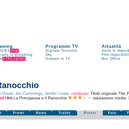
aming
Programmi TV
Attualità
VIES
ONE
Digitale Terrestre
Serie tv imperd
gratis in streaming
Sky
Film imperdibi
A
STREAMING
Domani in TV
Box Office
 Ranocchio
h David
,
Jim Cummings
,
Jenifer Lewis
.
continua»
Titolo originale
The P
La Principessa e il Ranocchio
valutazione media:
NE
T
RO
t
Premi
News
Trailer
Poster
Foto
F