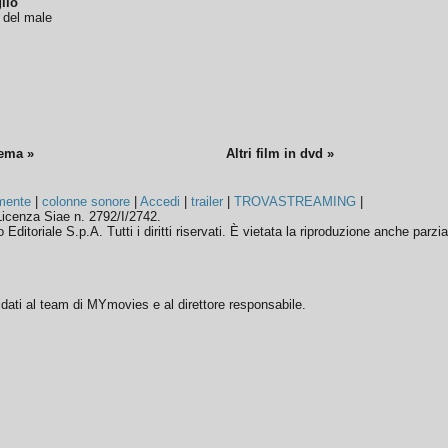
lio
o del male
nema »
Altri film in dvd »
mente
|
colonne sonore
|
Accedi
|
trailer
|
TROVASTREAMING
|
icenza Siae n. 2792/I/2742.
ditoriale S.p.A. Tutti i diritti riservati. È vietata la riproduzione anche parzia
ffidati al team di MYmovies e al direttore responsabile.