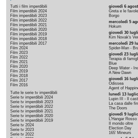
Tutti i film imperdibili
giovedì 6 agos
Film imperdibili 2024
Greta e le favol
Film imperdibili 2023
Borgo
Film imperdibili 2022
mercoledì 5 ag
Film imperdibili 2021
Hokum
Film imperdibili 2020
giovedì 30 lugl
Film imperdibili 2019
Kim Novak's Ver
Film imperdibili 2018
Film imperdibili 2017
mercoledì 29 lu
Film 2024
Spider-Man - B
Film 2023
giovedì 23 lugl
Film 2022
Terapia di famigl
Film 2021
Blue
Film 2020
Deep Water - Inc
Film 2019
A New Dawn
Film 2018
giovedì 16 lugl
Film 2017
Odissea
Film 2016
Agent of Happine
Tutte le serie tv imperdibili
lunedì 13 lugli
Serie tv imperdibili 2024
Lupin III - Il cas
Serie tv imperdibili 2023
La casa dalle fi
Serie tv imperdibili 2022
The Doors
Serie tv imperdibili 2021
giovedì 9 lugli
Serie tv imperdibili 2020
L'Hangar Rosso
Serie tv imperdibili 2019
Il mondo oltre
Serie tv 2024
Election Day
Serie tv 2023
165' Mineurs
Serie tv 2022