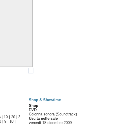
Shop & Showtime
Shop
DVD
Colonna sonora (Soundtrack)
8
|
19
|
20
|
3
|
Uscita nelle sale
8
|
9
|
10
|
venerdì 18
dicembre 2009