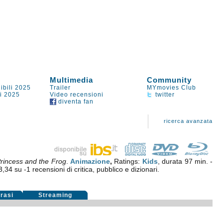
Multimedia
Community
ibili 2025
Trailer
MYmovies Club
li 2025
Video recensioni
twitter
diventa fan
ricerca avanzata
rincess and the Frog
.
Animazione
,
Ratings:
Kids
, durata 97 min. -
3,34
su
-1
recensioni di critica, pubblico e dizionari.
rasi
Streaming