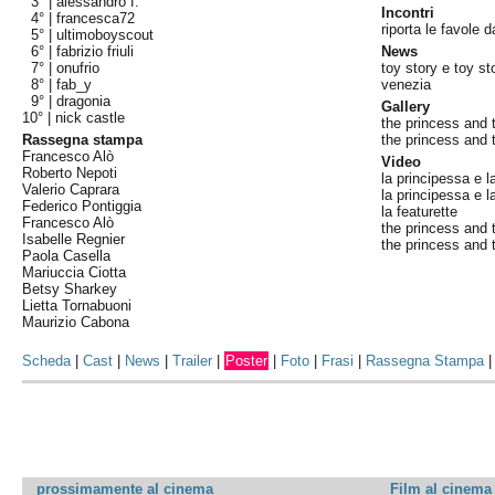
3° |
alessandro f.
Incontri
4° |
francesca72
riporta le favole d
5° |
ultimoboyscout
6° |
fabrizio friuli
News
7° |
onufrio
toy story e toy st
8° |
fab_y
venezia
9° |
dragonia
Gallery
10° |
nick castle
the princess and 
Rassegna stampa
the princess and t
Francesco Alò
Video
Roberto Nepoti
la principessa e l
Valerio Caprara
la principessa e l
Federico Pontiggia
la featurette
Francesco Alò
the princess and th
Isabelle Regnier
the princess and t
Paola Casella
Mariuccia Ciotta
Betsy Sharkey
Lietta Tornabuoni
Maurizio Cabona
Scheda
|
Cast
|
News
|
Trailer
|
Poster
|
Foto
|
Frasi
|
Rassegna Stampa
prossimamente al cinema
Film al cinema