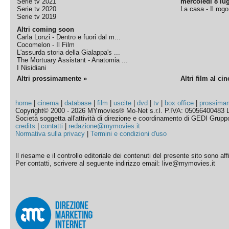
Serie tv 2021
mercoledì 8 lug
Serie tv 2020
La casa - Il rog
Serie tv 2019
Altri coming soon
Carla Lonzi - Dentro e fuori dal m...
Cocomelon - Il Film
L'assurda storia della Gialappa's ...
The Mortuary Assistant - Anatomia ...
I Nisidiani
Altri prossimamente »
Altri film al ci
home
|
cinema
|
database
|
film
|
uscite
|
dvd
|
tv
|
box office
|
prossima
Copyright© 2000 - 2026 MYmovies® Mo-Net s.r.l. P.IVA: 05056400483 L
Società soggetta all'attività di direzione e coordinamento di GEDI Gruppo E
credits
|
contatti
|
redazione@mymovies.it
Normativa sulla privacy
|
Termini e condizioni d'uso
Il riesame e il controllo editoriale dei contenuti del presente sito sono a
Per contatti, scrivere al seguente indirizzo email: live@mymovies.it