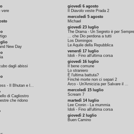
to
giovedì 6 agosto
e vere
Il Diavolo veste Prada 2
mercoledì 5 agosto
osto
Michael
giovedì 23 luglio
io
The Drama - Un Segreto è per Sempr
tigo
... che Dio perdona a tutti
Los Domingos
glio
Le Aquile della Repubblica
rand New Day
venerdì 17 luglio
io
Idoli - Fino all'ultima corsa
ia
giovedì 16 luglio
ubo dagli abissi
Il bene comune
Lo straniero
È l'ultima battuta?
io
Finchè morte non ci separi 2
Arco - Un'Amicizia per Salvare il ...
ss - Il Bhutan e l...
mercoledì 15 luglio
o
Scream 7
tello di Cagliostro
nestre che ridono
martedì 14 luglio
Lee Cronin - La mummia
Idoli - Fino all'ultima corsa
o
giovedì 2 luglio
Buen Camino