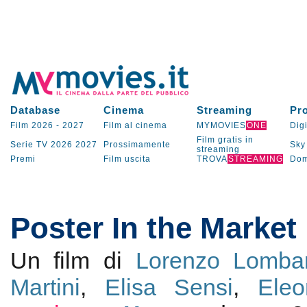
Database
Cinema
Streaming
Pr
Film 2026
-
2027
Film al cinema
MYMOVIES
ONE
Digi
Film gratis in
Serie TV
2026
2027
Prossimamente
Sky
streaming
Premi
Film uscita
TROVA
STREAMING
Dom
Poster In the Market
Un film di
Lorenzo Lombar
Martini
,
Elisa Sensi
,
Eleo