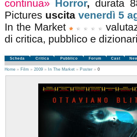
continua»
Horror
,
durata 8
Pictures
uscita
venerdì 5
a
In the Market
valuta
di critica, pubblico e dizionari
Scheda
Critica
Pubblico
Forum
Cast
Ne
Home
»
Film
»
2009
»
In The Market
»
Poster
»
0