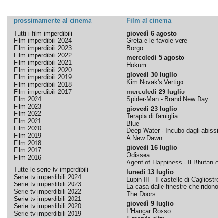
prossimamente al cinema
Film al cinema
Tutti i film imperdibili
giovedì 6 agosto
Film imperdibili 2024
Greta e le favole vere
Film imperdibili 2023
Borgo
Film imperdibili 2022
mercoledì 5 agosto
Film imperdibili 2021
Hokum
Film imperdibili 2020
giovedì 30 luglio
Film imperdibili 2019
Kim Novak's Vertigo
Film imperdibili 2018
Film imperdibili 2017
mercoledì 29 luglio
Film 2024
Spider-Man - Brand New Day
Film 2023
giovedì 23 luglio
Film 2022
Terapia di famiglia
Film 2021
Blue
Film 2020
Deep Water - Incubo dagli abissi
Film 2019
A New Dawn
Film 2018
giovedì 16 luglio
Film 2017
Odissea
Film 2016
Agent of Happiness - Il Bhutan e 
Tutte le serie tv imperdibili
lunedì 13 luglio
Serie tv imperdibili 2024
Lupin III - Il castello di Cagliostr
Serie tv imperdibili 2023
La casa dalle finestre che ridono
Serie tv imperdibili 2022
The Doors
Serie tv imperdibili 2021
giovedì 9 luglio
Serie tv imperdibili 2020
L'Hangar Rosso
Serie tv imperdibili 2019