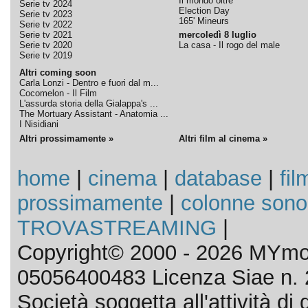
Il mondo oltre
Serie tv 2024
Election Day
Serie tv 2023
165' Mineurs
Serie tv 2022
Serie tv 2021
mercoledì 8 luglio
Serie tv 2020
La casa - Il rogo del male
Serie tv 2019
Altri coming soon
Carla Lonzi - Dentro e fuori dal m...
Cocomelon - Il Film
L'assurda storia della Gialappa's ...
The Mortuary Assistant - Anatomia ...
I Nisidiani
Altri prossimamente »
Altri film al cinema »
home
|
cinema
|
database
|
fil
prossimamente
|
colonne sono
TROVASTREAMING
|
Copyright© 2000 - 2026 MYmov
05056400483 Licenza Siae n. 
Società soggetta all'attività d