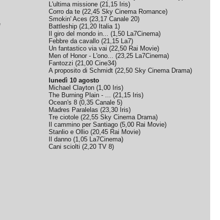
L'ultima missione
(
21,15
Iris
)
Corro da te
(
22,45
Sky Cinema Romance
)
Smokin' Aces
(
23,17
Canale 20
)
e
Battleship
(
21,20
Italia 1
)
Il giro del mondo in...
(
1,50
La7Cinema
)
Febbre da cavallo
(
21,15
La7
)
Un fantastico via vai
(
22,50
Rai Movie
)
Men of Honor - L'ono...
(
23,25
La7Cinema
)
Fantozzi
(
21,00
Cine34
)
A proposito di Schmidt
(
22,50
Sky Cinema Drama
)
lunedì 10 agosto
Michael Clayton
(
1,00
Iris
)
The Burning Plain - ...
(
21,15
Iris
)
Ocean's 8
(
0,35
Canale 5
)
Madres Paralelas
(
23,30
Iris
)
Tre ciotole
(
22,55
Sky Cinema Drama
)
Il cammino per Santiago
(
5,00
Rai Movie
)
Stanlio e Ollio
(
20,45
Rai Movie
)
Il danno
(
1,05
La7Cinema
)
Cani sciolti
(
2,20
TV 8
)