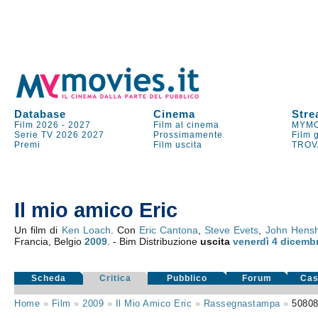
Database
Cinema
Stre
Film 2026
-
2027
Film al cinema
MYMO
Serie TV
2026
2027
Prossimamente
Film 
Premi
Film uscita
TROV
Il mio amico Eric
Un film di
Ken Loach
. Con
Eric Cantona
,
Steve Evets
,
John Hens
Francia, Belgio
2009
. - Bim Distribuzione
uscita
venerdì 4
dicemb
Scheda
Critica
Pubblico
Forum
Cas
Home
»
Film
»
2009
»
Il Mio Amico Eric
»
Rassegnastampa
»
5080