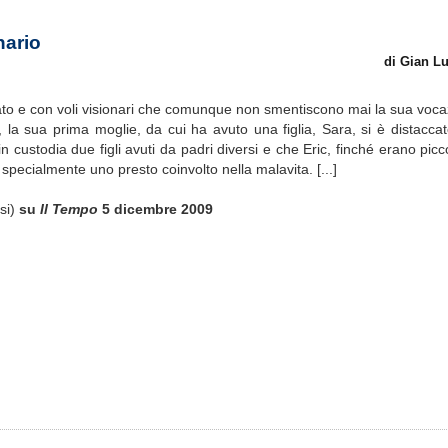
nario
di Gian L
o e con voli visionari che comunque non smentiscono mai la sua vocaz
, la sua prima moglie, da cui ha avuto una figlia, Sara, si è distacca
in custodia due figli avuti da padri diversi e che Eric, finché erano picc
pecialmente uno presto coinvolto nella malavita. [...]
usi)
su
Il Tempo
5 dicembre 2009