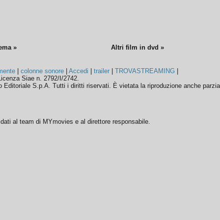
nema »
Altri film in dvd »
mente
|
colonne sonore
|
Accedi
|
trailer
|
TROVASTREAMING
|
icenza Siae n. 2792/I/2742.
ditoriale S.p.A. Tutti i diritti riservati. È vietata la riproduzione anche parzia
ffidati al team di MYmovies e al direttore responsabile.