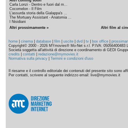
Altri coming soon
Carla Lonzi - Dentro e fuori dal m...
Cocomelon - Il Film
L'assurda storia della Gialappa's ...
The Mortuary Assistant - Anatomia ...
I Nisidiani
Altri prossimamente »
Altri film al ci
home
|
cinema
|
database
|
film
|
uscite
|
dvd
|
tv
|
box office
|
prossima
Copyright© 2000 - 2026 MYmovies® Mo-Net s.r.l. P.IVA: 05056400483 L
Società soggetta all'attività di direzione e coordinamento di GEDI Gruppo E
credits
|
contatti
|
redazione@mymovies.it
Normativa sulla privacy
|
Termini e condizioni d'uso
Il riesame e il controllo editoriale dei contenuti del presente sito sono a
Per contatti, scrivere al seguente indirizzo email: live@mymovies.it