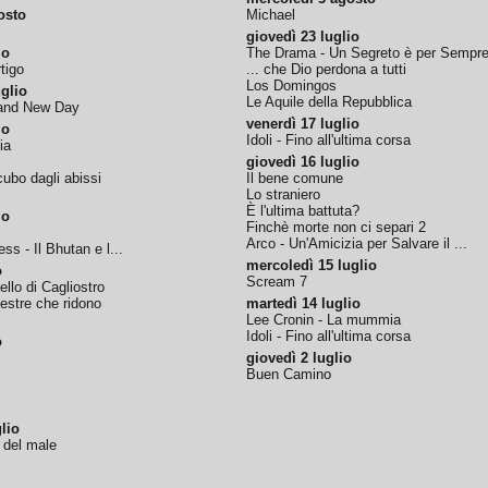
osto
Michael
giovedì 23 luglio
io
The Drama - Un Segreto è per Sempr
tigo
... che Dio perdona a tutti
Los Domingos
glio
Le Aquile della Repubblica
rand New Day
venerdì 17 luglio
io
Idoli - Fino all'ultima corsa
ia
giovedì 16 luglio
ubo dagli abissi
Il bene comune
Lo straniero
È l'ultima battuta?
io
Finchè morte non ci separi 2
Arco - Un'Amicizia per Salvare il ...
ss - Il Bhutan e l...
mercoledì 15 luglio
o
Scream 7
tello di Cagliostro
nestre che ridono
martedì 14 luglio
Lee Cronin - La mummia
Idoli - Fino all'ultima corsa
o
giovedì 2 luglio
Buen Camino
lio
o del male