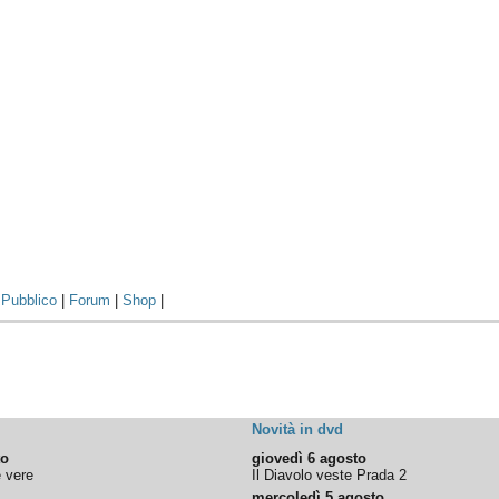
|
Pubblico
|
Forum
|
Shop
|
Novità in dvd
to
giovedì 6 agosto
e vere
Il Diavolo veste Prada 2
mercoledì 5 agosto