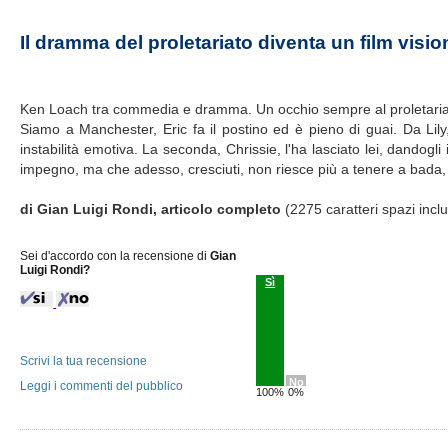
Il dramma del proletariato diventa un film visio
Ken Loach tra commedia e dramma. Un occhio sempre al proletariat
Siamo a Manchester, Eric fa il postino ed è pieno di guai. Da Lily
instabilità emotiva. La seconda, Chrissie, l'ha lasciato lei, dandogli 
impegno, ma che adesso, cresciuti, non riesce più a tenere a bada, s
di Gian Luigi Rondi, articolo completo
(2275 caratteri spazi incl
Sei d'accordo con la recensione di
Gian
Luigi Rondi?
Sì
Scrivi la tua recensione
No
Leggi i commenti del pubblico
100%
0%