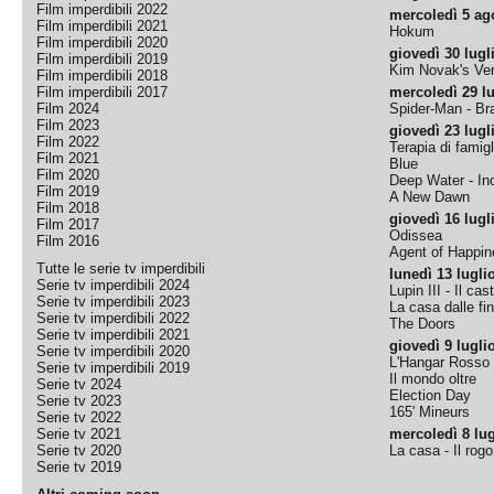
Film imperdibili 2022
mercoledì 5 ag
Film imperdibili 2021
Hokum
Film imperdibili 2020
giovedì 30 lugl
Film imperdibili 2019
Kim Novak's Ver
Film imperdibili 2018
Film imperdibili 2017
mercoledì 29 lu
Film 2024
Spider-Man - B
Film 2023
giovedì 23 lugl
Film 2022
Terapia di famigl
Film 2021
Blue
Film 2020
Deep Water - Inc
Film 2019
A New Dawn
Film 2018
giovedì 16 lugl
Film 2017
Odissea
Film 2016
Agent of Happine
Tutte le serie tv imperdibili
lunedì 13 lugli
Serie tv imperdibili 2024
Lupin III - Il cas
Serie tv imperdibili 2023
La casa dalle fi
Serie tv imperdibili 2022
The Doors
Serie tv imperdibili 2021
giovedì 9 lugli
Serie tv imperdibili 2020
L'Hangar Rosso
Serie tv imperdibili 2019
Il mondo oltre
Serie tv 2024
Election Day
Serie tv 2023
165' Mineurs
Serie tv 2022
Serie tv 2021
mercoledì 8 lug
Serie tv 2020
La casa - Il rog
Serie tv 2019