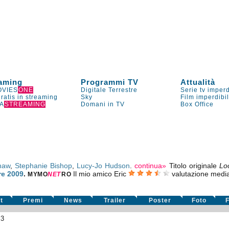
aming
Programmi TV
Attualità
VIES
ONE
Digitale Terrestre
Serie tv imperd
gratis in streaming
Sky
Film imperdibi
A
STREAMING
Domani in TV
Box Office
haw
,
Stephanie Bishop
,
Lucy-Jo Hudson
.
continua»
Titolo originale
Loo
re 2009
.
Il mio amico Eric
valutazione medi
MYMO
NE
T
RO
t
Premi
News
Trailer
Poster
Foto
F
83