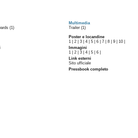
Multimedia
wards
(1)
Trailer (1)
Poster e locandine
1
|
2
|
3
|
4
|
5
|
6
|
7
|
8
|
9
|
10
|
i
Immagini
l
1
|
2
|
3
|
4
|
5
|
6
|
Link esterni
Sito ufficiale
Pressbook completo