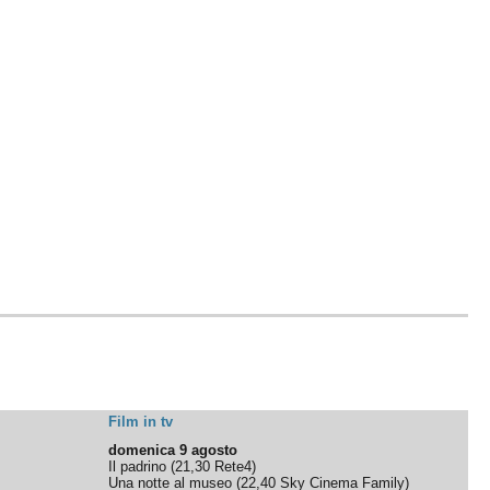
Film in tv
domenica 9 agosto
Il padrino
(
21,30
Rete4
)
Una notte al museo
(
22,40
Sky Cinema Family
)