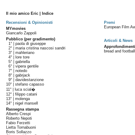
Il mio amico Eric | Indice
Recensioni & Opinionisti
Premi
European Film A
MYmovies
Giancarlo Zappoli
Pubblico (per gradimento)
Articoli & News
1° |
paola di giuseppe
Approfondiment
2° |
maria cristina nascosi sandri
bread and footbal
3° |
mahleriano
4° |
lore tore
5° |
gabriella
6° |
vipera gentile
7° |
notedo
8° |
gabrjack
9° |
davidestanzione
10° |
stefano capasso
11° |
luca scial�
12° |
filippo catani
13° |
molenga
14° |
nigel mansell
Rassegna stampa
Alberto Crespi
Roberto Nepoti
Fabio Ferzetti
Lietta Tornabuoni
Boris Sollazzo