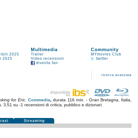
Multimedia
Community
ibili 2025
Trailer
MYmovies Club
li 2025
Video recensioni
twitter
diventa fan
ricerca avanzata
king for Eric
.
Commedia
,
durata 116 min. - Gran Bretagna, Italia,
a:
3,51
su
-1
recensioni di critica, pubblico e dizionari.
rasi
Streaming