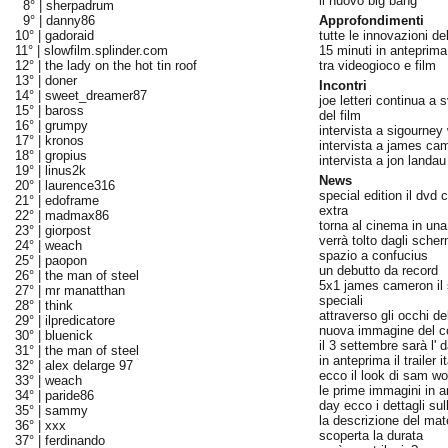
il nuovo big bang
8° |
sherpadrum
9° |
danny86
Approfondimenti
10° |
gadoraid
tutte le innovazioni del
11° |
slowfilm.splinder.com
15 minuti in anteprima
12° |
the lady on the hot tin roof
tra videogioco e film
13° |
doner
Incontri
14° |
sweet_dreamer87
joe letteri continua a s
15° |
baross
del film
16° |
grumpy
intervista a sigourney
17° |
kronos
intervista a james ca
18° |
gropius
intervista a jon landau
19° |
linus2k
News
20° |
laurence316
special edition il dvd 
21° |
edoframe
extra
22° |
madmax86
torna al cinema in una
23° |
giorpost
verrà tolto dagli scher
24° |
weach
spazio a confucius
25° |
paopon
un debutto da record
26° |
the man of steel
5x1 james cameron il s
27° |
mr manatthan
speciali
28° |
think
attraverso gli occhi de
29° |
ilpredicatore
nuova immagine del co
30° |
bluenick
il 3 settembre sarà l' d
31° |
the man of steel
in anteprima il trailer i
32° |
alex delarge 97
ecco il look di sam wo
33° |
weach
le prime immagini in a
34° |
paride86
day ecco i dettagli sul
35° |
sammy
la descrizione del mat
36° |
xxx
scoperta la durata
37° |
ferdinando