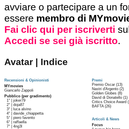
avviare o partecipare a un f
essere
membro di MYmovie
Fai clic qui per iscriverti
su
Accedi se sei già iscritto
.
Avatar | Indice
Recensioni & Opinionisti
Premi
Premio Oscar
(13)
MYmovies
Nastri d'Argento
(2)
Giancarlo Zappoli
Golden Globes
(8)
Pubblico (per gradimento)
David di Donatello
(1)
1° |
joker79
Critics Choice Award
2° |
doja87
BAFTA
(26)
3° |
luca alvino
4° |
davide_chiappetta
5° |
piero favento
Articoli & News
6° |
raffaella
Focus
7° |
4ng3l