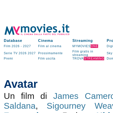
Database
Cinema
Streaming
Pr
Film 2026
-
2027
Film al cinema
MYMOVIES
ONE
Digi
Film gratis in
Serie TV
2026
2027
Prossimamente
Sky
streaming
Premi
Film uscita
TROVA
STREAMING
Dom
Avatar
Un film di
James Camer
Saldana
,
Sigourney Wea