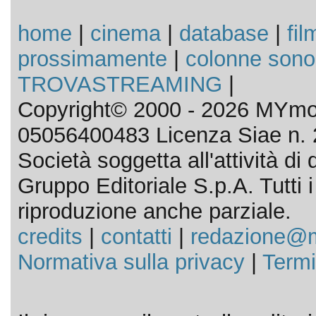
home
|
cinema
|
database
|
fil
prossimamente
|
colonne sono
TROVASTREAMING
|
Copyright© 2000 - 2026 MYmov
05056400483 Licenza Siae n. 
Società soggetta all'attività d
Gruppo Editoriale S.p.A. Tutti i d
riproduzione anche parziale.
credits
|
contatti
|
redazione@m
Normativa sulla privacy
|
Termi