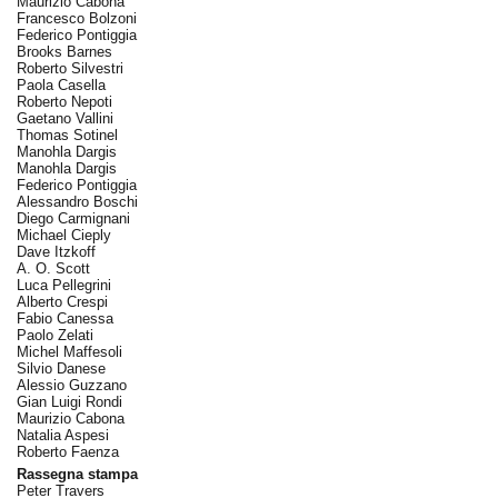
Maurizio Cabona
Francesco Bolzoni
Federico Pontiggia
Brooks Barnes
Roberto Silvestri
Paola Casella
Roberto Nepoti
Gaetano Vallini
Thomas Sotinel
Manohla Dargis
Manohla Dargis
Federico Pontiggia
Alessandro Boschi
Diego Carmignani
Michael Cieply
Dave Itzkoff
A. O. Scott
Luca Pellegrini
Alberto Crespi
Fabio Canessa
Paolo Zelati
Michel Maffesoli
Silvio Danese
Alessio Guzzano
Gian Luigi Rondi
Maurizio Cabona
Natalia Aspesi
Roberto Faenza
Rassegna stampa
Peter Travers