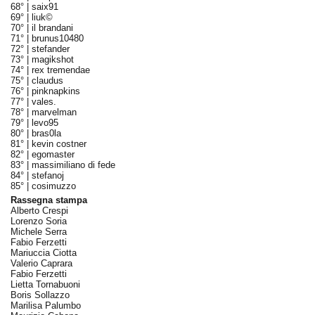
68° |
saix91
69° |
liuk©
70° |
il brandani
71° |
brunus10480
72° |
stefander
73° |
magikshot
74° |
rex tremendae
75° |
claudus
76° |
pinknapkins
77° |
vales.
78° |
marvelman
79° |
levo95
80° |
bras0la
81° |
kevin costner
82° |
egomaster
83° |
massimiliano di fede
84° |
stefanoj
85° |
cosimuzzo
Rassegna stampa
Alberto Crespi
Lorenzo Soria
Michele Serra
Fabio Ferzetti
Mariuccia Ciotta
Valerio Caprara
Fabio Ferzetti
Lietta Tornabuoni
Boris Sollazzo
Marilisa Palumbo