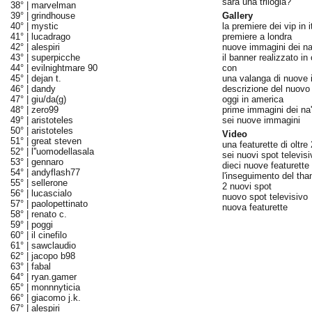
sarà una trilogia?
38° |
marvelman
39° |
grindhouse
Gallery
40° |
mystic
la premiere dei vip in i
41° |
lucadrago
premiere a londra
42° |
alespiri
nuove immagini dei na
43° |
superpicche
il banner realizzato i
44° |
evilnightmare 90
con
45° |
dejan t.
una valanga di nuove
46° |
dandy
descrizione del nuovo 
47° |
giu/da(g)
oggi in america
48° |
zero99
prime immagini dei na'
49° |
aristoteles
sei nuove immagini
50° |
aristoteles
Video
51° |
great steven
una featurette di oltre
52° |
l''uomodellasala
sei nuovi spot televisi
53° |
gennaro
dieci nuove featurette
54° |
andyflash77
l'inseguimento del tha
55° |
sellerone
2 nuovi spot
56° |
lucascialo
nuovo spot televisivo
57° |
paolopettinato
nuova featurette
58° |
renato c.
59° |
poggi
60° |
il cinefilo
61° |
sawclaudio
62° |
jacopo b98
63° |
fabal
64° |
ryan.gamer
65° |
monnnyticia
66° |
giacomo j.k.
67° |
alespiri