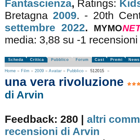
Fantascienza
,
Ratings:
Kid
Bretagna
2009
. - 20th Cen
settembre 2022
.
MYMO
NE
media:
3,88
su
-1
recensioni d
Scheda
Critica
Pubblico
Forum
Cast
Premi
News
Home
»
Film
»
2009
»
Avatar
»
Pubblico
»
512015
»
una vera rivoluzione
di Arvin
Feedback: 280 |
altri comm
recensioni di Arvin