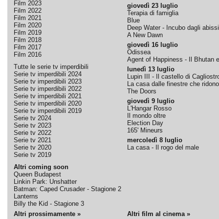
Film 2023
giovedì 23 luglio
Film 2022
Terapia di famiglia
Film 2021
Blue
Film 2020
Deep Water - Incubo dagli abissi
Film 2019
A New Dawn
Film 2018
giovedì 16 luglio
Film 2017
Odissea
Film 2016
Agent of Happiness - Il Bhutan e 
Tutte le serie tv imperdibili
lunedì 13 luglio
Serie tv imperdibili 2024
Lupin III - Il castello di Cagliostr
Serie tv imperdibili 2023
La casa dalle finestre che ridono
Serie tv imperdibili 2022
The Doors
Serie tv imperdibili 2021
giovedì 9 luglio
Serie tv imperdibili 2020
L'Hangar Rosso
Serie tv imperdibili 2019
Il mondo oltre
Serie tv 2024
Election Day
Serie tv 2023
165' Mineurs
Serie tv 2022
Serie tv 2021
mercoledì 8 luglio
Serie tv 2020
La casa - Il rogo del male
Serie tv 2019
Altri coming soon
Queen Budapest
Linkin Park: Unshatter
Batman: Caped Crusader - Stagione 2
Lanterns
Billy the Kid - Stagione 3
Altri prossimamente »
Altri film al cinema »