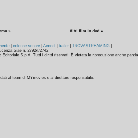
nema »
Altri film in dvd »
mente
|
colonne sonore
|
Accedi
|
trailer
|
TROVASTREAMING
|
icenza Siae n. 2792/I/2742.
ditoriale S.p.A. Tutti i diritti riservati. È vietata la riproduzione anche parzia
ffidati al team di MYmovies e al direttore responsabile.