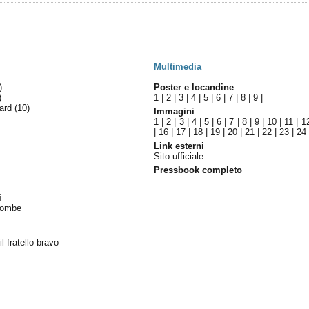
Multimedia
)
Poster e locandine
)
1
|
2
|
3
|
4
|
5
|
6
|
7
|
8
|
9
|
ward
(10)
Immagini
1
|
2
|
3
|
4
|
5
|
6
|
7
|
8
|
9
|
10
|
11
|
1
|
16
|
17
|
18
|
19
|
20
|
21
|
22
|
23
|
24
Link esterni
Sito ufficiale
Pressbook completo
i
 bombe
l fratello bravo