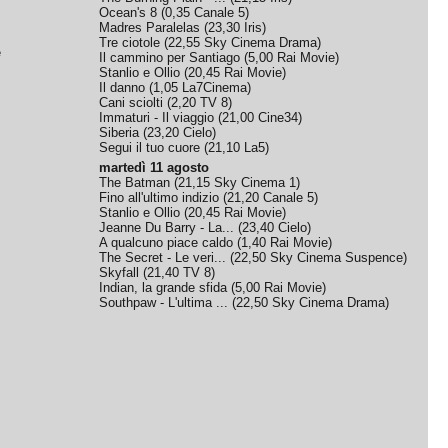
Ocean's 8
(
0,35
Canale 5
)
Madres Paralelas
(
23,30
Iris
)
Tre ciotole
(
22,55
Sky Cinema Drama
)
e
Il cammino per Santiago
(
5,00
Rai Movie
)
Stanlio e Ollio
(
20,45
Rai Movie
)
Il danno
(
1,05
La7Cinema
)
Cani sciolti
(
2,20
TV 8
)
Immaturi - Il viaggio
(
21,00
Cine34
)
Siberia
(
23,20
Cielo
)
Segui il tuo cuore
(
21,10
La5
)
martedì 11 agosto
The Batman
(
21,15
Sky Cinema 1
)
Fino all'ultimo indizio
(
21,20
Canale 5
)
Stanlio e Ollio
(
20,45
Rai Movie
)
Jeanne Du Barry - La...
(
23,40
Cielo
)
A qualcuno piace caldo
(
1,40
Rai Movie
)
The Secret - Le veri...
(
22,50
Sky Cinema Suspence
)
Skyfall
(
21,40
TV 8
)
Indian, la grande sfida
(
5,00
Rai Movie
)
Southpaw - L'ultima ...
(
22,50
Sky Cinema Drama
)