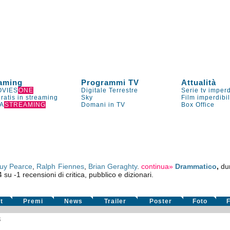
aming
Programmi TV
Attualità
VIES
ONE
Digitale Terrestre
Serie tv imperd
gratis in streaming
Sky
Film imperdibi
A
STREAMING
Domani in TV
Box Office
uy Pearce
,
Ralph Fiennes
,
Brian Geraghty
.
continua»
Drammatico
,
du
4
su
-1
recensioni di critica, pubblico e dizionari.
t
Premi
News
Trailer
Poster
Foto
F
3