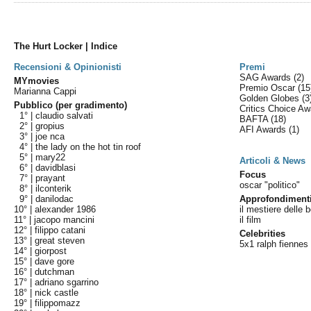
The Hurt Locker | Indice
Recensioni & Opinionisti
Premi
SAG Awards
(2)
MYmovies
Premio Oscar
(15
Marianna Cappi
Golden Globes
(3
Pubblico (per gradimento)
Critics Choice A
1° |
claudio salvati
BAFTA
(18)
2° |
gropius
AFI Awards
(1)
3° |
joe nca
4° |
the lady on the hot tin roof
5° |
mary22
Articoli & News
6° |
davidblasi
Focus
7° |
prayant
oscar "politico"
8° |
ilconterik
9° |
danilodac
Approfondiment
10° |
alexander 1986
il mestiere delle
11° |
jacopo mancini
il film
12° |
filippo catani
Celebrities
13° |
great steven
5x1 ralph fiennes i
14° |
giorpost
15° |
dave gore
16° |
dutchman
17° |
adriano sgarrino
18° |
nick castle
19° |
filippomazz