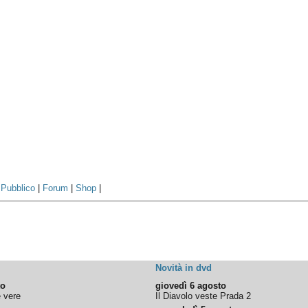
|
Pubblico
|
Forum
|
Shop
|
Novità in dvd
to
giovedì 6 agosto
e vere
Il Diavolo veste Prada 2