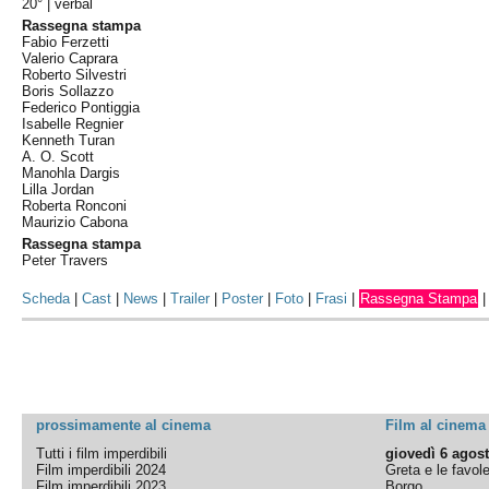
20° |
verbal
Rassegna stampa
Fabio Ferzetti
Valerio Caprara
Roberto Silvestri
Boris Sollazzo
Federico Pontiggia
Isabelle Regnier
Kenneth Turan
A. O. Scott
Manohla Dargis
Lilla Jordan
Roberta Ronconi
Maurizio Cabona
Rassegna stampa
Peter Travers
Scheda
|
Cast
|
News
|
Trailer
|
Poster
|
Foto
|
Frasi
|
Rassegna Stampa
prossimamente al cinema
Film al cinema
Tutti i film imperdibili
giovedì 6 agos
Film imperdibili 2024
Greta e le favol
Film imperdibili 2023
Borgo