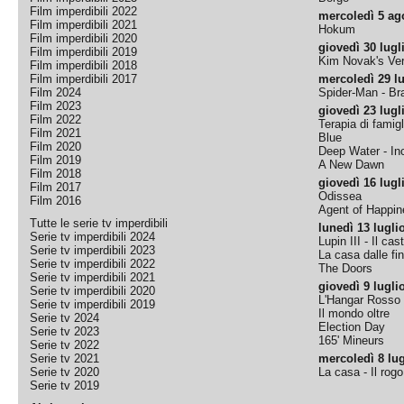
Film imperdibili 2022
mercoledì 5 ag
Film imperdibili 2021
Hokum
Film imperdibili 2020
giovedì 30 lugl
Film imperdibili 2019
Kim Novak's Ver
Film imperdibili 2018
Film imperdibili 2017
mercoledì 29 lu
Film 2024
Spider-Man - B
Film 2023
giovedì 23 lugl
Film 2022
Terapia di famigl
Film 2021
Blue
Film 2020
Deep Water - Inc
Film 2019
A New Dawn
Film 2018
giovedì 16 lugl
Film 2017
Odissea
Film 2016
Agent of Happine
Tutte le serie tv imperdibili
lunedì 13 lugli
Serie tv imperdibili 2024
Lupin III - Il cas
Serie tv imperdibili 2023
La casa dalle fi
Serie tv imperdibili 2022
The Doors
Serie tv imperdibili 2021
giovedì 9 lugli
Serie tv imperdibili 2020
L'Hangar Rosso
Serie tv imperdibili 2019
Il mondo oltre
Serie tv 2024
Election Day
Serie tv 2023
165' Mineurs
Serie tv 2022
Serie tv 2021
mercoledì 8 lug
Serie tv 2020
La casa - Il rog
Serie tv 2019