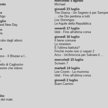
mercoledì 5 agosto
osto
Michael
giovedì 23 luglio
io
The Drama - Un Segreto è per Sempr
tigo
... che Dio perdona a tutti
Los Domingos
glio
Le Aquile della Repubblica
rand New Day
venerdì 17 luglio
io
Idoli - Fino all'ultima corsa
ia
giovedì 16 luglio
ubo dagli abissi
Il bene comune
Lo straniero
È l'ultima battuta?
io
Finchè morte non ci separi 2
Arco - Un'Amicizia per Salvare il ...
ss - Il Bhutan e l...
mercoledì 15 luglio
o
Scream 7
tello di Cagliostro
nestre che ridono
martedì 14 luglio
Lee Cronin - La mummia
Idoli - Fino all'ultima corsa
o
giovedì 2 luglio
Buen Camino
lio
o del male