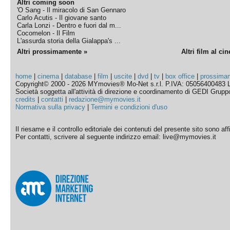
Altri coming soon
'O Sang - Il miracolo di San Gennaro
Carlo Acutis - Il giovane santo
Carla Lonzi - Dentro e fuori dal m...
Cocomelon - Il Film
L'assurda storia della Gialappa's ...
Altri prossimamente »
Altri film al ci
home
|
cinema
|
database
|
film
|
uscite
|
dvd
|
tv
|
box office
|
prossima
Copyright© 2000 - 2026 MYmovies® Mo-Net s.r.l. P.IVA: 05056400483 L
Società soggetta all'attività di direzione e coordinamento di GEDI Gruppo E
credits
|
contatti
|
redazione@mymovies.it
Normativa sulla privacy
|
Termini e condizioni d'uso
Il riesame e il controllo editoriale dei contenuti del presente sito sono a
Per contatti, scrivere al seguente indirizzo email: live@mymovies.it