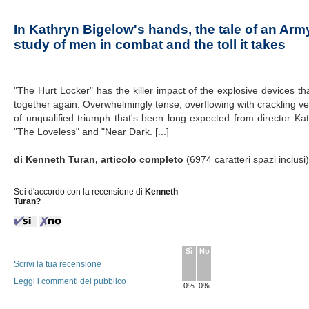
In Kathryn Bigelow's hands, the tale of an A
study of men in combat and the toll it takes
"The Hurt Locker" has the killer impact of the explosive devices tha
together again. Overwhelmingly tense, overflowing with crackling veri
of unqualified triumph that's been long expected from director Kath
"The Loveless" and "Near Dark. [...]
di Kenneth Turan, articolo completo
(6974 caratteri spazi inclusi
Sei d'accordo con la recensione di
Kenneth
Turan?
Sì
No
Scrivi la tua recensione
Leggi i commenti del pubblico
0%
0%