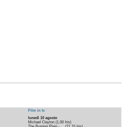
Film in tv
lunedì 10 agosto
Michael Clayton
(
1,00
Iris
)
The Burning Plain - ...
(
21,15
Iris
)