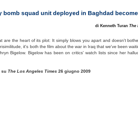
rmy bomb squad unit deployed in Baghdad become
di Kenneth Turan
The 
t are the heart of its plot: It simply blows you apart and doesn't both
similitude, it's both the film about the war in Iraq that we've been wait
ryn Bigelow. Bigelow has been on critics' watch lists since her halluc
)
su
The Los Angeles Times
26 giugno 2009