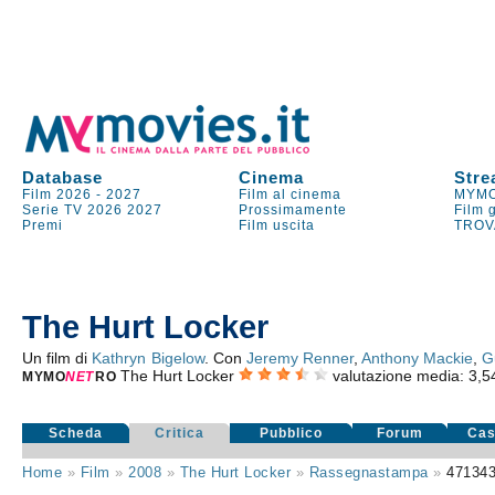
Database
Cinema
Stre
Film 2026
-
2027
Film al cinema
MYMO
Serie TV
2026
2027
Prossimamente
Film 
Premi
Film uscita
TROV
The Hurt Locker
Un film di
Kathryn Bigelow
. Con
Jeremy Renner
,
Anthony Mackie
,
G
The Hurt Locker
valutazione media:
3,5
MYMO
NE
T
RO
Scheda
Critica
Pubblico
Forum
Cas
Home
»
Film
»
2008
»
The Hurt Locker
»
Rassegnastampa
»
47134