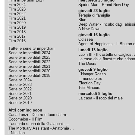
Film imperdibili 2017
mercoledì 29 luglio
Film 2024
Spider-Man - Brand New Day
Film 2023
giovedì 23 luglio
Film 2022
Terapia di famiglia
Film 2021
Blue
Film 2020
Deep Water - Incubo dagli abissi
Film 2019
A New Dawn
Film 2018
giovedì 16 luglio
Film 2017
Odissea
Film 2016
Agent of Happiness - Il Bhutan e 
Tutte le serie tv imperdibili
lunedì 13 luglio
Serie tv imperdibili 2024
Lupin III - Il castello di Cagliostr
Serie tv imperdibili 2023
La casa dalle finestre che ridono
Serie tv imperdibili 2022
The Doors
Serie tv imperdibili 2021
giovedì 9 luglio
Serie tv imperdibili 2020
L'Hangar Rosso
Serie tv imperdibili 2019
Il mondo oltre
Serie tv 2024
Election Day
Serie tv 2023
165' Mineurs
Serie tv 2022
Serie tv 2021
mercoledì 8 luglio
Serie tv 2020
La casa - Il rogo del male
Serie tv 2019
Altri coming soon
Carla Lonzi - Dentro e fuori dal m...
Cocomelon - Il Film
L'assurda storia della Gialappa's ...
The Mortuary Assistant - Anatomia ...
I Nisidiani