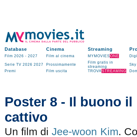
Database
Cinema
Streaming
Pr
Film 2026
-
2027
Film al cinema
MYMOVIES
ONE
Digi
Film gratis in
Serie TV
2026
2027
Prossimamente
Sky
streaming
Premi
Film uscita
TROVA
STREAMING
Dom
Poster 8 - Il buono il
cattivo
Un film di
Jee-woon Kim
. C