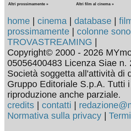
Altri prossimamente »
Altri film al cinema »
home
|
cinema
|
database
|
fil
prossimamente
|
colonne sono
TROVASTREAMING
|
Copyright© 2000 - 2026 MYmov
05056400483 Licenza Siae n. 
Società soggetta all'attività d
Gruppo Editoriale S.p.A. Tutti i d
riproduzione anche parziale.
credits
|
contatti
|
redazione@m
Normativa sulla privacy
|
Termi