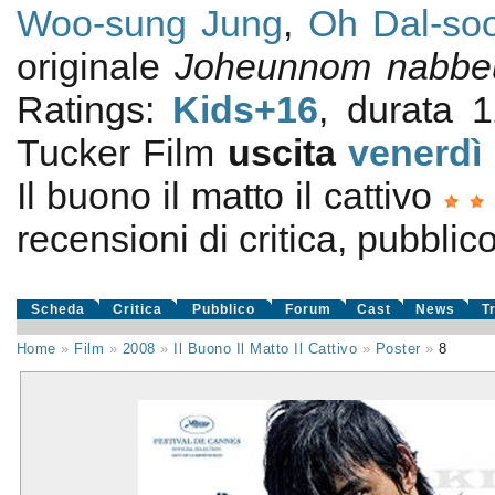
Woo-sung Jung
,
Oh Dal-so
originale
Joheunnom nabbe
Ratings:
Kids+16
, durata 
Tucker Film
uscita
venerdì
Il buono il matto il cattivo
recensioni di critica, pubblic
Scheda
Critica
Pubblico
Forum
Cast
News
T
Home
»
Film
»
2008
»
Il Buono Il Matto Il Cattivo
»
Poster
»
8