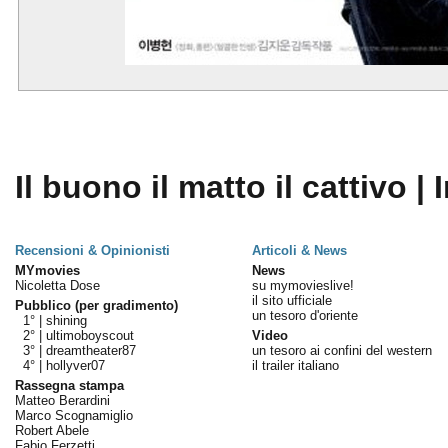
Il buono il matto il cattivo | 
Recensioni & Opinionisti
Articoli & News
MYmovies
News
Nicoletta Dose
su mymovieslive!
il sito ufficiale
Pubblico (per gradimento)
un tesoro d'oriente
1° |
shining
2° |
ultimoboyscout
Video
3° |
dreamtheater87
un tesoro ai confini del western
4° |
hollyver07
il trailer italiano
Rassegna stampa
Matteo Berardini
Marco Scognamiglio
Robert Abele
Fabio Ferzetti