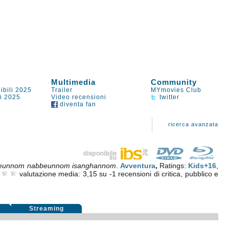
Multimedia
Community
ibili 2025
Trailer
MYmovies Club
li 2025
Video recensioni
twitter
diventa fan
ricerca avanzata
eunnom nabbeunnom isanghannom
.
Avventura
,
Ratings:
Kids+16
,
valutazione media:
3,15
su
-1
recensioni di critica, pubblico e
i
Streaming