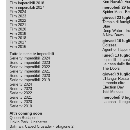
Kim Novak's Ver
Film imperdibili 2018
Film imperdibili 2017
mercoledì 29 lu
Film 2024
Spider-Man - B
Film 2023
giovedì 23 lugl
Film 2022
Terapia di famigl
Film 2021
Blue
Film 2020
Deep Water - Inc
Film 2019
A New Dawn
Film 2018
giovedì 16 lugl
Film 2017
Odissea
Film 2016
Agent of Happine
Tutte le serie tv imperdibili
lunedì 13 lugli
Serie tv imperdibili 2024
Lupin III - Il cas
Serie tv imperdibili 2023
La casa dalle fi
Serie tv imperdibili 2022
The Doors
Serie tv imperdibili 2021
giovedì 9 lugli
Serie tv imperdibili 2020
L'Hangar Rosso
Serie tv imperdibili 2019
Il mondo oltre
Serie tv 2024
Election Day
Serie tv 2023
165' Mineurs
Serie tv 2022
Serie tv 2021
mercoledì 8 lug
Serie tv 2020
La casa - Il rog
Serie tv 2019
Altri coming soon
Queen Budapest
Linkin Park: Unshatter
Batman: Caped Crusader - Stagione 2