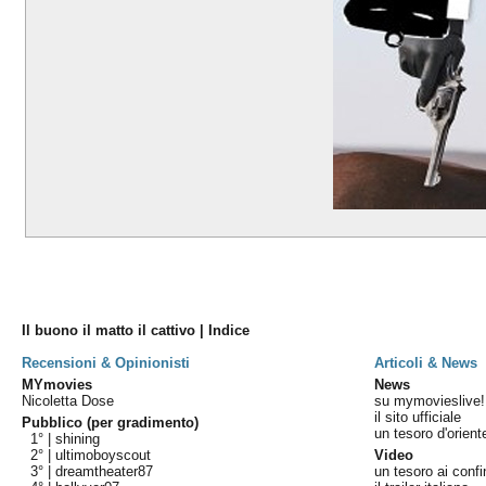
Il buono il matto il cattivo | Indice
Recensioni & Opinionisti
Articoli & News
MYmovies
News
Nicoletta Dose
su mymovieslive!
il sito ufficiale
Pubblico (per gradimento)
un tesoro d'orient
1° |
shining
2° |
ultimoboyscout
Video
3° |
dreamtheater87
un tesoro ai confi