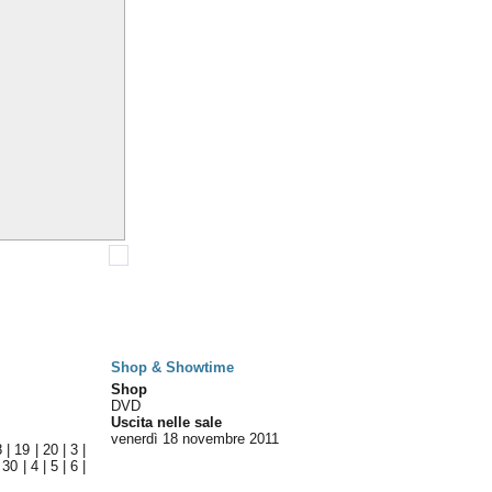
Shop & Showtime
Shop
DVD
Uscita nelle sale
venerdì 18
novembre 2011
8
|
19
|
20
|
3
|
|
30
|
4
|
5
|
6
|