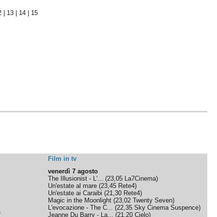
2
|
13
|
14
|
15
Film in tv
venerdì 7 agosto
The Illusionist - L'...
(
23,05
La7Cinema
)
Un'estate al mare
(
23,45
Rete4
)
Un'estate ai Caraibi
(
21,30
Rete4
)
Magic in the Moonlight
(
23,02
Twenty Seven
)
L'evocazione - The C...
(
22,35
Sky Cinema Suspence
)
e
Jeanne Du Barry - La...
(
21,20
Cielo
)