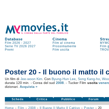
Database
Cinema
Stre
Film 2026
-
2027
Film al cinema
MYMO
Serie TV
2026
2027
Prossimamente
Film 
Premi
Film uscita
TROV
Poster 20 - Il buono il matto il 
Un film di
Jee-woon Kim
. Con
Byung-Hun Lee
,
Song Kang-ho
,
Woo
durata 120 min. - Corea del sud
2008
. - Tucker Film
uscita
vener
dizionari.
Acquista »
Scheda
Critica
Pubblico
Forum
Home
»
Film
»
2008
»
Il Buono Il Matto Il Cattivo
»
Poster
»
20