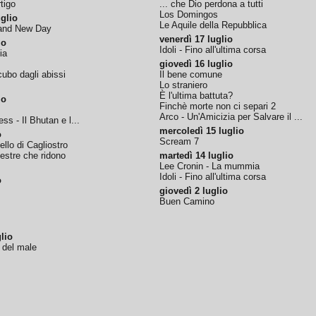
tigo
... che Dio perdona a tutti
Los Domingos
glio
Le Aquile della Repubblica
rand New Day
venerdì 17 luglio
io
Idoli - Fino all'ultima corsa
ia
giovedì 16 luglio
ubo dagli abissi
Il bene comune
Lo straniero
È l'ultima battuta?
io
Finchè morte non ci separi 2
Arco - Un'Amicizia per Salvare il ...
ss - Il Bhutan e l...
mercoledì 15 luglio
o
Scream 7
tello di Cagliostro
nestre che ridono
martedì 14 luglio
Lee Cronin - La mummia
Idoli - Fino all'ultima corsa
o
giovedì 2 luglio
Buen Camino
lio
o del male