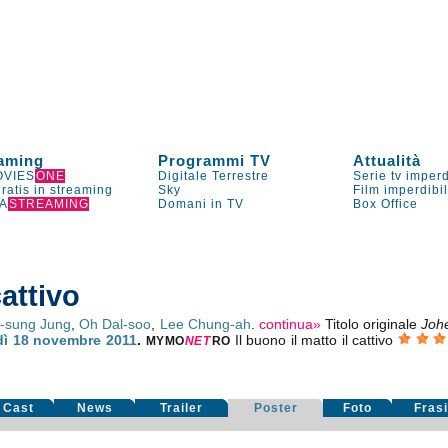
aming
Programmi TV
Attualità
VIES
ONE
Digitale Terrestre
Serie tv imperd
gratis in streaming
Sky
Film imperdibi
A
STREAMING
Domani in TV
Box Office
cattivo
-sung Jung
,
Oh Dal-soo
,
Lee Chung-ah
.
continua»
Titolo originale
Joh
dì 18
novembre 2011
.
Il buono il matto il cattivo
MYMO
NE
T
RO
Cast
News
Trailer
Poster
Foto
Fras