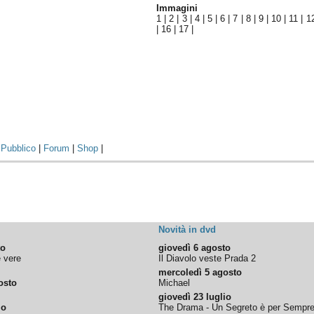
Immagini
1
|
2
|
3
|
4
|
5
|
6
|
7
|
8
|
9
|
10
|
11
|
1
|
16
|
17
|
|
Pubblico
|
Forum
|
Shop
|
Novità in dvd
to
giovedì 6 agosto
e vere
Il Diavolo veste Prada 2
mercoledì 5 agosto
osto
Michael
giovedì 23 luglio
io
The Drama - Un Segreto è per Sempr