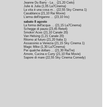
Jeanne Du Barry - La...
(
21,20
Cielo
)
Julie & Julia
(
1,05
La7Cinema
)
La vita è una cosa m...
(
22,55
Sky Cinema 1
)
Casablanca
(
21,10
Rai Movie
)
L'arma dell'inganno ...
(
23,10
Iris
)
sabato 8 agosto
La forma dell'acqua ...
(
21,15
La7Cinema
)
Schegge di paura
(
23,45
Rete4
)
Smokin' Aces
(
21,10
Canale 20
)
Van Helsing
(
1,21
Canale 20
)
Ritorno al futuro
(
21,20
Italia 1
)
Assassinio a Venezia
(
21,15
Sky Cinema 1
)
Magic Mike
(
1,30
La7Cinema
)
Per qualche dollaro ...
(
21,30
RaiTre
)
Amore, Cucina e Curry
(
21,10
Rai Movie
)
Sapore di mare
(
22,55
Sky Cinema Comedy
)