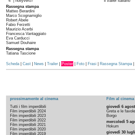
4° |
hollyver07
il trailer italiano
Rassegna stampa
Matteo Berardini
Marco Scognamiglio
Robert Abele
Fabio Ferzetti
Maurizio Acerbi
Francesca Vantaggiato
Eva Carducci
Samuel Douhaire
Rassegna stampa
Tatiana Tascione
Scheda
|
Cast
|
News
|
Trailer
|
Poster
|
Foto
|
Frasi
|
Rassegna Stampa
prossimamente al cinema
Film al cinema
Tutti i film imperdibili
giovedì 6 agos
Film imperdibili 2024
Greta e le favol
Film imperdibili 2023
Borgo
Film imperdibili 2022
mercoledì 5 ag
Film imperdibili 2021
Hokum
Film imperdibili 2020
giovedì 30 lugl
Film imperdibili 2019