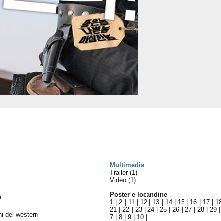
Multimedia
Trailer (1)
Video (1)
Poster e locandine
e
1
|
2
|
11
|
12
|
13
|
14
|
15
|
16
|
17
|
1
21
|
22
|
23
|
24
|
25
|
26
|
27
|
28
|
29
ni del western
7
|
8
|
9
|
10
|