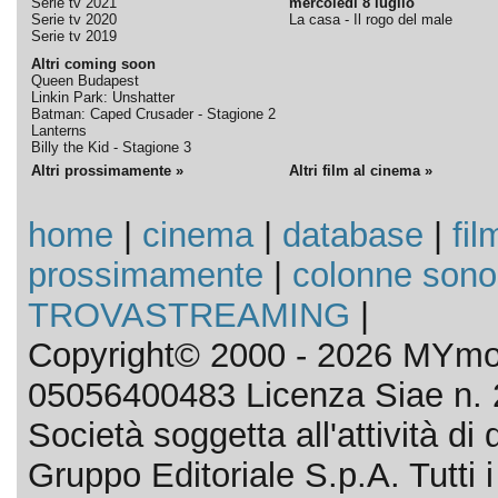
Serie tv 2021
mercoledì 8 luglio
Serie tv 2020
La casa - Il rogo del male
Serie tv 2019
Altri coming soon
Queen Budapest
Linkin Park: Unshatter
Batman: Caped Crusader - Stagione 2
Lanterns
Billy the Kid - Stagione 3
Altri prossimamente »
Altri film al cinema »
home
|
cinema
|
database
|
fil
prossimamente
|
colonne sono
TROVASTREAMING
|
Copyright© 2000 - 2026 MYmov
05056400483 Licenza Siae n. 
Società soggetta all'attività d
Gruppo Editoriale S.p.A. Tutti i d