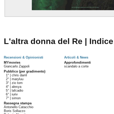
L'altra donna del Re | Indice
Recensioni & Opinionisti
Articoli & News
MYmovies
Approfondimenti
Giancarlo Zappoli
scandalo a corte
Pubblico (per gradimento)
1° |
chris darril
2° |
maryluu
3° |
zio tom
4° |
alesya
5° |
lafcadio
6° |
iuriv
7° |
simon
Rassegna stampa
Antonello Catacchio
Boris Sollazzo