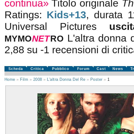
continua»
Titolo originale
Th
Ratings:
Kids+13
, durata 
Universal Pictures
usc
L'altra donna 
MYMO
NE
T
RO
2,88
su
-1
recensioni di critic
Scheda
Critica
Pubblico
Forum
Cast
News
T
Home
»
Film
»
2008
»
L'altra Donna Del Re
»
Poster
»
1