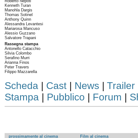
Roberto Nepoti
Kenneth Turan
Manohla Dargis
Thomas Sotinel
Anthony Quinn
Alessandra Levantesi
Mariarosa Mancuso
Alessio Guzzano
Salvatore Trapani
Rassegna stampa
Antonello Catacchio
Silvia Colombo
Serafino Murri
Arianna Finos
Peter Travers
Filippo Mazzarella
Scheda
|
Cast
|
News
|
Trailer
Stampa
|
Pubblico
|
Forum
|
S
prossimamente al cinema
Film al cinema