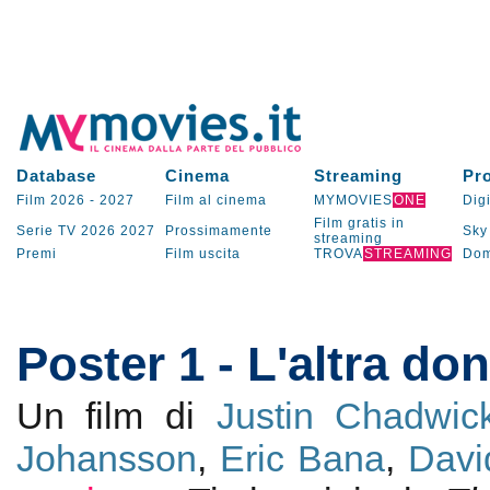
Database
Cinema
Streaming
Pr
Film 2026
-
2027
Film al cinema
MYMOVIES
ONE
Digi
Film gratis in
Serie TV
2026
2027
Prossimamente
Sky
streaming
Premi
Film uscita
TROVA
STREAMING
Dom
Poster 1 - L'altra do
Un film di
Justin Chadwic
Johansson
,
Eric Bana
,
Davi