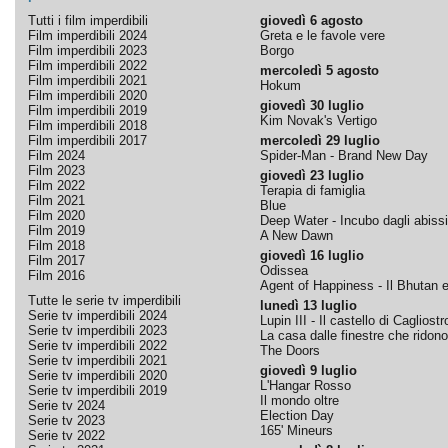
Tutti i film imperdibili
giovedì 6 agosto
Film imperdibili 2024
Greta e le favole vere
Film imperdibili 2023
Borgo
Film imperdibili 2022
mercoledì 5 agosto
Film imperdibili 2021
Hokum
Film imperdibili 2020
giovedì 30 luglio
Film imperdibili 2019
Kim Novak's Vertigo
Film imperdibili 2018
Film imperdibili 2017
mercoledì 29 luglio
Film 2024
Spider-Man - Brand New Day
Film 2023
giovedì 23 luglio
Film 2022
Terapia di famiglia
Film 2021
Blue
Film 2020
Deep Water - Incubo dagli abissi
Film 2019
A New Dawn
Film 2018
giovedì 16 luglio
Film 2017
Odissea
Film 2016
Agent of Happiness - Il Bhutan e 
Tutte le serie tv imperdibili
lunedì 13 luglio
Serie tv imperdibili 2024
Lupin III - Il castello di Cagliostr
Serie tv imperdibili 2023
La casa dalle finestre che ridono
Serie tv imperdibili 2022
The Doors
Serie tv imperdibili 2021
giovedì 9 luglio
Serie tv imperdibili 2020
L'Hangar Rosso
Serie tv imperdibili 2019
Il mondo oltre
Serie tv 2024
Election Day
Serie tv 2023
165' Mineurs
Serie tv 2022