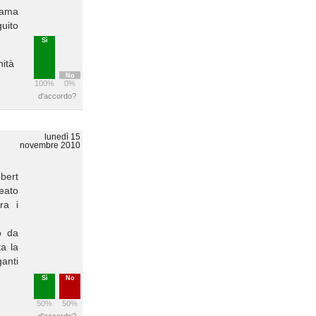
rama
guito
Sì
nità
No
100%
0%
d'accordo?
lunedì 15
novembre 2010
bert
reato
ra i
o da
ta la
ganti
Sì
No
50%
50%