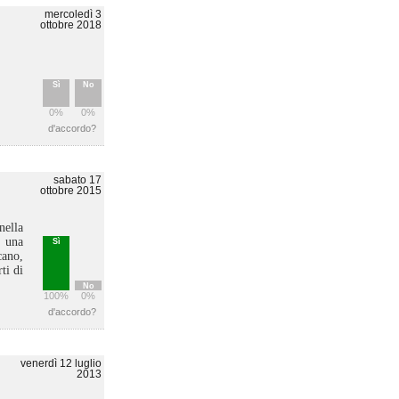
mercoledì 3
ottobre 2018
Sì
No
0%
0%
d'accordo?
sabato 17
ottobre 2015
nella
o una
Sì
cano,
ti di
No
100%
0%
d'accordo?
venerdì 12 luglio
2013