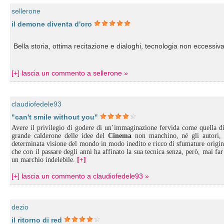
sellerone
il demone diventa d'oro
Bella storia, ottima recitazione e dialoghi, tecnologia non eccessi
[+] lascia un commento a sellerone »
claudiofedele93
"can't smile without you"
Avere il privilegio di godere di un’immaginazione fervida come quella d
grande calderone delle idee del
Cinema
non manchino, né gli autori, c
determinata visione del mondo in modo inedito e ricco di sfumature original
che con il passare degli anni ha affinato la sua tecnica senza, però, mai fa
un marchio indelebile.
[+]
[+] lascia un commento a claudiofedele93 »
dezio
il ritorno di red