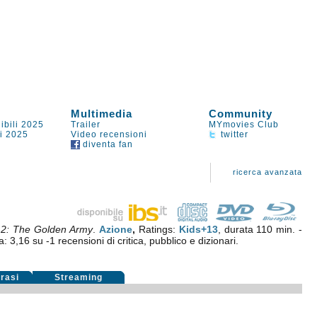
Multimedia
Community
ibili 2025
Trailer
MYmovies Club
li 2025
Video recensioni
twitter
diventa fan
ricerca avanzata
 2: The Golden Army
.
Azione
,
Ratings:
Kids+13
, durata 110 min. -
ia:
3,16
su
-1
recensioni di critica, pubblico e dizionari.
rasi
Streaming