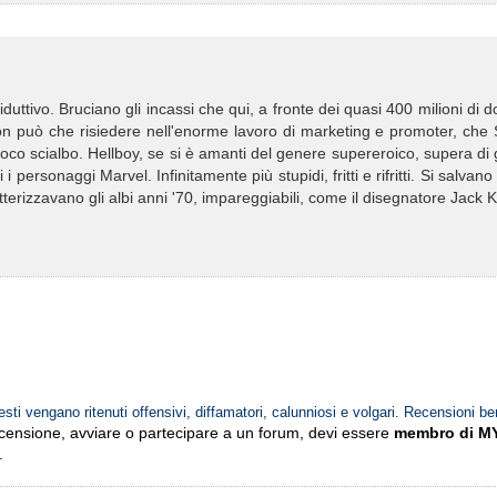
duttivo. Bruciano gli incassi che qui, a fronte dei quasi 400 milioni di do
on può che risiedere nell'enorme lavoro di marketing e promoter, che
 poco scialbo. Hellboy, se si è amanti del genere supereroico, supera di
i personaggi Marvel. Infinitamente più stupidi, fritti e rifritti. Si salvano
rizzavano gli albi anni '70, impareggiabili, come il disegnatore Jack K
esti vengano ritenuti offensivi, diffamatori, calunniosi e volgari. Recensioni be
ecensione, avviare o partecipare a un forum, devi essere
membro di M
.