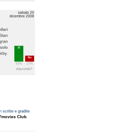
sabato 20
dicembre 2008
llari
 Stan
 gran
 solo
Sì
irby.
No
83%
17%
d'accordo?
n scritte e gradite
Ymovies Club
.