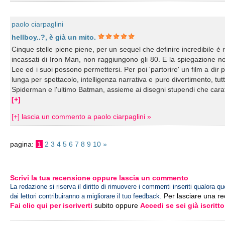
paolo ciarpaglini
hellboy..?, è già un mito.
Cinque stelle piene piene, per un sequel che definire incredibile è ri
incassati di Iron Man, non raggiungono gli 80. E la spiegazione n
Lee ed i suoi possono permettersi. Per poi 'partorire' un film a dir
lunga per spettacolo, intelligenza narrativa e puro divertimento, tutti 
Spiderman e l'ultimo Batman, assieme ai disegni stupendi che caratte
[+]
[+] lascia un commento a paolo ciarpaglini »
pagina:
1
2
3
4
5
6
7
8
9
10
»
Scrivi la tua recensione oppure lascia un commento
La redazione si riserva il diritto di rimuovere i commenti inseriti qualora qu
Per lasciare una r
dai lettori contribuiranno a migliorare il tuo feedback.
Fai clic qui per iscriverti
subito oppure
Accedi se sei già iscritto