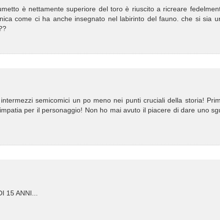
 fumetto è nettamente superiore del toro è riuscito a ricreare fedelmen
unica come ci ha anche insegnato nel labirinto del fauno. che si sia 
 ??
 intermezzi semicomici un po meno nei punti cruciali della storia! Pri
impatia per il personaggio! Non ho mai avuto il piacere di dare uno s
15 ANNI...