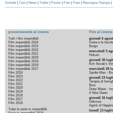
Scheda
|
Cast
|
News
|
Trailer
|
Poster
|
Foto
|
Frasi
|
Rassegna Stampa
|
prossimamente al cinema
Film al cinema
Tutti i film imperdibili
giovedì 6 agos
Film imperdibili 2024
Greta e le favol
Film imperdibili 2023
Borgo
Film imperdibili 2022
mercoledì 5 ag
Film imperdibili 2021
Hokum
Film imperdibili 2020
giovedì 30 lugl
Film imperdibili 2019
Kim Novak's Ver
Film imperdibili 2018
Film imperdibili 2017
mercoledì 29 lu
Film 2024
Spider-Man - B
Film 2023
giovedì 23 lugl
Film 2022
Terapia di famigl
Film 2021
Blue
Film 2020
Deep Water - Inc
Film 2019
A New Dawn
Film 2018
giovedì 16 lugl
Film 2017
Odissea
Film 2016
Agent of Happine
Tutte le serie tv imperdibili
lunedì 13 lugli
Serie tv imperdibili 2024