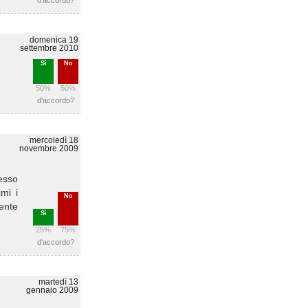
d'accordo?
domenica 19
settembre 2010
Sì
No
50%
50%
d'accordo?
mercoledì 18
novembre 2009
tesso
mi i
No
mente
Sì
25%
75%
d'accordo?
martedì 13
gennaio 2009