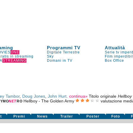
aming
Programmi TV
Attualità
VIES
ONE
Digitale Terrestre
Serie tv imperd
gratis in streaming
Sky
Film imperdibi
A
STREAMING
Domani in TV
Box Office
rey Tambor
,
Doug Jones
,
John Hurt
.
continua»
Titolo originale
Hellboy
Hellboy - The Golden Army
valutazione med
YMO
NE
T
RO
t
Premi
News
Trailer
Poster
Foto
F