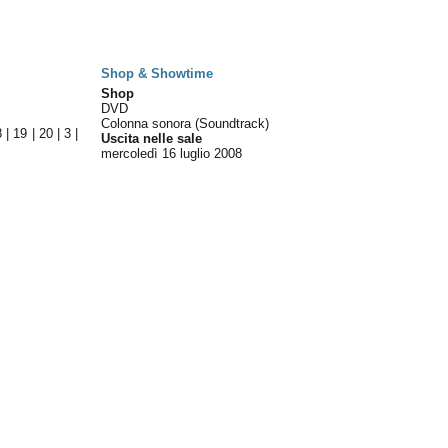
Shop & Showtime
Shop
DVD
Colonna sonora (Soundtrack)
8
|
19
|
20
|
3
|
Uscita nelle sale
mercoledì 16
luglio 2008