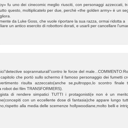
y» fu uno dei cinecomic meglio riusciti, con personaggi azzeccati, t
utto questo, moltiplicatelo per due, perchè «the golden army» è un se
gliora.
amente da Luke Goss, che vuole riportare la sua razza, ormai ridotta a
gliare un antico esercito di robottoni dorati, e usarli per cancellare l'uma
ici"detective soprannaturali"contro le forze del male...COMMENTO:Ro
capitolo che portò sullo schermo il famoso personaggio dei fumetti c
timento risulta azzeccato(anche se,pultroppo,lo scontro finale t
 tra robot dei film TRANSFORMERS).
regista di rendere simpatici TUTTI i protagonisti(e non è un merit
che(concepiti con un eccellente dose di fantasia)che appare lungo tut
sono,rispetto alla media delle scemenze hollywoodiane,molto belli e intri