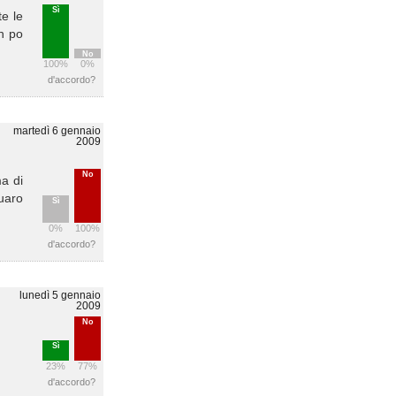
Sì
te le
un po
No
100%
0%
d'accordo?
martedì 6 gennaio
2009
No
ma di
guaro
Sì
0%
100%
d'accordo?
lunedì 5 gennaio
2009
No
Sì
23%
77%
d'accordo?