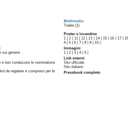
Multimedia
Trailer (1)
Poster e locandine
1
|
2
|
11
|
12
|
13
|
14
|
15
|
16
|
17
|
1
4
|
5
|
6
|
7
|
8
|
9
|
10
|
i
Immagini
oe sui generis
1
|
2
|
3
|
4
|
5
|
Link esterni
ro e lost conducono le nominations
Sito ufficiale
Sito italiano
dvd da regalare e comprarsi per le
Pressbook completo