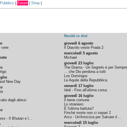
Pubblico
|
Forum
|
Shop
|
Novità in dvd
to
giovedì 6 agosto
e vere
Il Diavolo veste Prada 2
mercoledì 5 agosto
osto
Michael
giovedì 23 luglio
io
The Drama - Un Segreto è per Sempr
tigo
... che Dio perdona a tutti
Los Domingos
glio
Le Aquile della Repubblica
rand New Day
venerdì 17 luglio
io
Idoli - Fino all'ultima corsa
ia
giovedì 16 luglio
ubo dagli abissi
Il bene comune
Lo straniero
È l'ultima battuta?
io
Finchè morte non ci separi 2
Arco - Un'Amicizia per Salvare il ...
ss - Il Bhutan e l...
mercoledì 15 luglio
o
Scream 7