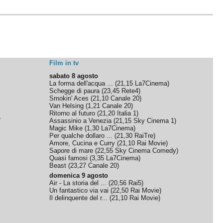
Film in tv
sabato 8 agosto
La forma dell'acqua ...
(
21,15
La7Cinema
)
Schegge di paura
(
23,45
Rete4
)
Smokin' Aces
(
21,10
Canale 20
)
Van Helsing
(
1,21
Canale 20
)
Ritorno al futuro
(
21,20
Italia 1
)
e
Assassinio a Venezia
(
21,15
Sky Cinema 1
)
Magic Mike
(
1,30
La7Cinema
)
Per qualche dollaro ...
(
21,30
RaiTre
)
Amore, Cucina e Curry
(
21,10
Rai Movie
)
Sapore di mare
(
22,55
Sky Cinema Comedy
)
Quasi famosi
(
3,35
La7Cinema
)
Beast
(
23,27
Canale 20
)
domenica 9 agosto
Air - La storia del ...
(
20,56
Rai5
)
Un fantastico via vai
(
22,50
Rai Movie
)
Il delinquente del r...
(
21,10
Rai Movie
)