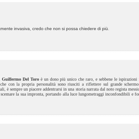
vamente invasiva, credo che non si possa chiedere di più.
i
Guillermo Del Toro
è un dono più unico che raro, e sebbene le ispirazioni 
he con la propria personalità sono riusciti a riflettere sul grande scherm
i, è sempre un piacere addentrarsi in una storia narrata dal noto regista messi
r scemare la sua impronta, portando alla luce lungometraggi inconfondibili e for