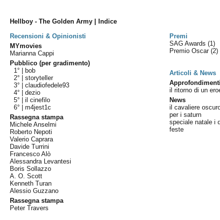
Hellboy - The Golden Army | Indice
Recensioni & Opinionisti
Premi
SAG Awards
(1)
MYmovies
Premio Oscar
(2)
Marianna Cappi
Pubblico (per gradimento)
1° |
bob
Articoli & News
2° |
storyteller
Approfondiment
3° |
claudiofedele93
il ritorno di un er
4° |
dezio
5° |
il cinefilo
News
6° |
m4jest1c
il cavaliere oscu
per i saturn
Rassegna stampa
speciale natale i 
Michele Anselmi
feste
Roberto Nepoti
Valerio Caprara
Davide Turrini
Francesco Alò
Alessandra Levantesi
Boris Sollazzo
A. O. Scott
Kenneth Turan
Alessio Guzzano
Rassegna stampa
Peter Travers