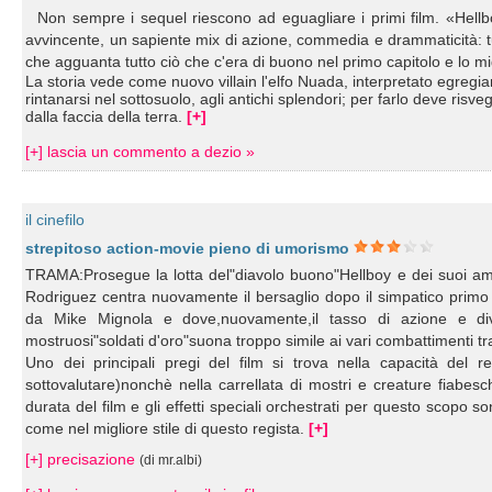
Non sempre i sequel riescono ad eguagliare i primi film. «Hellbo
avvincente, un sapiente mix di azione, commedia e drammaticità: t
che agguanta tutto ciò che c'era di buono nel primo capitolo e lo mi
La storia vede come nuovo villain l'elfo Nuada, interpretato egregi
rintanarsi nel sottosuolo, agli antichi splendori; per farlo deve risve
dalla faccia della terra.
[+]
[+] lascia un commento a dezio »
il cinefilo
strepitoso action-movie pieno di umorismo
TRAMA:Prosegue la lotta del"diavolo buono"Hellboy e dei suoi am
Rodriguez centra nuovamente il bersaglio dopo il simpatico primo 
da Mike Mignola e dove,nuovamente,il tasso di azione e diver
mostruosi"soldati d'oro"suona troppo simile ai vari combattimenti
Uno dei principali pregi del film si trova nella capacità del 
sottovalutare)nonchè nella carrellata di mostri e creature fiabes
durata del film e gli effetti speciali orchestrati per questo scopo 
come nel migliore stile di questo regista.
[+]
[+] precisazione
(di mr.albi)