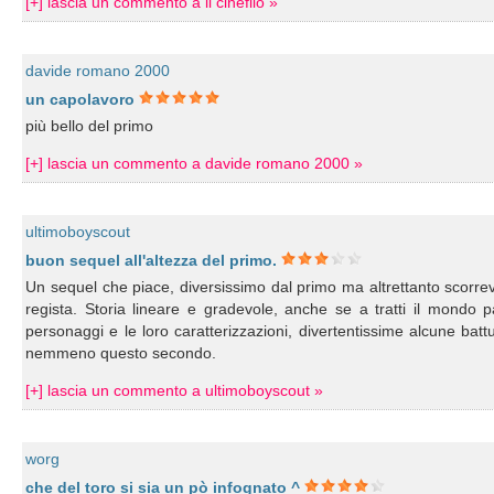
[+] lascia un commento a il cinefilo »
davide romano 2000
un capolavoro
più bello del primo
[+] lascia un commento a davide romano 2000 »
ultimoboyscout
buon sequel all'altezza del primo.
Un sequel che piace, diversissimo dal primo ma altrettanto scorrev
regista. Storia lineare e gradevole, anche se a tratti il mondo 
personaggi e le loro caratterizzazioni, divertentissime alcune ba
nemmeno questo secondo.
[+] lascia un commento a ultimoboyscout »
worg
che del toro si sia un pò infognato ^