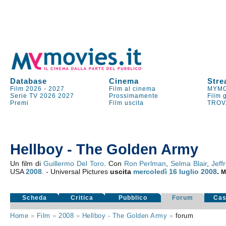
Database
Cinema
Stre
Film 2026
-
2027
Film al cinema
MYMO
Serie TV
2026
2027
Prossimamente
Film 
Premi
Film uscita
TROV
Hellboy - The Golden Army
Un film di
Guillermo Del Toro
. Con
Ron Perlman
,
Selma Blair
,
Jeff
USA
2008
. - Universal Pictures
uscita
mercoledì 16
luglio 2008
.
M
Scheda
Critica
Pubblico
Forum
Cas
Home
»
Film
»
2008
»
Hellboy - The Golden Army
»
forum