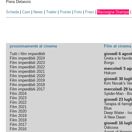
Piera Detassis
Scheda
|
Cast
|
News
|
Trailer
|
Poster
|
Foto
|
Frasi
|
Rassegna Stampa
prossimamente al cinema
Film al cinema
Tutti i film imperdibili
giovedì 6 agos
Film imperdibili 2024
Greta e le favol
Film imperdibili 2023
Borgo
Film imperdibili 2022
mercoledì 5 ag
Film imperdibili 2021
Hokum
Film imperdibili 2020
giovedì 30 lugl
Film imperdibili 2019
Kim Novak's Ver
Film imperdibili 2018
Film imperdibili 2017
mercoledì 29 lu
Film 2024
Spider-Man - B
Film 2023
giovedì 23 lugl
Film 2022
Terapia di famigl
Film 2021
Blue
Film 2020
Deep Water - Inc
Film 2019
A New Dawn
Film 2018
giovedì 16 lugl
Film 2017
Odissea
Film 2016
Agent of Happine