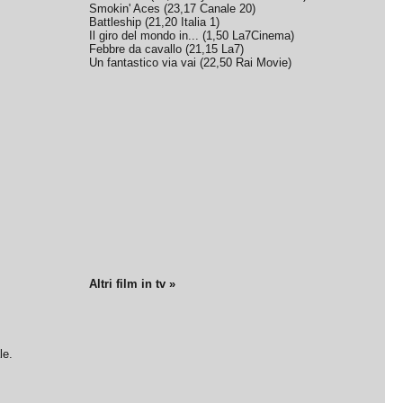
Smokin' Aces
(
23,17
Canale 20
)
Battleship
(
21,20
Italia 1
)
Il giro del mondo in...
(
1,50
La7Cinema
)
Febbre da cavallo
(
21,15
La7
)
Un fantastico via vai
(
22,50
Rai Movie
)
Altri film in tv »
le.