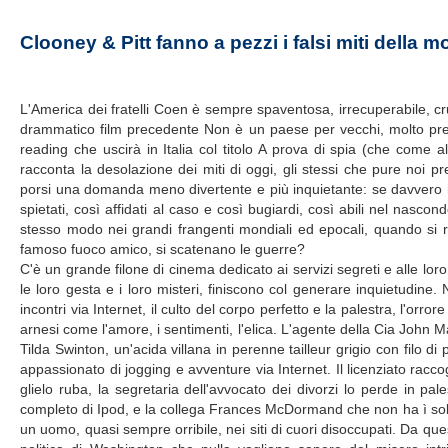
Clooney & Pitt fanno a pezzi i falsi miti della m
L'America dei fratelli Coen è sempre spaventosa, irrecuperabile, cr
drammatico film precedente Non è un paese per vecchi, molto prem
reading che uscirà in Italia col titolo A prova di spia (che come al
racconta la desolazione dei miti di oggi, gli stessi che pure noi 
porsi una domanda meno divertente e più inquietante: se davvero i se
spietati, così affidati al caso e così bugiardi, così abili nel nascon
stesso modo nei grandi frangenti mondiali ed epocali, quando si ro
famoso fuoco amico, si scatenano le guerre?
C'è un grande filone di cinema dedicato ai servizi segreti e alle lo
le loro gesta e i loro misteri, finiscono col generare inquietudine. 
incontri via Internet, il culto del corpo perfetto e la palestra, l'orro
arnesi come l'amore, i sentimenti, l'elica. L'agente della Cia John 
Tilda Swinton, un'acida villana in perenne tailleur grigio con filo
appassionato di jogging e avventure via Internet. Il licenziato racc
glielo ruba, la segretaria dell'avvocato dei divorzi lo perde in pal
completo di Ipod, e la collega Frances McDormand che non ha ì soldi p
un uomo, quasi sempre orribile, nei siti di cuori disoccupati. Da que