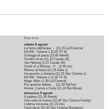
Film in tv
sabato 8 agosto
La forma dell'acqua ...
(
21,15
La7Cinema
)
Kill Bill - Volume 1
(
0,20
TV 8
)
Schegge di paura
(
23,45
Rete4
)
Smokin' Aces
(
21,10
Canale 20
)
Van Helsing
(
1,21
Canale 20
)
e
Scent of a Woman - P...
(
2,00
Iris
)
Ritorno al futuro
(
21,25
Italia 1
)
Assassinio a Venezia
(
21,15
Sky Cinema 1
)
Kill Bill - Volume 2
(
2,30
TV 8
)
Magic Mike
(
1,30
La7Cinema
)
Per qualche dollaro ...
(
21,30
RaiTre
)
Amore, Cucina e Curry
(
21,10
Rai Movie
)
domenica 9 agosto
Il padrino
(
21,30
Rete4
)
Una notte al museo
(
22,40
Sky Cinema Family
)
L'ultima missione
(
21,15
Iris
)
Corro da te
(
22,45
Sky Cinema Romance
)