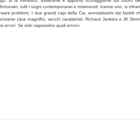
igo, si fa frenetico, esilarante e appunto scoraggiante sul futuro 
ortunato, tutti i sogni contemporanei e miserevoli; tranne uno, si infra
reare problemi. I due grandi capi della Cia, annoiatissimi dai fastidi 
 scrivanie (due magnifici, vecchi caratteristi, Richard Jenkins e JK Si
 errori. Se solo sapessimo quali errori».