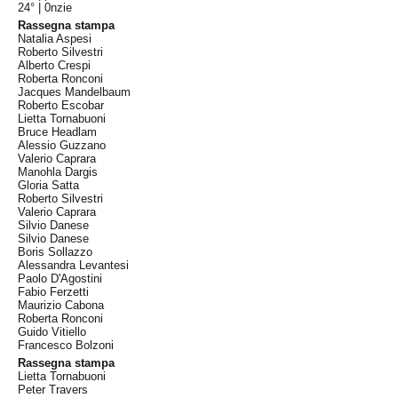
24° |
0nzie
Rassegna stampa
Natalia Aspesi
Roberto Silvestri
Alberto Crespi
Roberta Ronconi
Jacques Mandelbaum
Roberto Escobar
Lietta Tornabuoni
Bruce Headlam
Alessio Guzzano
Valerio Caprara
Manohla Dargis
Gloria Satta
Roberto Silvestri
Valerio Caprara
Silvio Danese
Silvio Danese
Boris Sollazzo
Alessandra Levantesi
Paolo D'Agostini
Fabio Ferzetti
Maurizio Cabona
Roberta Ronconi
Guido Vitiello
Francesco Bolzoni
Rassegna stampa
Lietta Tornabuoni
Peter Travers