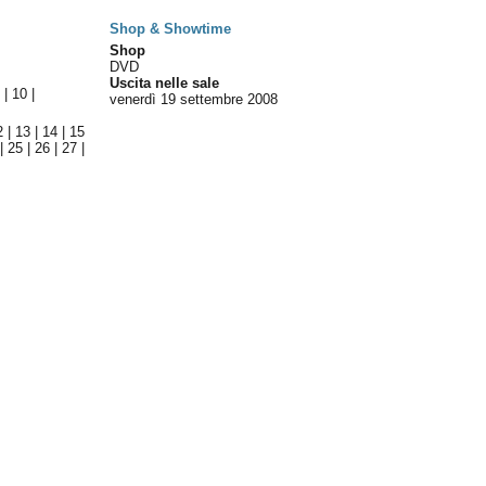
Shop & Showtime
Shop
DVD
Uscita nelle sale
9
|
10
|
venerdì 19
settembre 2008
2
|
13
|
14
|
15
|
25
|
26
|
27
|