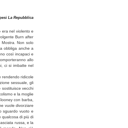
spesi
La Repubblica
 era nel violento e
olgente Burn after
la Mostra. Non solo
 ma obbliga anche a
ono così incapaci e
i comporteranno allo
, ci si imbatte nel
e rendendo ridicole
azione sessuale, gli
e sostituisce vecchi
colismo e la moglie
 Clooney con barba,
he vuole divorziare
 lo sguardo vuoto e
 qualcosa di più di
asciata russa, e la