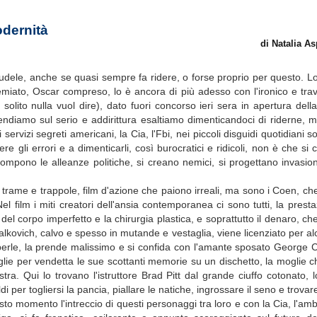
odernità
di Natalia A
udele, anche se quasi sempre fa ridere, o forse proprio per questo. Lo
iato, Oscar compreso, lo è ancora di più adesso con l'ironico e trav
 solito nulla vuol dire), dato fuori concorso ieri sera in apertura del
prendiamo sul serio e addirittura esaltiamo dimenticandoci di riderne,
rvizi segreti americani, la Cia, l'Fbi, nei piccoli disguidi quotidiani s
dere gli errori e a dimenticarli, così burocratici e ridicoli, non è che s
mpono le alleanze politiche, si creano nemici, si progettano invasioni
ro trame e trappole, film d'azione che paiono irreali, ma sono i Coen, ch
Nel film i miti creatori dell'ansia contemporanea ci sono tutti, la prest
re del corpo imperfetto e la chirurgia plastica, e soprattutto il denaro, ch
Malkovich, calvo e spesso in mutande e vestaglia, viene licenziato per al
 di perle, la prende malissimo e si confida con l'amante sposato George
oglie per vendetta le sue scottanti memorie su un dischetto, la moglie c
estra. Qui lo trovano l'istruttore Brad Pitt dal grande ciuffo cotonato,
er togliersi la pancia, piallare le natiche, ingrossare il seno e trovare
sto momento l'intreccio di questi personaggi tra loro e con la Cia, l'amb