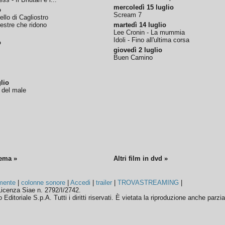
mercoledì 15 luglio
o
Scream 7
tello di Cagliostro
nestre che ridono
martedì 14 luglio
Lee Cronin - La mummia
Idoli - Fino all'ultima corsa
o
giovedì 2 luglio
Buen Camino
lio
o del male
nema »
Altri film in dvd »
mente
|
colonne sonore
|
Accedi
|
trailer
|
TROVASTREAMING
|
icenza Siae n. 2792/I/2742.
ditoriale S.p.A. Tutti i diritti riservati. È vietata la riproduzione anche parzia