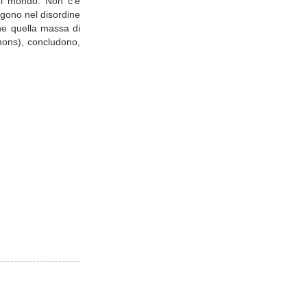
del mondo. Non c'è
ngono nel disordine
che quella massa di
mmons), concludono,