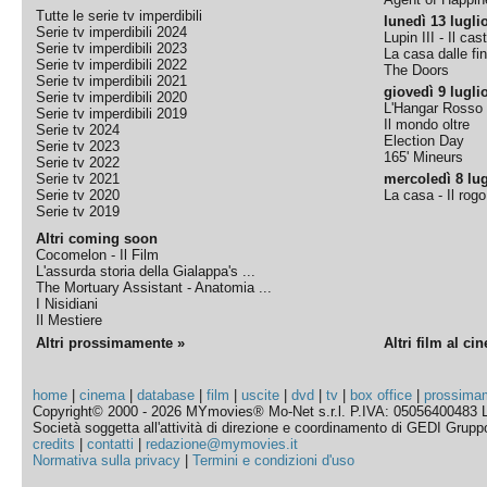
Tutte le serie tv imperdibili
lunedì 13 lugli
Serie tv imperdibili 2024
Lupin III - Il cas
Serie tv imperdibili 2023
La casa dalle fi
Serie tv imperdibili 2022
The Doors
Serie tv imperdibili 2021
giovedì 9 lugli
Serie tv imperdibili 2020
L'Hangar Rosso
Serie tv imperdibili 2019
Il mondo oltre
Serie tv 2024
Election Day
Serie tv 2023
165' Mineurs
Serie tv 2022
Serie tv 2021
mercoledì 8 lug
Serie tv 2020
La casa - Il rog
Serie tv 2019
Altri coming soon
Cocomelon - Il Film
L'assurda storia della Gialappa's ...
The Mortuary Assistant - Anatomia ...
I Nisidiani
Il Mestiere
Altri prossimamente »
Altri film al ci
home
|
cinema
|
database
|
film
|
uscite
|
dvd
|
tv
|
box office
|
prossima
Copyright© 2000 - 2026 MYmovies® Mo-Net s.r.l. P.IVA: 05056400483 L
Società soggetta all'attività di direzione e coordinamento di GEDI Gruppo E
credits
|
contatti
|
redazione@mymovies.it
Normativa sulla privacy
|
Termini e condizioni d'uso