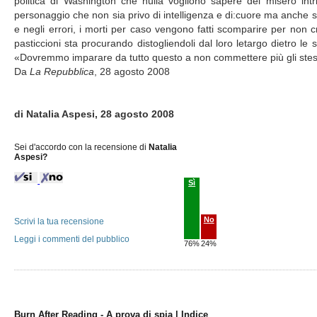
politica di Washington che nulla vogliono sapere del misero intr
personaggio che non sia privo di intelligenza e di:cuore ma anche sf
e negli errori, i morti per caso vengono fatti scomparire per non c
pasticcioni sta procurando distogliendoli dal loro letargo dietro le
«Dovremmo imparare da tutto questo a non commettere più gli stessi
Da
La Repubblica
, 28 agosto 2008
di Natalia Aspesi, 28 agosto 2008
Sei d'accordo con la recensione di
Natalia
Aspesi?
Sì
No
Scrivi la tua recensione
Leggi i commenti del pubblico
76%
24%
Burn After Reading - A prova di spia | Indice