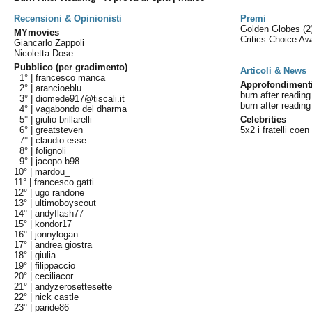
Recensioni & Opinionisti
Premi
Golden Globes
(2
MYmovies
Critics Choice A
Giancarlo Zappoli
Nicoletta Dose
Pubblico (per gradimento)
Articoli & News
1° |
francesco manca
Approfondiment
2° |
arancioeblu
burn after readin
3° |
diomede917@tiscali.it
burn after reading 
4° |
vagabondo del dharma
5° |
giulio brillarelli
Celebrities
6° |
greatsteven
5x2 i fratelli coen
7° |
claudio esse
8° |
folignoli
9° |
jacopo b98
10° |
mardou_
11° |
francesco gatti
12° |
ugo randone
13° |
ultimoboyscout
14° |
andyflash77
15° |
kondor17
16° |
jonnylogan
17° |
andrea giostra
18° |
giulia
19° |
filippaccio
20° |
ceciliacor
21° |
andyzerosettesette
22° |
nick castle
23° |
paride86