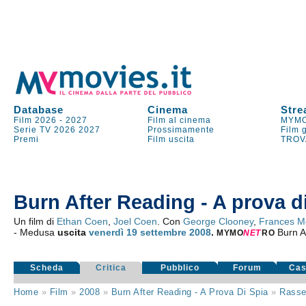
Database
Cinema
Stre
Film 2026
-
2027
Film al cinema
MYMO
Serie TV
2026
2027
Prossimamente
Film 
Premi
Film uscita
TROV
Burn After Reading - A prova d
Un film di
Ethan Coen
,
Joel Coen
. Con
George Clooney
,
Frances 
- Medusa
uscita
venerdì 19
settembre 2008
.
Burn A
MYMO
NE
T
RO
Scheda
Critica
Pubblico
Forum
Cas
Home
»
Film
»
2008
»
Burn After Reading - A Prova Di Spia
»
Rasse