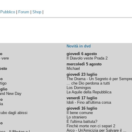
|
Pubblico
|
Forum
|
Shop
|
Novità in dvd
to
giovedì 6 agosto
e vere
Il Diavolo veste Prada 2
mercoledì 5 agosto
osto
Michael
giovedì 23 luglio
io
The Drama - Un Segreto è per Sempr
tigo
... che Dio perdona a tutti
Los Domingos
glio
Le Aquile della Repubblica
rand New Day
venerdì 17 luglio
io
Idoli - Fino all'ultima corsa
ia
giovedì 16 luglio
ubo dagli abissi
Il bene comune
Lo straniero
È l'ultima battuta?
io
Finchè morte non ci separi 2
Arco - Un'Amicizia per Salvare il ...
ss - Il Bhutan e l...