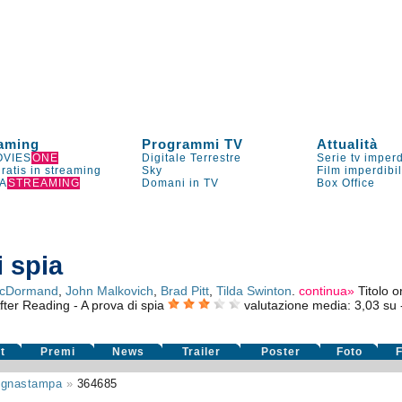
aming
Programmi TV
Attualità
VIES
ONE
Digitale Terrestre
Serie tv imperd
gratis in streaming
Sky
Film imperdibi
A
STREAMING
Domani in TV
Box Office
i spia
McDormand
,
John Malkovich
,
Brad Pitt
,
Tilda Swinton
.
continua»
Titolo o
fter Reading - A prova di spia
valutazione media:
3,03
su
t
Premi
News
Trailer
Poster
Foto
F
gnastampa
»
364685