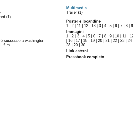
Multimedia
)
Trailer (1)
ward
(1)
Poster e locandine
1
|
2
|
11
|
12
|
13
|
3
|
4
|
5
|
6
|
7
|
8
|
Immagini
i
1
|
2
|
3
|
4
|
5
|
6
|
7
|
8
|
9
|
10
|
11
|
1
g è successo a washington
|
16
|
17
|
18
|
19
|
20
|
21
|
22
|
23
|
24
il film
28
|
29
|
30
|
Link esterni
Pressbook completo