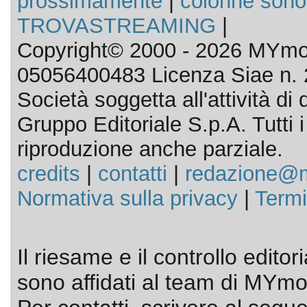
prossimamente
|
colonne sono
TROVASTREAMING
|
Copyright© 2000 - 2026 MYmov
05056400483 Licenza Siae n. 
Società soggetta all'attività d
Gruppo Editoriale S.p.A. Tutti i d
riproduzione anche parziale.
credits
|
contatti
|
redazione@m
Normativa sulla privacy
|
Termi
Il riesame e il controllo editor
sono affidati al team di MYmov