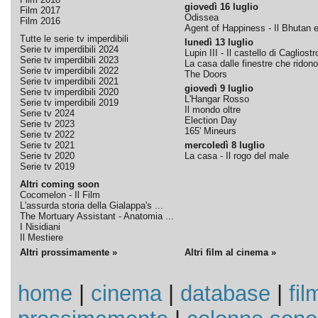
giovedì 16 luglio
Film 2017
Odissea
Film 2016
Agent of Happiness - Il Bhutan e 
Tutte le serie tv imperdibili
lunedì 13 luglio
Serie tv imperdibili 2024
Lupin III - Il castello di Cagliostr
Serie tv imperdibili 2023
La casa dalle finestre che ridono
Serie tv imperdibili 2022
The Doors
Serie tv imperdibili 2021
giovedì 9 luglio
Serie tv imperdibili 2020
L'Hangar Rosso
Serie tv imperdibili 2019
Il mondo oltre
Serie tv 2024
Election Day
Serie tv 2023
165' Mineurs
Serie tv 2022
Serie tv 2021
mercoledì 8 luglio
Serie tv 2020
La casa - Il rogo del male
Serie tv 2019
Altri coming soon
Cocomelon - Il Film
L'assurda storia della Gialappa's ...
The Mortuary Assistant - Anatomia ...
I Nisidiani
Il Mestiere
Altri prossimamente »
Altri film al cinema »
home
|
cinema
|
database
|
fil