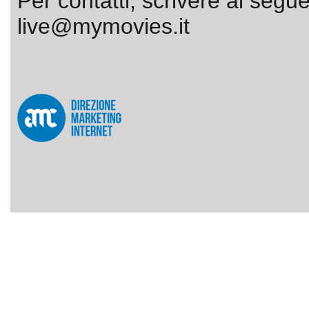
Per contatti, scrivere al segue
live@mymovies.it