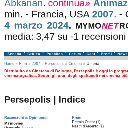
Abkarian
.
continua»
Animaz
min. - Francia, USA
2007
. -
4
marzo 2024
.
MYMO
NE
T
R
media:
3,47
su
-1
recensioni d
Scheda
Critica
Pubblico
Forum
Cast
Premi
News
Home
»
Film
»
2007
»
Persepolis
»
Cinema
»
Umbria
Distribuito da Cineteca di Bologna, Persepolis è oggi in progr
cinematografica. Scopri gli orari degli spettacoli nei cinema più
Persepolis | Indice
Recensioni & Opinionisti
Premi
Premio Oscar
(1)
MYmovies
Nastri d'Argento
(1)
Giancarlo Zappoli