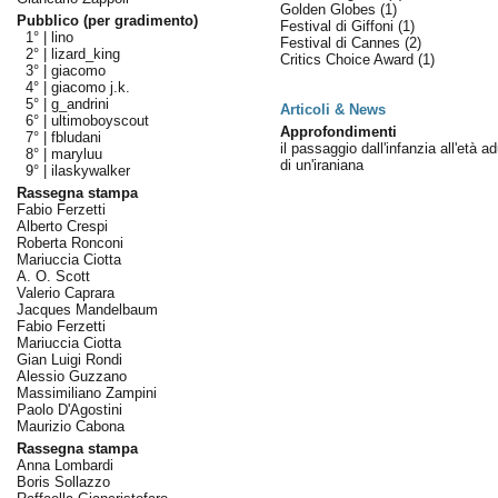
Golden Globes
(1)
Pubblico (per gradimento)
Festival di Giffoni
(1)
1° |
lino
Festival di Cannes
(2)
2° |
lizard_king
Critics Choice Award
(1)
3° |
giacomo
4° |
giacomo j.k.
5° |
g_andrini
Articoli & News
6° |
ultimoboyscout
Approfondimenti
7° |
fbludani
il passaggio dall'infanzia all'età ad
8° |
maryluu
di un'iraniana
9° |
ilaskywalker
Rassegna stampa
Fabio Ferzetti
Alberto Crespi
Roberta Ronconi
Mariuccia Ciotta
A. O. Scott
Valerio Caprara
Jacques Mandelbaum
Fabio Ferzetti
Mariuccia Ciotta
Gian Luigi Rondi
Alessio Guzzano
Massimiliano Zampini
Paolo D'Agostini
Maurizio Cabona
Rassegna stampa
Anna Lombardi
Boris Sollazzo