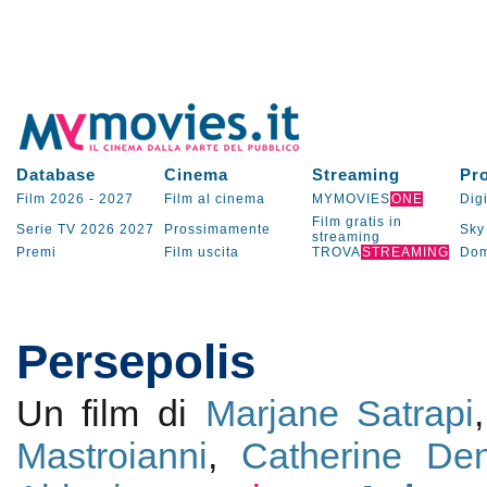
Database
Cinema
Streaming
Pr
Film 2026
-
2027
Film al cinema
MYMOVIES
ONE
Digi
Film gratis in
Serie TV
2026
2027
Prossimamente
Sky
streaming
Premi
Film uscita
TROVA
STREAMING
Dom
Persepolis
Un film di
Marjane Satrapi
Mastroianni
,
Catherine De