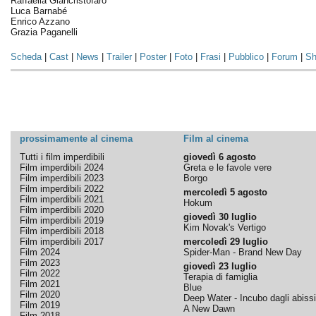
Raffaella Giancristofaro
Luca Barnabé
Enrico Azzano
Grazia Paganelli
Scheda
|
Cast
|
News
|
Trailer
|
Poster
|
Foto
|
Frasi
|
Pubblico
|
Forum
|
Sh
prossimamente al cinema
Film al cinema
Tutti i film imperdibili
giovedì 6 agosto
Film imperdibili 2024
Greta e le favole vere
Film imperdibili 2023
Borgo
Film imperdibili 2022
mercoledì 5 agosto
Film imperdibili 2021
Hokum
Film imperdibili 2020
giovedì 30 luglio
Film imperdibili 2019
Kim Novak's Vertigo
Film imperdibili 2018
Film imperdibili 2017
mercoledì 29 luglio
Film 2024
Spider-Man - Brand New Day
Film 2023
giovedì 23 luglio
Film 2022
Terapia di famiglia
Film 2021
Blue
Film 2020
Deep Water - Incubo dagli abissi
Film 2019
A New Dawn
Film 2018