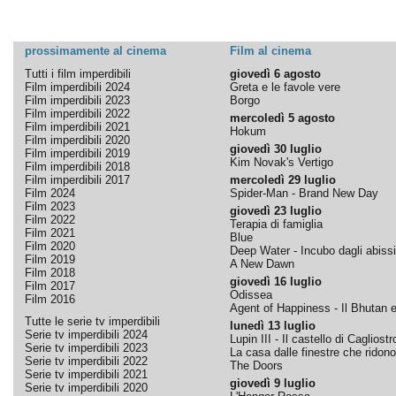
prossimamente al cinema
Film al cinema
Tutti i film imperdibili
giovedì 6 agosto
Film imperdibili 2024
Greta e le favole vere
Film imperdibili 2023
Borgo
Film imperdibili 2022
mercoledì 5 agosto
Film imperdibili 2021
Hokum
Film imperdibili 2020
giovedì 30 luglio
Film imperdibili 2019
Kim Novak's Vertigo
Film imperdibili 2018
Film imperdibili 2017
mercoledì 29 luglio
Film 2024
Spider-Man - Brand New Day
Film 2023
giovedì 23 luglio
Film 2022
Terapia di famiglia
Film 2021
Blue
Film 2020
Deep Water - Incubo dagli abissi
Film 2019
A New Dawn
Film 2018
giovedì 16 luglio
Film 2017
Odissea
Film 2016
Agent of Happiness - Il Bhutan e 
Tutte le serie tv imperdibili
lunedì 13 luglio
Serie tv imperdibili 2024
Lupin III - Il castello di Cagliostr
Serie tv imperdibili 2023
La casa dalle finestre che ridono
Serie tv imperdibili 2022
The Doors
Serie tv imperdibili 2021
giovedì 9 luglio
Serie tv imperdibili 2020