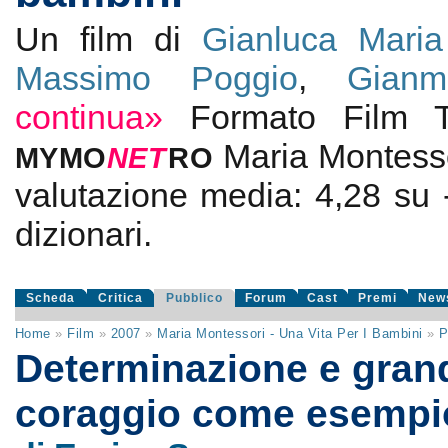
Un film di
Gianluca Maria 
Massimo Poggio
,
Gianm
continua»
Formato Film
Maria Montesso
MYMO
NE
T
RO
valutazione media:
4,28
su
dizionari.
Scheda
Critica
Pubblico
Forum
Cast
Premi
New
Home
»
Film
»
2007
»
Maria Montessori - Una Vita Per I Bambini
»
P
Determinazione e gran
coraggio come esempi