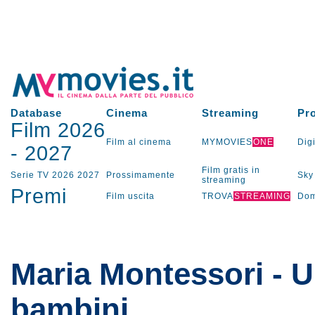
Database
Cinema
Streaming
Pr
Film 2026
Film al cinema
MYMOVIES
ONE
Digi
-
2027
Film gratis in
Serie TV
2026
2027
Prossimamente
Sky
streaming
Premi
Film uscita
TROVA
STREAMING
Dom
Maria Montessori - Un
bambini