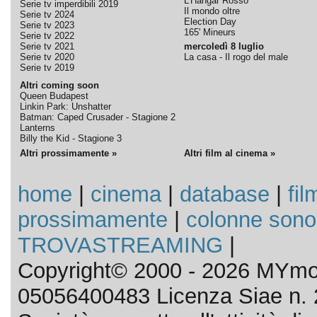
L'Hangar Rosso
Serie tv imperdibili 2019
Il mondo oltre
Serie tv 2024
Election Day
Serie tv 2023
165' Mineurs
Serie tv 2022
Serie tv 2021
mercoledì 8 luglio
Serie tv 2020
La casa - Il rogo del male
Serie tv 2019
Altri coming soon
Queen Budapest
Linkin Park: Unshatter
Batman: Caped Crusader - Stagione 2
Lanterns
Billy the Kid - Stagione 3
Altri prossimamente »
Altri film al cinema »
home
|
cinema
|
database
|
fil
prossimamente
|
colonne sono
TROVASTREAMING
|
Copyright© 2000 - 2026 MYmov
05056400483 Licenza Siae n. 