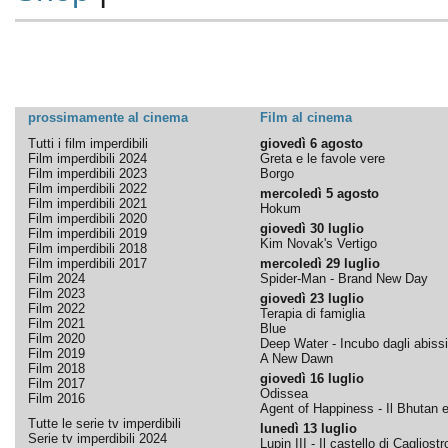
prossimamente al cinema
Film al cinema
Tutti i film imperdibili
giovedì 6 agosto
Film imperdibili 2024
Greta e le favole vere
Film imperdibili 2023
Borgo
Film imperdibili 2022
mercoledì 5 agosto
Film imperdibili 2021
Hokum
Film imperdibili 2020
giovedì 30 luglio
Film imperdibili 2019
Kim Novak's Vertigo
Film imperdibili 2018
Film imperdibili 2017
mercoledì 29 luglio
Film 2024
Spider-Man - Brand New Day
Film 2023
giovedì 23 luglio
Film 2022
Terapia di famiglia
Film 2021
Blue
Film 2020
Deep Water - Incubo dagli abissi
Film 2019
A New Dawn
Film 2018
giovedì 16 luglio
Film 2017
Odissea
Film 2016
Agent of Happiness - Il Bhutan e 
Tutte le serie tv imperdibili
lunedì 13 luglio
Serie tv imperdibili 2024
Lupin III - Il castello di Cagliostr