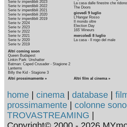
Serie tv imperdibili 2023
La casa dalle finestre che ridono
Serie tv imperdibili 2022
The Doors
Serie tv imperdibili 2021
giovedì 9 luglio
Serie tv imperdibili 2020
L'Hangar Rosso
Serie tv imperdibili 2019
Il mondo oltre
Serie tv 2024
Election Day
Serie tv 2023
165' Mineurs
Serie tv 2022
Serie tv 2021
mercoledì 8 luglio
Serie tv 2020
La casa - Il rogo del male
Serie tv 2019
Altri coming soon
Queen Budapest
Linkin Park: Unshatter
Batman: Caped Crusader - Stagione 2
Lanterns
Billy the Kid - Stagione 3
Altri prossimamente »
Altri film al cinema »
home
|
cinema
|
database
|
fil
prossimamente
|
colonne sono
TROVASTREAMING
|
Copyright© 2000 - 2026 MYmov