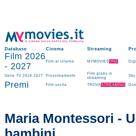
Database
Cinema
Streaming
Pr
Film 2026
Film al cinema
MYMOVIES
ONE
Digi
-
2027
Film gratis in
Serie TV
2026
2027
Prossimamente
Sky
streaming
Premi
Film uscita
TROVA
STREAMING
Dom
Maria Montessori - Un
bambini