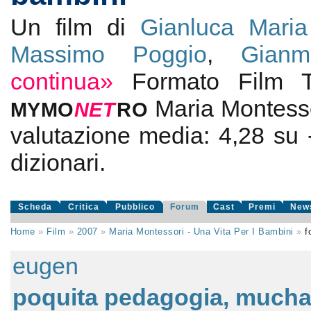
Un film di
Gianluca Maria 
Massimo Poggio
,
Gianm
continua»
Formato Film
Maria Montesso
MYMO
NE
T
RO
valutazione media:
4,28
su
dizionari.
Scheda
Critica
Pubblico
Forum
Cast
Premi
New
Home
»
Film
»
2007
»
Maria Montessori - Una Vita Per I Bambini
»
f
eugen
poquita pedagogia, mucha