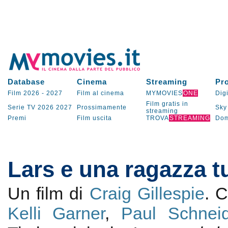
Database
Cinema
Streaming
Pr
Film 2026
-
2027
Film al cinema
MYMOVIES
ONE
Digi
Film gratis in
Serie TV
2026
2027
Prossimamente
Sky
streaming
Premi
Film uscita
TROVA
STREAMING
Dom
Lars e una ragazza t
Un film di
Craig Gillespie
. 
Kelli Garner
,
Paul Schneid