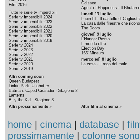
Odissea
Film 2016
Agent of Happiness - Il Bhutan e 
Tutte le serie tv imperdibili
lunedì 13 luglio
Serie tv imperdibili 2024
Lupin III - Il castello di Cagliostr
Serie tv imperdibili 2023
La casa dalle finestre che ridono
Serie tv imperdibili 2022
The Doors
Serie tv imperdibili 2021
giovedì 9 luglio
Serie tv imperdibili 2020
L'Hangar Rosso
Serie tv imperdibili 2019
Il mondo oltre
Serie tv 2024
Election Day
Serie tv 2023
165' Mineurs
Serie tv 2022
Serie tv 2021
mercoledì 8 luglio
Serie tv 2020
La casa - Il rogo del male
Serie tv 2019
Altri coming soon
Queen Budapest
Linkin Park: Unshatter
Batman: Caped Crusader - Stagione 2
Lanterns
Billy the Kid - Stagione 3
Altri prossimamente »
Altri film al cinema »
home
|
cinema
|
database
|
fil
prossimamente
|
colonne sono