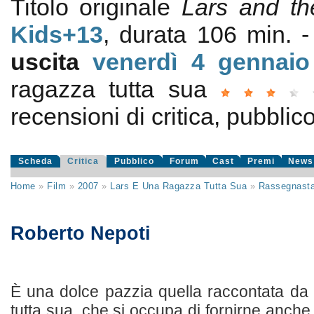
Titolo originale
Lars and th
Kids+13
, durata 106 min.
uscita
venerdì 4
gennaio
ragazza tutta sua
recensioni di critica, pubblico
Scheda
Critica
Pubblico
Forum
Cast
Premi
News
Home
»
Film
»
2007
»
Lars E Una Ragazza Tutta Sua
»
Rassegnast
Roberto Nepoti
È una dolce pazzia quella raccontata da
tutta sua, che si occupa di fornirne anche 