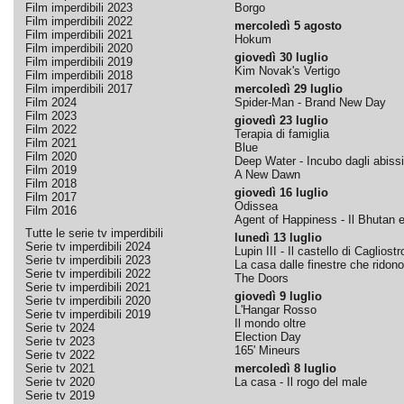
Film imperdibili 2023
Borgo
Film imperdibili 2022
mercoledì 5 agosto
Film imperdibili 2021
Hokum
Film imperdibili 2020
giovedì 30 luglio
Film imperdibili 2019
Kim Novak's Vertigo
Film imperdibili 2018
Film imperdibili 2017
mercoledì 29 luglio
Film 2024
Spider-Man - Brand New Day
Film 2023
giovedì 23 luglio
Film 2022
Terapia di famiglia
Film 2021
Blue
Film 2020
Deep Water - Incubo dagli abissi
Film 2019
A New Dawn
Film 2018
giovedì 16 luglio
Film 2017
Odissea
Film 2016
Agent of Happiness - Il Bhutan e 
Tutte le serie tv imperdibili
lunedì 13 luglio
Serie tv imperdibili 2024
Lupin III - Il castello di Cagliostr
Serie tv imperdibili 2023
La casa dalle finestre che ridono
Serie tv imperdibili 2022
The Doors
Serie tv imperdibili 2021
giovedì 9 luglio
Serie tv imperdibili 2020
L'Hangar Rosso
Serie tv imperdibili 2019
Il mondo oltre
Serie tv 2024
Election Day
Serie tv 2023
165' Mineurs
Serie tv 2022
Serie tv 2021
mercoledì 8 luglio
Serie tv 2020
La casa - Il rogo del male
Serie tv 2019