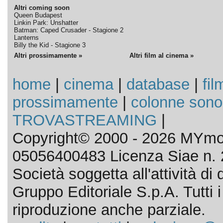
Altri coming soon
Queen Budapest
Linkin Park: Unshatter
Batman: Caped Crusader - Stagione 2
Lanterns
Billy the Kid - Stagione 3
Altri prossimamente »
Altri film al cinema »
home
|
cinema
|
database
|
fil
prossimamente
|
colonne sono
TROVASTREAMING
|
Copyright© 2000 - 2026 MYmov
05056400483 Licenza Siae n. 
Società soggetta all'attività d
Gruppo Editoriale S.p.A. Tutti i d
riproduzione anche parziale.