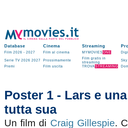
Database
Cinema
Streaming
Pr
Film 2026
-
2027
Film al cinema
MYMOVIES
ONE
Digi
Film gratis in
Serie TV
2026
2027
Prossimamente
Sky
streaming
Premi
Film uscita
TROVA
STREAMING
Dom
Poster 1 - Lars e un
tutta sua
Un film di
Craig Gillespie
. 