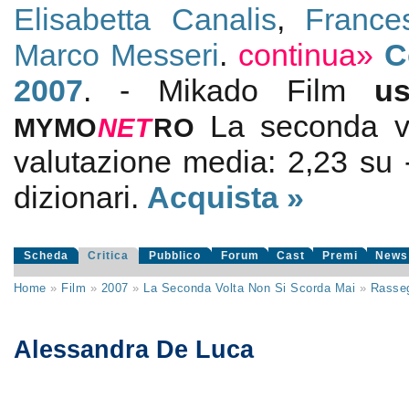
Elisabetta Canalis
,
France
Marco Messeri
.
continua»
C
2007
. - Mikado Film
u
La seconda v
MYMO
NE
T
RO
valutazione media:
2,23
su
dizionari.
Acquista »
Scheda
Critica
Pubblico
Forum
Cast
Premi
News
Home
»
Film
»
2007
»
La Seconda Volta Non Si Scorda Mai
»
Rasse
Alessandra De Luca