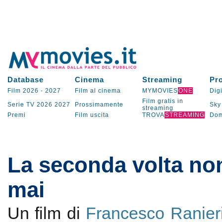
Database
Cinema
Streaming
Pr
Film 2026
-
2027
Film al cinema
MYMOVIES
ONE
Digi
Film gratis in
Serie TV
2026
2027
Prossimamente
Sky
streaming
Premi
Film uscita
TROVA
STREAMING
Dom
La seconda volta no
mai
Un film di
Francesco Ranieri