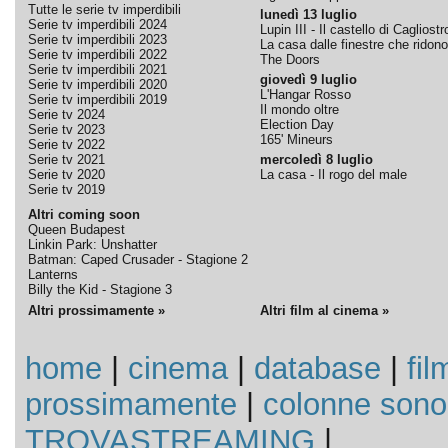
Tutte le serie tv imperdibili
lunedì 13 luglio
Serie tv imperdibili 2024
Lupin III - Il castello di Cagliostr
Serie tv imperdibili 2023
La casa dalle finestre che ridono
Serie tv imperdibili 2022
The Doors
Serie tv imperdibili 2021
giovedì 9 luglio
Serie tv imperdibili 2020
L'Hangar Rosso
Serie tv imperdibili 2019
Il mondo oltre
Serie tv 2024
Election Day
Serie tv 2023
165' Mineurs
Serie tv 2022
Serie tv 2021
mercoledì 8 luglio
Serie tv 2020
La casa - Il rogo del male
Serie tv 2019
Altri coming soon
Queen Budapest
Linkin Park: Unshatter
Batman: Caped Crusader - Stagione 2
Lanterns
Billy the Kid - Stagione 3
Altri prossimamente »
Altri film al cinema »
home
|
cinema
|
database
|
fil
prossimamente
|
colonne sono
TROVASTREAMING
|