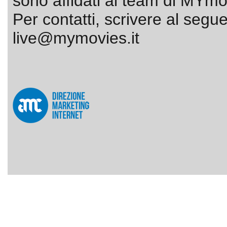
sono affidati al team di MYmov
Per contatti, scrivere al segue
live@mymovies.it