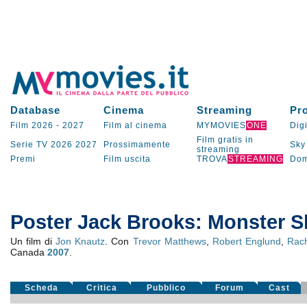
Database
Cinema
Streaming
Pr
Film 2026
-
2027
Film al cinema
MYMOVIES
ONE
Digi
Film gratis in
Serie TV
2026
2027
Prossimamente
Sky
streaming
Premi
Film uscita
TROVA
STREAMING
Dom
Poster Jack Brooks: Monster S
Un film di
Jon Knautz
. Con
Trevor Matthews
,
Robert Englund
,
Rach
Canada
2007
.
Scheda
Critica
Pubblico
Forum
Cast