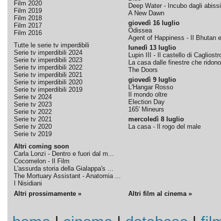
Film 2020
Deep Water - Incubo dagli abissi
Film 2019
A New Dawn
Film 2018
giovedì 16 luglio
Film 2017
Odissea
Film 2016
Agent of Happiness - Il Bhutan e 
Tutte le serie tv imperdibili
lunedì 13 luglio
Serie tv imperdibili 2024
Lupin III - Il castello di Cagliostr
Serie tv imperdibili 2023
La casa dalle finestre che ridono
Serie tv imperdibili 2022
The Doors
Serie tv imperdibili 2021
giovedì 9 luglio
Serie tv imperdibili 2020
L'Hangar Rosso
Serie tv imperdibili 2019
Il mondo oltre
Serie tv 2024
Election Day
Serie tv 2023
165' Mineurs
Serie tv 2022
Serie tv 2021
mercoledì 8 luglio
Serie tv 2020
La casa - Il rogo del male
Serie tv 2019
Altri coming soon
Carla Lonzi - Dentro e fuori dal m...
Cocomelon - Il Film
L'assurda storia della Gialappa's ...
The Mortuary Assistant - Anatomia ...
I Nisidiani
Altri prossimamente »
Altri film al cinema »