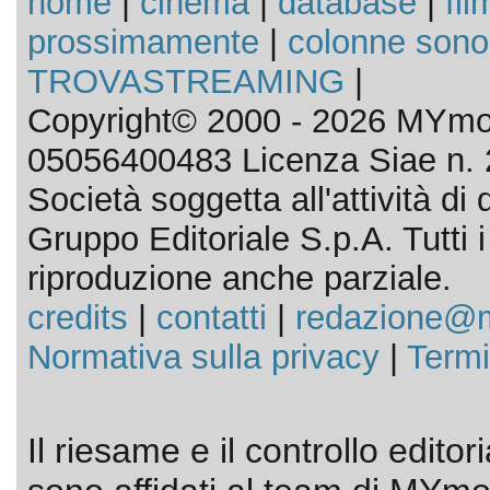
home
|
cinema
|
database
|
fil
prossimamente
|
colonne sono
TROVASTREAMING
|
Copyright© 2000 - 2026 MYmov
05056400483 Licenza Siae n. 
Società soggetta all'attività d
Gruppo Editoriale S.p.A. Tutti i d
riproduzione anche parziale.
credits
|
contatti
|
redazione@m
Normativa sulla privacy
|
Termi
Il riesame e il controllo editor