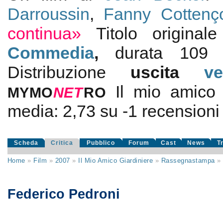
Darroussin
,
Fanny Cottenç
continua»
Titolo origina
Commedia
,
durata 109
Distribuzione
uscita
v
Il mio amico 
MYMO
NE
T
RO
media:
2,73
su
-1
recensioni d
Scheda
Critica
Pubblico
Forum
Cast
News
T
Home
»
Film
»
2007
»
Il Mio Amico Giardiniere
»
Rassegnastampa
Federico Pedroni