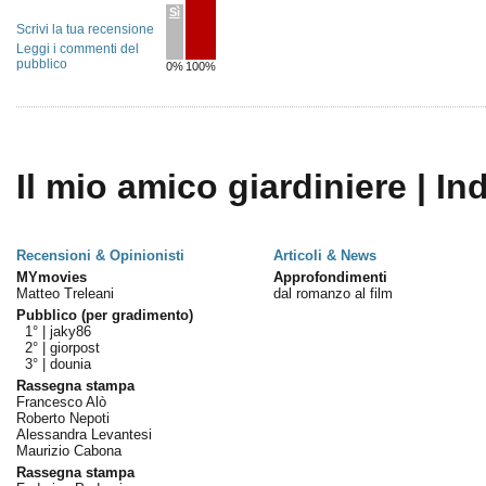
Sì
Scrivi la tua recensione
Leggi i commenti del
pubblico
0%
100%
Il mio amico giardiniere | In
Recensioni & Opinionisti
Articoli & News
MYmovies
Approfondimenti
Matteo Treleani
dal romanzo al film
Pubblico (per gradimento)
1° |
jaky86
2° |
giorpost
3° |
dounia
Rassegna stampa
Francesco Alò
Roberto Nepoti
Alessandra Levantesi
Maurizio Cabona
Rassegna stampa