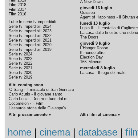
Film 2019
A New Dawn
Film 2018
giovedì 16 luglio
Film 2017
Odissea
Film 2016
Agent of Happiness - Il Bhutan e 
Tutte le serie tv imperdibili
lunedì 13 luglio
Serie tv imperdibili 2024
Lupin III - Il castello di Cagliostr
Serie tv imperdibili 2023
La casa dalle finestre che ridono
Serie tv imperdibili 2022
The Doors
Serie tv imperdibili 2021
giovedì 9 luglio
Serie tv imperdibili 2020
L'Hangar Rosso
Serie tv imperdibili 2019
Il mondo oltre
Serie tv 2024
Election Day
Serie tv 2023
165' Mineurs
Serie tv 2022
Serie tv 2021
mercoledì 8 luglio
Serie tv 2020
La casa - Il rogo del male
Serie tv 2019
Altri coming soon
'O Sang - Il miracolo di San Gennaro
Carlo Acutis - Il giovane santo
Carla Lonzi - Dentro e fuori dal m...
Cocomelon - Il Film
L'assurda storia della Gialappa's ...
Altri prossimamente »
Altri film al cinema »
home
|
cinema
|
database
|
fil