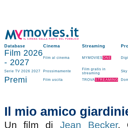
Database
Cinema
Streaming
Pr
Film 2026
Film al cinema
MYMOVIES
ONE
Digi
-
2027
Film gratis in
Serie TV
2026
2027
Prossimamente
Sky
streaming
Premi
Film uscita
TROVA
STREAMING
Dom
Il mio amico giardini
Un film di
Jean Becker
.