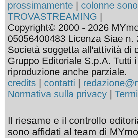
prossimamente
|
colonne sono
TROVASTREAMING
|
Copyright© 2000 - 2026 MYmov
05056400483 Licenza Siae n. 
Società soggetta all'attività d
Gruppo Editoriale S.p.A. Tutti i d
riproduzione anche parziale.
credits
|
contatti
|
redazione@m
Normativa sulla privacy
|
Termi
Il riesame e il controllo editor
sono affidati al team di MYmov