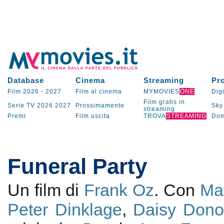
Database
Cinema
Streaming
Pr
Film 2026
-
2027
Film al cinema
MYMOVIES
ONE
Digi
Film gratis in
Serie TV
2026
2027
Prossimamente
Sky
streaming
Premi
Film uscita
TROVA
STREAMING
Dom
Funeral Party
Un film di
Frank Oz
. Con
Ma
Peter Dinklage
,
Daisy Don