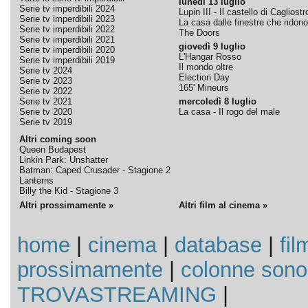
lunedì 13 luglio
Serie tv imperdibili 2024
Lupin III - Il castello di Cagliostr
Serie tv imperdibili 2023
La casa dalle finestre che ridono
Serie tv imperdibili 2022
The Doors
Serie tv imperdibili 2021
giovedì 9 luglio
Serie tv imperdibili 2020
L'Hangar Rosso
Serie tv imperdibili 2019
Il mondo oltre
Serie tv 2024
Election Day
Serie tv 2023
165' Mineurs
Serie tv 2022
Serie tv 2021
mercoledì 8 luglio
Serie tv 2020
La casa - Il rogo del male
Serie tv 2019
Altri coming soon
Queen Budapest
Linkin Park: Unshatter
Batman: Caped Crusader - Stagione 2
Lanterns
Billy the Kid - Stagione 3
Altri prossimamente »
Altri film al cinema »
home
|
cinema
|
database
|
fil
prossimamente
|
colonne sono
TROVASTREAMING
|