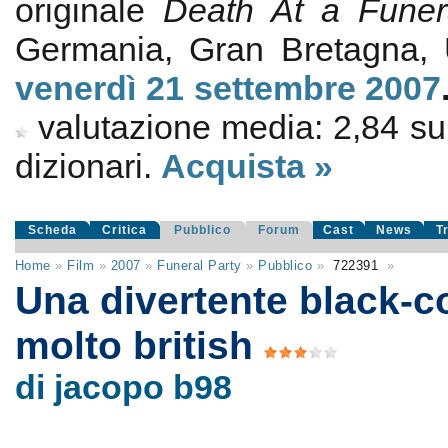
originale
Death At a Funer
Germania, Gran Bretagna
venerdì 21
settembre 2007
valutazione media:
2,84
s
dizionari.
Acquista »
Scheda
Critica
Pubblico
Forum
Cast
News
T
Home
»
Film
»
2007
»
Funeral Party
»
Pubblico
»
722391
»
Una divertente black-
molto british
di jacopo b98