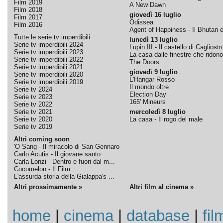
Film 2019
A New Dawn
Film 2018
giovedì 16 luglio
Film 2017
Odissea
Film 2016
Agent of Happiness - Il Bhutan e 
Tutte le serie tv imperdibili
lunedì 13 luglio
Serie tv imperdibili 2024
Lupin III - Il castello di Cagliostr
Serie tv imperdibili 2023
La casa dalle finestre che ridono
Serie tv imperdibili 2022
The Doors
Serie tv imperdibili 2021
giovedì 9 luglio
Serie tv imperdibili 2020
L'Hangar Rosso
Serie tv imperdibili 2019
Il mondo oltre
Serie tv 2024
Election Day
Serie tv 2023
165' Mineurs
Serie tv 2022
Serie tv 2021
mercoledì 8 luglio
Serie tv 2020
La casa - Il rogo del male
Serie tv 2019
Altri coming soon
'O Sang - Il miracolo di San Gennaro
Carlo Acutis - Il giovane santo
Carla Lonzi - Dentro e fuori dal m...
Cocomelon - Il Film
L'assurda storia della Gialappa's ...
Altri prossimamente »
Altri film al cinema »
home
|
cinema
|
database
|
fil