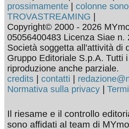
prossimamente
|
colonne sono
TROVASTREAMING
|
Copyright© 2000 - 2026 MYmov
05056400483 Licenza Siae n. 
Società soggetta all'attività d
Gruppo Editoriale S.p.A. Tutti i d
riproduzione anche parziale.
credits
|
contatti
|
redazione@m
Normativa sulla privacy
|
Termi
Il riesame e il controllo editor
sono affidati al team di MYmov