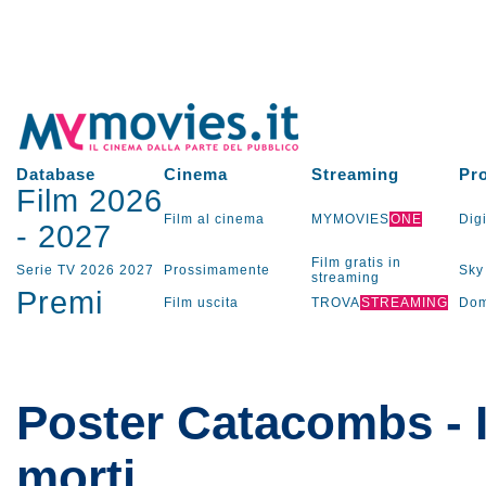
Database
Cinema
Streaming
Pr
Film 2026
Film al cinema
MYMOVIES
ONE
Digi
-
2027
Film gratis in
Serie TV
2026
2027
Prossimamente
Sky
streaming
Premi
Film uscita
TROVA
STREAMING
Dom
Poster Catacombs - 
morti