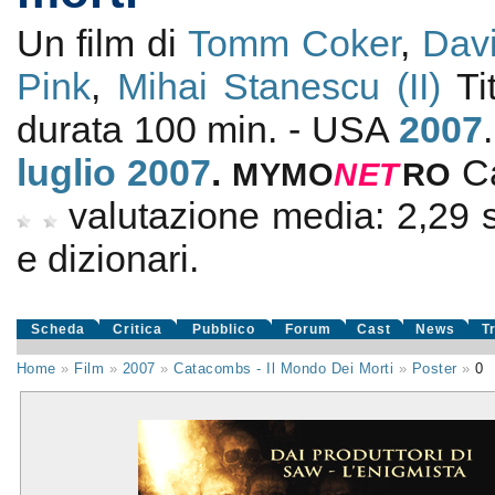
Un film di
Tomm Coker
,
Davi
Pink
,
Mihai Stanescu (II)
Tit
durata 100 min. - USA
2007
luglio 2007
.
C
MYMO
NE
T
RO
valutazione media:
2,29
e dizionari.
Scheda
Critica
Pubblico
Forum
Cast
News
T
Home
»
Film
»
2007
»
Catacombs - Il Mondo Dei Morti
»
Poster
»
0