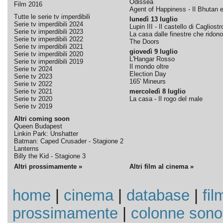
Odissea
Film 2016
Agent of Happiness - Il Bhutan e 
Tutte le serie tv imperdibili
lunedì 13 luglio
Serie tv imperdibili 2024
Lupin III - Il castello di Cagliostr
Serie tv imperdibili 2023
La casa dalle finestre che ridono
Serie tv imperdibili 2022
The Doors
Serie tv imperdibili 2021
giovedì 9 luglio
Serie tv imperdibili 2020
L'Hangar Rosso
Serie tv imperdibili 2019
Il mondo oltre
Serie tv 2024
Election Day
Serie tv 2023
165' Mineurs
Serie tv 2022
Serie tv 2021
mercoledì 8 luglio
Serie tv 2020
La casa - Il rogo del male
Serie tv 2019
Altri coming soon
Queen Budapest
Linkin Park: Unshatter
Batman: Caped Crusader - Stagione 2
Lanterns
Billy the Kid - Stagione 3
Altri prossimamente »
Altri film al cinema »
home
|
cinema
|
database
|
fil
prossimamente
|
colonne sono