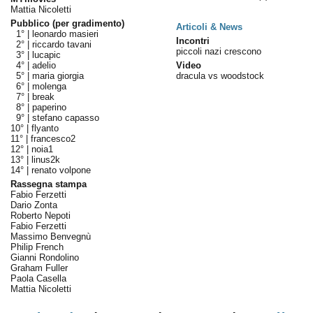
Mattia Nicoletti
Pubblico (per gradimento)
Articoli & News
1° |
leonardo masieri
Incontri
2° |
riccardo tavani
piccoli nazi crescono
3° |
lucapic
4° |
adelio
Video
5° |
maria giorgia
dracula vs woodstock
6° |
molenga
7° |
break
8° |
paperino
9° |
stefano capasso
10° |
flyanto
11° |
francesco2
12° |
noia1
13° |
linus2k
14° |
renato volpone
Rassegna stampa
Fabio Ferzetti
Dario Zonta
Roberto Nepoti
Fabio Ferzetti
Massimo Benvegnù
Philip French
Gianni Rondolino
Graham Fuller
Paola Casella
Mattia Nicoletti