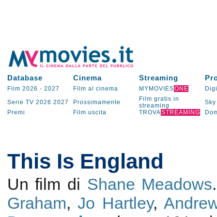
Database
Cinema
Streaming
Pr
Film 2026
-
2027
Film al cinema
MYMOVIES
ONE
Digi
Film gratis in
Serie TV
2026
2027
Prossimamente
Sky
streaming
Premi
Film uscita
TROVA
STREAMING
Dom
This Is England
Un film di
Shane Meadows
Graham
,
Jo Hartley
,
Andre