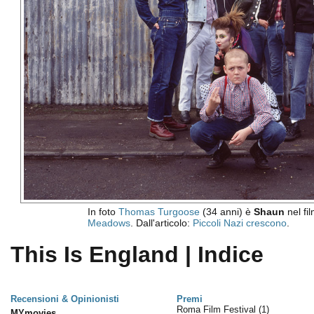
In foto
Thomas Turgoose
(34 anni) è
Shaun
nel fi
Meadows
. Dall'articolo:
Piccoli Nazi crescono
.
This Is England | Indice
Recensioni & Opinionisti
Premi
Roma Film Festival
(1)
MYmovies