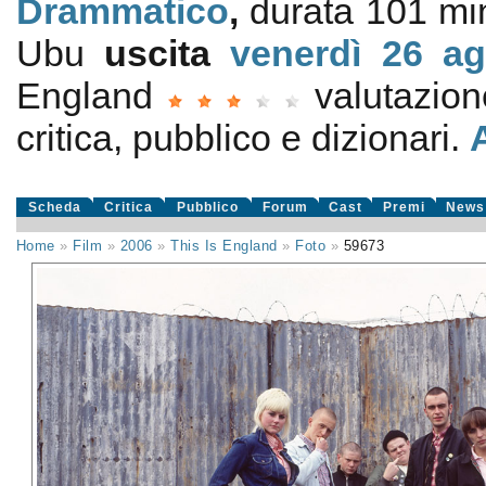
Drammatico
,
durata 101 mi
Ubu
uscita
venerdì 26
ag
England
valutazio
critica, pubblico e dizionari.
Scheda
Critica
Pubblico
Forum
Cast
Premi
News
Home
»
Film
»
2006
»
This Is England
»
Foto
»
59673