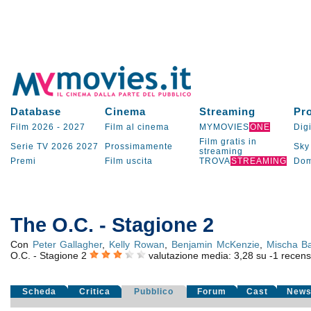
Database
Cinema
Streaming
Pr
Film 2026
-
2027
Film al cinema
MYMOVIES
ONE
Digi
Film gratis in
Serie TV
2026
2027
Prossimamente
Sky
streaming
Premi
Film uscita
TROVA
STREAMING
Dom
The O.C. - Stagione 2
Con
Peter Gallagher
,
Kelly Rowan
,
Benjamin McKenzie
,
Mischa Ba
O.C. - Stagione 2
valutazione media:
3,28
su
-1
recensio
Scheda
Critica
Pubblico
Forum
Cast
New