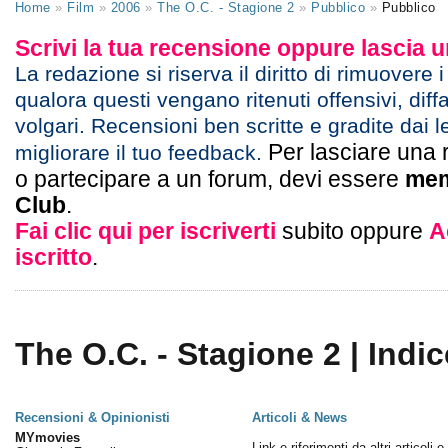
Home
»
Film
»
2006
»
The O.C. - Stagione 2
»
Pubblico
»
Pubblico
Scrivi la tua recensione oppure lascia
La redazione si riserva il diritto di rimuovere 
qualora questi vengano ritenuti offensivi, diff
volgari. Recensioni ben scritte e gradite dai l
Per lasciare una 
migliorare il tuo feedback.
o partecipare a un forum, devi essere
mem
Club
.
Fai clic qui per iscriverti
subito oppure
A
iscritto
.
The O.C. - Stagione 2 | Indic
Recensioni & Opinionisti
Articoli & News
MYmovies
Link e riferimenti da altri articoli 