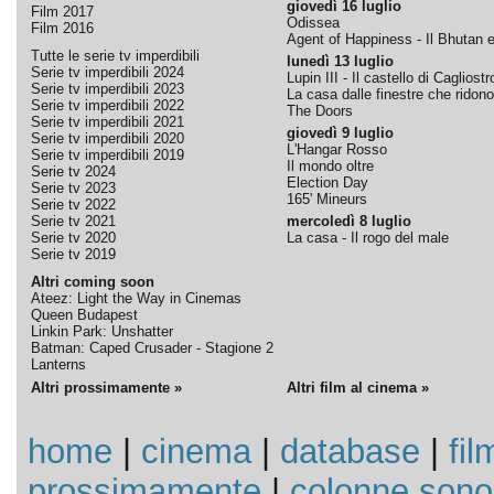
giovedì 16 luglio
Film 2017
Odissea
Film 2016
Agent of Happiness - Il Bhutan e 
Tutte le serie tv imperdibili
lunedì 13 luglio
Serie tv imperdibili 2024
Lupin III - Il castello di Cagliostr
Serie tv imperdibili 2023
La casa dalle finestre che ridono
Serie tv imperdibili 2022
The Doors
Serie tv imperdibili 2021
giovedì 9 luglio
Serie tv imperdibili 2020
L'Hangar Rosso
Serie tv imperdibili 2019
Il mondo oltre
Serie tv 2024
Election Day
Serie tv 2023
165' Mineurs
Serie tv 2022
Serie tv 2021
mercoledì 8 luglio
Serie tv 2020
La casa - Il rogo del male
Serie tv 2019
Altri coming soon
Ateez: Light the Way in Cinemas
Queen Budapest
Linkin Park: Unshatter
Batman: Caped Crusader - Stagione 2
Lanterns
Altri prossimamente »
Altri film al cinema »
home
|
cinema
|
database
|
fil
prossimamente
|
colonne sono