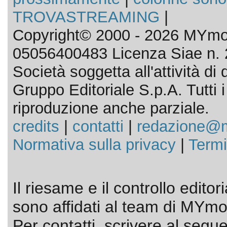
TROVASTREAMING
|
Copyright© 2000 - 2026 MYmov
05056400483 Licenza Siae n. 
Società soggetta all'attività d
Gruppo Editoriale S.p.A. Tutti i d
riproduzione anche parziale.
credits
|
contatti
|
redazione@m
Normativa sulla privacy
|
Termi
Il riesame e il controllo editor
sono affidati al team di MYmov
Per contatti, scrivere al segue