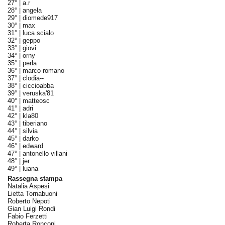
27° |
a.r
28° |
angela
29° |
diomede917
30° |
max
31° |
luca scialo
32° |
geppo
33° |
giovi
34° |
orny
35° |
perla
36° |
marco romano
37° |
clodia--
38° |
ciccioabba
39° |
veruska'81
40° |
matteosc
41° |
adri
42° |
kla80
43° |
tiberiano
44° |
silvia
45° |
darko
46° |
edward
47° |
antonello villani
48° |
jer
49° |
luana
Rassegna stampa
Natalia Aspesi
Lietta Tornabuoni
Roberto Nepoti
Gian Luigi Rondi
Fabio Ferzetti
Roberta Ronconi