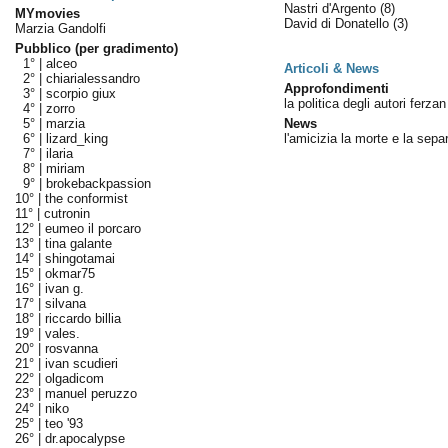
Nastri d'Argento
(8)
MYmovies
David di Donatello
(3)
Marzia Gandolfi
Pubblico (per gradimento)
1° |
alceo
Articoli & News
2° |
chiarialessandro
Approfondimenti
3° |
scorpio giux
la politica degli autori ferza
4° |
zorro
5° |
marzia
News
6° |
lizard_king
l'amicizia la morte e la sepa
7° |
ilaria
8° |
miriam
9° |
brokebackpassion
10° |
the conformist
11° |
cutronin
12° |
eumeo il porcaro
13° |
tina galante
14° |
shingotamai
15° |
okmar75
16° |
ivan g.
17° |
silvana
18° |
riccardo billia
19° |
vales.
20° |
rosvanna
21° |
ivan scudieri
22° |
olgadicom
23° |
manuel peruzzo
24° |
niko
25° |
teo '93
26° |
dr.apocalypse