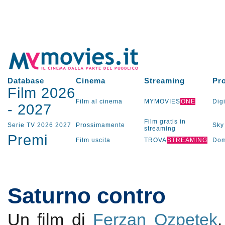
Database
Cinema
Streaming
Pr
Film 2026
Film al cinema
MYMOVIES
ONE
Digi
-
2027
Film gratis in
Serie TV
2026
2027
Prossimamente
Sky
streaming
Premi
Film uscita
TROVA
STREAMING
Dom
Saturno contro
Un film di
Ferzan Ozpetek