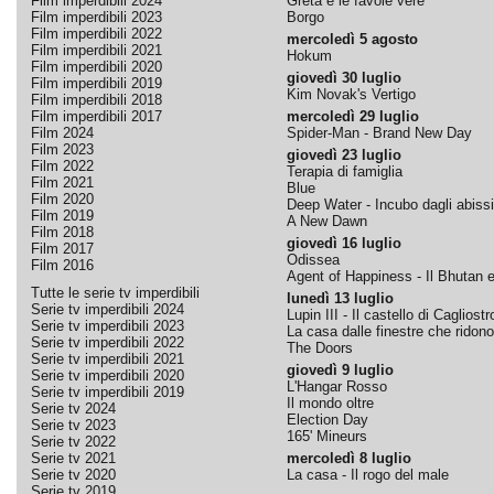
Film imperdibili 2024
Greta e le favole vere
Film imperdibili 2023
Borgo
Film imperdibili 2022
mercoledì 5 agosto
Film imperdibili 2021
Hokum
Film imperdibili 2020
giovedì 30 luglio
Film imperdibili 2019
Kim Novak's Vertigo
Film imperdibili 2018
Film imperdibili 2017
mercoledì 29 luglio
Film 2024
Spider-Man - Brand New Day
Film 2023
giovedì 23 luglio
Film 2022
Terapia di famiglia
Film 2021
Blue
Film 2020
Deep Water - Incubo dagli abissi
Film 2019
A New Dawn
Film 2018
giovedì 16 luglio
Film 2017
Odissea
Film 2016
Agent of Happiness - Il Bhutan e 
Tutte le serie tv imperdibili
lunedì 13 luglio
Serie tv imperdibili 2024
Lupin III - Il castello di Cagliostr
Serie tv imperdibili 2023
La casa dalle finestre che ridono
Serie tv imperdibili 2022
The Doors
Serie tv imperdibili 2021
giovedì 9 luglio
Serie tv imperdibili 2020
L'Hangar Rosso
Serie tv imperdibili 2019
Il mondo oltre
Serie tv 2024
Election Day
Serie tv 2023
165' Mineurs
Serie tv 2022
Serie tv 2021
mercoledì 8 luglio
Serie tv 2020
La casa - Il rogo del male
Serie tv 2019