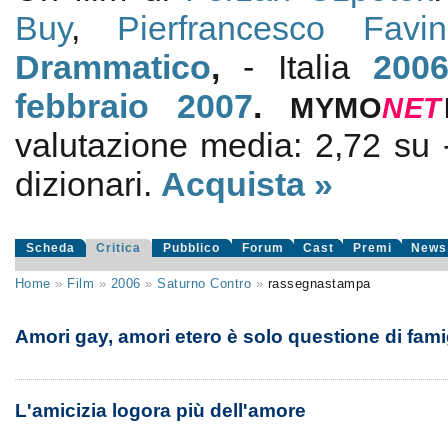
Buy
,
Pierfrancesco Favi
Drammatico
,
- Italia
200
febbraio 2007
.
MYMO
NE
T
valutazione media:
2,72
su
dizionari.
Acquista »
Scheda
Critica
Pubblico
Forum
Cast
Premi
News
Home
»
Film
»
2006
»
Saturno Contro
»
rassegnastampa
Amori gay, amori etero è solo questione di fami
L'amicizia logora più dell'amore