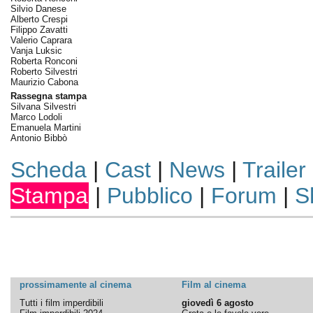
Silvio Danese
Alberto Crespi
Filippo Zavatti
Valerio Caprara
Vanja Luksic
Roberta Ronconi
Roberto Silvestri
Maurizio Cabona
Rassegna stampa
Silvana Silvestri
Marco Lodoli
Emanuela Martini
Antonio Bibbò
Scheda
|
Cast
|
News
|
Trailer
Stampa
|
Pubblico
|
Forum
|
S
prossimamente al cinema
Film al cinema
Tutti i film imperdibili
giovedì 6 agosto