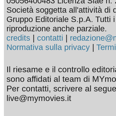
05056400483 Licenza Siae n. 
Società soggetta all'attività d
Gruppo Editoriale S.p.A. Tutti i d
riproduzione anche parziale.
credits
|
contatti
|
redazione@m
Normativa sulla privacy
|
Termi
Il riesame e il controllo editor
sono affidati al team di MYmov
Per contatti, scrivere al segue
live@mymovies.it