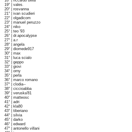
18° |
riccardo billia
19° |
vales.
20° |
rosvanna
21° |
ivan scudieri
22° |
olgadicom
23° |
manuel peruzzo
24° |
niko
25° |
teo '93
26° |
dr.apocalypse
27° |
a.r
28° |
angela
29° |
diomede917
30° |
max
31° |
luca scialo
32° |
geppo
33° |
giovi
34° |
orny
35° |
perla
36° |
marco romano
37° |
clodia--
38° |
ciccioabba
39° |
veruska'81
40° |
matteosc
41° |
adri
42° |
kla80
43° |
tiberiano
44° |
silvia
45° |
darko
46° |
edward
47° |
antonello villani