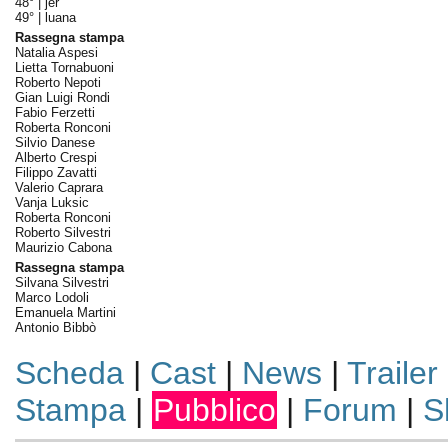
48° |
jer
49° |
luana
Rassegna stampa
Natalia Aspesi
Lietta Tornabuoni
Roberto Nepoti
Gian Luigi Rondi
Fabio Ferzetti
Roberta Ronconi
Silvio Danese
Alberto Crespi
Filippo Zavatti
Valerio Caprara
Vanja Luksic
Roberta Ronconi
Roberto Silvestri
Maurizio Cabona
Rassegna stampa
Silvana Silvestri
Marco Lodoli
Emanuela Martini
Antonio Bibbò
Scheda
|
Cast
|
News
|
Trailer
Stampa
|
Pubblico
|
Forum
|
S