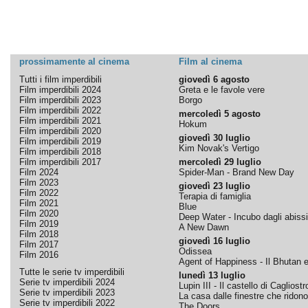
prossimamente al cinema
Film al cinema
Tutti i film imperdibili
giovedì 6 agosto
Film imperdibili 2024
Greta e le favole vere
Film imperdibili 2023
Borgo
Film imperdibili 2022
mercoledì 5 agosto
Film imperdibili 2021
Hokum
Film imperdibili 2020
giovedì 30 luglio
Film imperdibili 2019
Kim Novak's Vertigo
Film imperdibili 2018
Film imperdibili 2017
mercoledì 29 luglio
Film 2024
Spider-Man - Brand New Day
Film 2023
giovedì 23 luglio
Film 2022
Terapia di famiglia
Film 2021
Blue
Film 2020
Deep Water - Incubo dagli abissi
Film 2019
A New Dawn
Film 2018
giovedì 16 luglio
Film 2017
Odissea
Film 2016
Agent of Happiness - Il Bhutan e 
Tutte le serie tv imperdibili
lunedì 13 luglio
Serie tv imperdibili 2024
Lupin III - Il castello di Cagliostr
Serie tv imperdibili 2023
La casa dalle finestre che ridono
Serie tv imperdibili 2022
The Doors