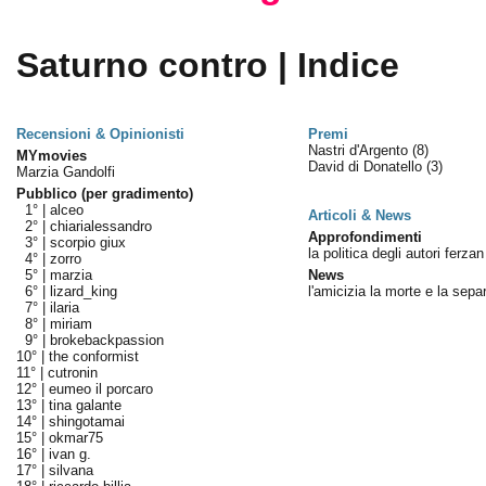
Saturno contro | Indice
Recensioni & Opinionisti
Premi
Nastri d'Argento
(8)
MYmovies
David di Donatello
(3)
Marzia Gandolfi
Pubblico (per gradimento)
1° |
alceo
Articoli & News
2° |
chiarialessandro
Approfondimenti
3° |
scorpio giux
la politica degli autori ferza
4° |
zorro
5° |
marzia
News
6° |
lizard_king
l'amicizia la morte e la sepa
7° |
ilaria
8° |
miriam
9° |
brokebackpassion
10° |
the conformist
11° |
cutronin
12° |
eumeo il porcaro
13° |
tina galante
14° |
shingotamai
15° |
okmar75
16° |
ivan g.
17° |
silvana