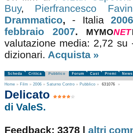
Buy
,
Pierfrancesco Favi
Drammatico
,
- Italia
200
febbraio 2007
.
MYMO
NE
T
valutazione media:
2,72
su
dizionari.
Acquista »
Scheda
Critica
Pubblico
Forum
Cast
Premi
News
Home
»
Film
»
2006
»
Saturno Contro
»
Pubblico
»
631076
»
Delicato
di ValeS.
Feedback: 3378 |
altri com