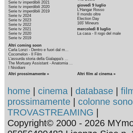
Serie tv imperdibili 2021
giovedì 9 luglio
Serie tv imperdibili 2020
L'Hangar Rosso
Serie tv imperdibili 2019
Il mondo oltre
Serie tv 2024
Election Day
Serie tv 2023
165' Mineurs
Serie tv 2022
Serie tv 2021
mercoledì 8 luglio
Serie tv 2020
La casa - Il rogo del male
Serie tv 2019
Altri coming soon
Carla Lonzi - Dentro e fuori dal m...
Cocomelon - Il Film
L'assurda storia della Gialappa's ...
The Mortuary Assistant - Anatomia ...
I Nisidiani
Altri prossimamente »
Altri film al cinema »
home
|
cinema
|
database
|
fil
prossimamente
|
colonne sono
TROVASTREAMING
|
Copyright© 2000 - 2026 MYmov