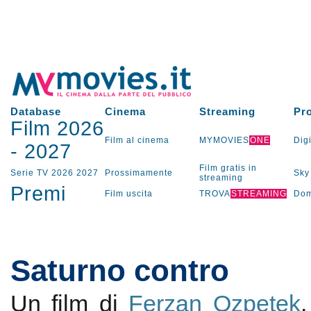
Database
Cinema
Streaming
Pr
Film 2026
Film al cinema
MYMOVIES
ONE
Digi
-
2027
Film gratis in
Serie TV
2026
2027
Prossimamente
Sky
streaming
Premi
Film uscita
TROVA
STREAMING
Dom
Saturno contro
Un film di
Ferzan Ozpetek