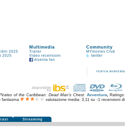
Multimedia
Community
ibili 2025
Trailer
MYmovies Club
li 2025
Video recensioni
twitter
diventa fan
ricerca avanzata
Pirates of the Caribbean: Dead Man's Chest
.
Avventura
,
Ratings:
re fantasma
valutazione media:
3,11
su
-1
recensioni di
rasi
Streaming