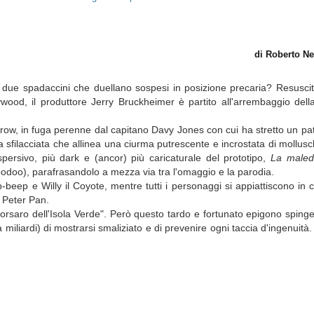
di Roberto N
i due spadaccini che duellano sospesi in posizione precaria? Resuscit
ywood, il produttore Jerry Bruckheimer è partito all'arrembaggio del
arrow, in fuga perenne dal capitano Davy Jones con cui ha stretto un patt
a sfilacciata che allinea una ciurma putrescente e incrostata di mollus
ispersivo, più dark e (ancor) più caricaturale del prototipo,
La maledi
 voodoo), parafrasandolo a mezza via tra l'omaggio e la parodia.
beep e Willy il Coyote, mentre tutti i personaggi si appiattiscono in c
 Peter Pan.
l "Corsaro dell'Isola Verde". Però questo tardo e fortunato epigono sping
liardi) di mostrarsi smaliziato e di prevenire ogni taccia d'ingenuità