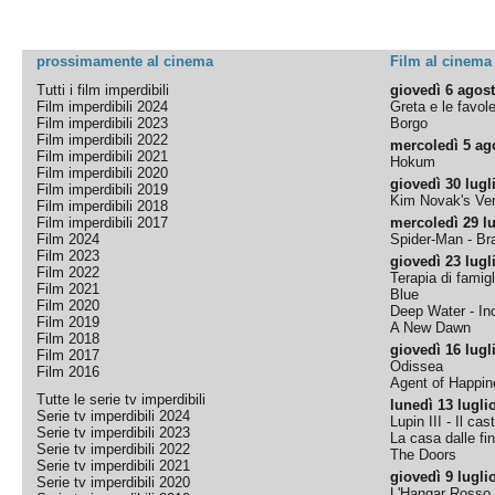
prossimamente al cinema
Film al cinema
Tutti i film imperdibili
giovedì 6 agos
Film imperdibili 2024
Greta e le favol
Film imperdibili 2023
Borgo
Film imperdibili 2022
mercoledì 5 ag
Film imperdibili 2021
Hokum
Film imperdibili 2020
giovedì 30 lugl
Film imperdibili 2019
Kim Novak's Ver
Film imperdibili 2018
Film imperdibili 2017
mercoledì 29 lu
Film 2024
Spider-Man - B
Film 2023
giovedì 23 lugl
Film 2022
Terapia di famigl
Film 2021
Blue
Film 2020
Deep Water - Inc
Film 2019
A New Dawn
Film 2018
giovedì 16 lugl
Film 2017
Odissea
Film 2016
Agent of Happine
Tutte le serie tv imperdibili
lunedì 13 lugli
Serie tv imperdibili 2024
Lupin III - Il cas
Serie tv imperdibili 2023
La casa dalle fi
Serie tv imperdibili 2022
The Doors
Serie tv imperdibili 2021
giovedì 9 lugli
Serie tv imperdibili 2020
L'Hangar Rosso