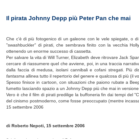
Il pirata Johnny Depp più Peter Pan che mai
Che c'è di più fotogenico di un galeone con le vele spiegate, o d
"swashbuckler" di pirati, che sembrava finito con la vecchia Holl
ottenendo un enorme successo di cassetta.
Per salvare la vita di Will Turner, Elizabeth deve ritrovare Jack Sp
cercare di riassumere quel che avviene, poi, in una traccia narrativ
dalla faccia di medusa, isolani cannibali e cofani stregati. Più d
fantasma
allinea tutto il repertorio del genere e qualcosa di più (il
Spesso finisce in cartoon, con situazioni che paiono rubate a Beep-
fumetto lasciando spazio a un Johnny Depp più che mai in versione
Vero è che il film di pirati predilige la buffoneria fin dai tempi de
del cinismo postmoderno, come fosse preoccupato (mentre incassa mi
15 settembre 2006
di Roberto Nepoti, 15 settembre 2006