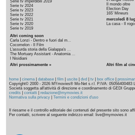
Serie tv imperdibili 2019
Il mondo oltre
Serie tv 2024
Election Day
Serie tv 2023
165' Mineurs
Serie tv 2022
Serie tv 2021
mercoledì 8 lug
Serie tv 2020
La casa - Il rog
Serie tv 2019
Altri coming soon
Carla Lonzi - Dentro e fuori dal m...
Cocomelon - Il Film
L'assurda storia della Gialappa's ...
The Mortuary Assistant - Anatomia ...
I Nisidiani
Altri prossimamente »
Altri film al ci
home
|
cinema
|
database
|
film
|
uscite
|
dvd
|
tv
|
box office
|
prossima
Copyright© 2000 - 2026 MYmovies® Mo-Net s.r.l. P.IVA: 05056400483 L
Società soggetta all'attività di direzione e coordinamento di GEDI Gruppo E
credits
|
contatti
|
redazione@mymovies.it
Normativa sulla privacy
|
Termini e condizioni d'uso
Il riesame e il controllo editoriale dei contenuti del presente sito sono a
Per contatti, scrivere al seguente indirizzo email: live@mymovies.it