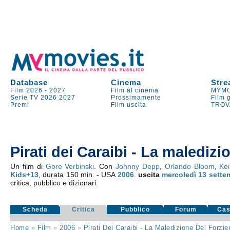
Database
Cinema
Stre
Film 2026
-
2027
Film al cinema
MYMO
Serie TV
2026
2027
Prossimamente
Film 
Premi
Film uscita
TROV
Pirati dei Caraibi - La maledizi
Un film di
Gore Verbinski
. Con
Johnny Depp
,
Orlando Bloom
,
Kei
Kids+13
, durata 150 min. - USA
2006
.
uscita
mercoledì 13
sette
critica, pubblico e dizionari.
Scheda
Critica
Pubblico
Forum
Cas
Home
»
Film
»
2006
»
Pirati Dei Caraibi - La Maledizione Del Forzi