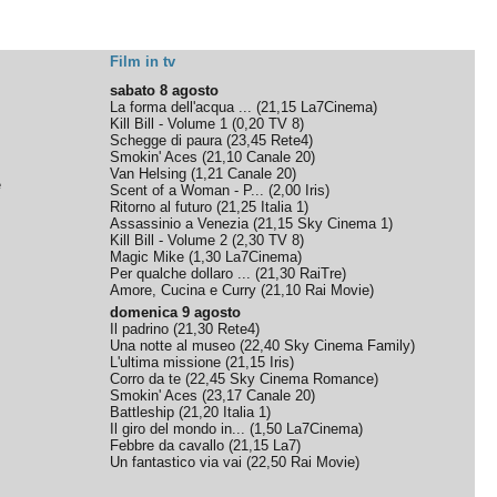
Film in tv
sabato 8 agosto
La forma dell'acqua ...
(
21,15
La7Cinema
)
Kill Bill - Volume 1
(
0,20
TV 8
)
Schegge di paura
(
23,45
Rete4
)
Smokin' Aces
(
21,10
Canale 20
)
Van Helsing
(
1,21
Canale 20
)
e
Scent of a Woman - P...
(
2,00
Iris
)
Ritorno al futuro
(
21,25
Italia 1
)
Assassinio a Venezia
(
21,15
Sky Cinema 1
)
Kill Bill - Volume 2
(
2,30
TV 8
)
Magic Mike
(
1,30
La7Cinema
)
Per qualche dollaro ...
(
21,30
RaiTre
)
Amore, Cucina e Curry
(
21,10
Rai Movie
)
domenica 9 agosto
Il padrino
(
21,30
Rete4
)
Una notte al museo
(
22,40
Sky Cinema Family
)
L'ultima missione
(
21,15
Iris
)
Corro da te
(
22,45
Sky Cinema Romance
)
Smokin' Aces
(
23,17
Canale 20
)
Battleship
(
21,20
Italia 1
)
Il giro del mondo in...
(
1,50
La7Cinema
)
Febbre da cavallo
(
21,15
La7
)
Un fantastico via vai
(
22,50
Rai Movie
)