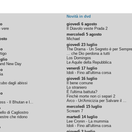
Novità in dvd
to
giovedì 6 agosto
e vere
Il Diavolo veste Prada 2
mercoledì 5 agosto
osto
Michael
giovedì 23 luglio
io
The Drama - Un Segreto è per Sempr
tigo
... che Dio perdona a tutti
Los Domingos
glio
Le Aquile della Repubblica
rand New Day
venerdì 17 luglio
io
Idoli - Fino all'ultima corsa
ia
giovedì 16 luglio
ubo dagli abissi
Il bene comune
Lo straniero
È l'ultima battuta?
io
Finchè morte non ci separi 2
Arco - Un'Amicizia per Salvare il ...
ss - Il Bhutan e l...
mercoledì 15 luglio
o
Scream 7
tello di Cagliostro
nestre che ridono
martedì 14 luglio
Lee Cronin - La mummia
Idoli - Fino all'ultima corsa
o
giovedì 2 luglio