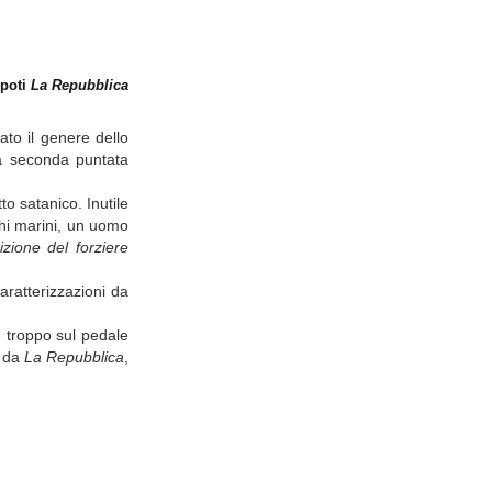
epoti
La Repubblica
ato il genere dello
la seconda puntata
o satanico. Inutile
chi marini, un uomo
zione del forziere
aratterizzazioni da
e troppo sul pedale
. da
La Repubblica
,