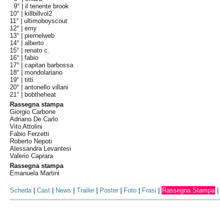
9° |
il tenente brook
10° |
killbillvol2
11° |
ultimoboyscout
12° |
emy
13° |
piernelweb
14° |
alberto
15° |
renato c.
16° |
fabio
17° |
capitan barbossa
18° |
mondolariano
19° |
titti
20° |
antonello villani
21° |
bobtheheat
Rassegna stampa
Giorgio Carbone
Adriano De Carlo
Vito Attolini
Fabio Ferzetti
Roberto Nepoti
Alessandra Levantesi
Valerio Caprara
Rassegna stampa
Emanuela Martini
Scheda
|
Cast
|
News
|
Trailer
|
Poster
|
Foto
|
Frasi
|
Rassegna Stampa