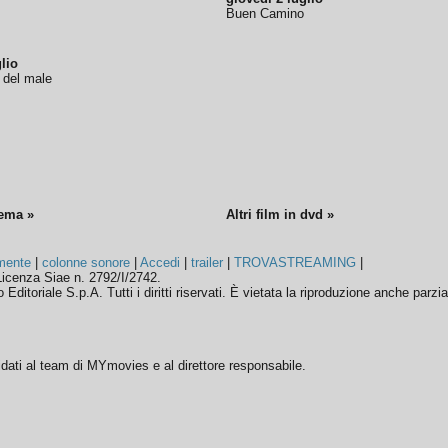
Buen Camino
lio
o del male
nema »
Altri film in dvd »
mente
|
colonne sonore
|
Accedi
|
trailer
|
TROVASTREAMING
|
icenza Siae n. 2792/I/2742.
ditoriale S.p.A. Tutti i diritti riservati. È vietata la riproduzione anche parzia
ffidati al team di MYmovies e al direttore responsabile.