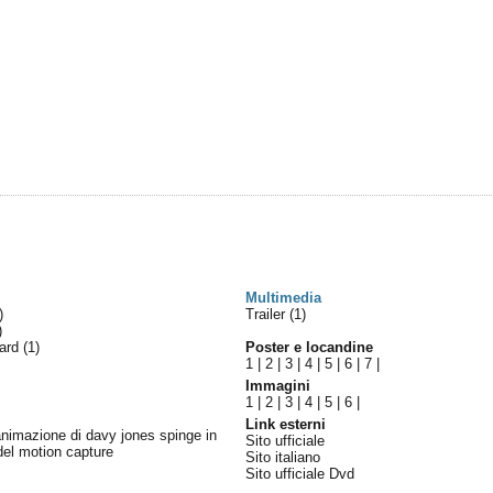
Multimedia
)
Trailer (1)
)
ward
(1)
Poster e locandine
1
|
2
|
3
|
4
|
5
|
6
|
7
|
Immagini
1
|
2
|
3
|
4
|
5
|
6
|
Link esterni
l'animazione di davy jones spinge in
Sito ufficiale
 del motion capture
Sito italiano
Sito ufficiale Dvd