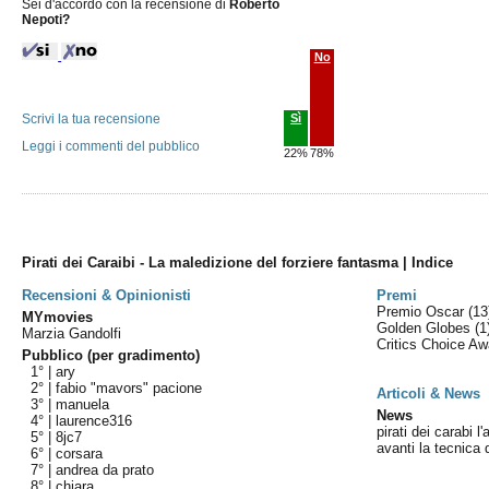
Sei d'accordo con la recensione di
Roberto
Nepoti?
No
Scrivi la tua recensione
Sì
Leggi i commenti del pubblico
22%
78%
Pirati dei Caraibi - La maledizione del forziere fantasma | Indice
Recensioni & Opinionisti
Premi
Premio Oscar
(13
MYmovies
Golden Globes
(1
Marzia Gandolfi
Critics Choice A
Pubblico (per gradimento)
1° |
ary
2° |
fabio "mavors" pacione
Articoli & News
3° |
manuela
News
4° |
laurence316
pirati dei carabi 
5° |
8jc7
avanti la tecnica
6° |
corsara
7° |
andrea da prato
8° |
chiara