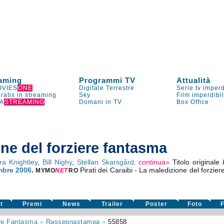
aming
Programmi TV
Attualità
VIES
ONE
Digitale Terrestre
Serie tv imperd
gratis in streaming
Sky
Film imperdibi
A
STREAMING
Domani in TV
Box Office
one del forziere fantasma
ra Knightley
,
Bill Nighy
,
Stellan Skarsgård
.
continua»
Titolo originale
mbre 2006
.
Pirati dei Caraibi - La maledizione del forzie
MYMO
NE
T
RO
t
Premi
News
Trailer
Poster
Foto
F
ere Fantasma
»
Rassegnastampa
»
55858