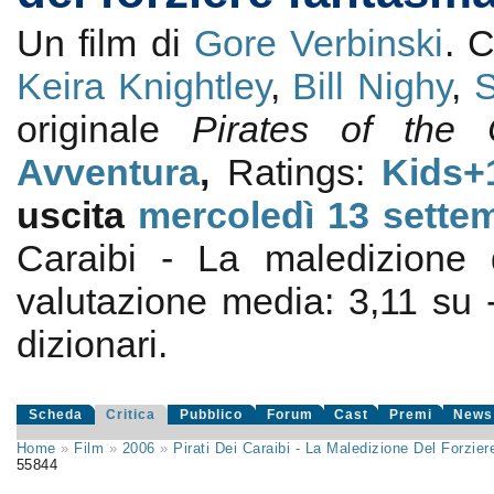
Un film di
Gore Verbinski
. 
Keira Knightley
,
Bill Nighy
,
S
originale
Pirates of the
Avventura
,
Ratings:
Kids+
uscita
mercoledì 13
sette
Caraibi - La maledizione 
valutazione media:
3,11
su
dizionari.
Scheda
Critica
Pubblico
Forum
Cast
Premi
News
Home
»
Film
»
2006
»
Pirati Dei Caraibi - La Maledizione Del Forzi
55844