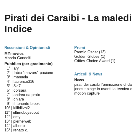
Pirati dei Caraibi - La maled
Indice
Recensioni & Opinionisti
Premi
Premio Oscar
(13)
MYmovies
Golden Globes
(1)
Marzia Gandolfi
Critics Choice Award
(1)
Pubblico (per gradimento)
1° |
ary
2° |
fabio "mavors" pacione
Articoli & News
3° |
manuela
News
4° |
laurence316
pirati dei carabi l'animazione di d
5° |
8jc7
jones spinge in avanti la tecnica d
6° |
corsara
motion capture
7° |
andrea da prato
8° |
chiara
9° |
il tenente brook
10° |
killbillvol2
11° |
ultimoboyscout
12° |
emy
13° |
piernelweb
14° |
alberto
15° |
renato c.