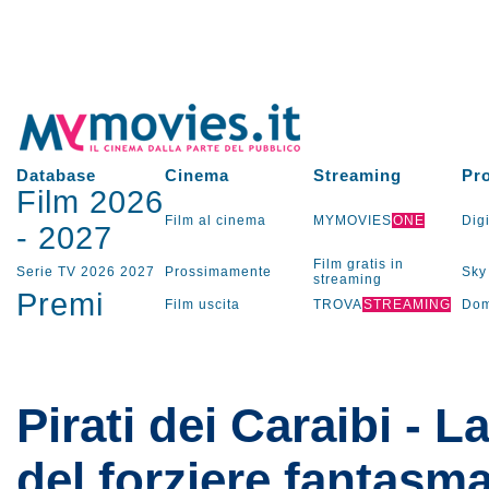
Database
Cinema
Streaming
Pr
Film 2026
Film al cinema
MYMOVIES
ONE
Digi
-
2027
Film gratis in
Serie TV
2026
2027
Prossimamente
Sky
streaming
Premi
Film uscita
TROVA
STREAMING
Dom
Pirati dei Caraibi - 
del forziere fantasm