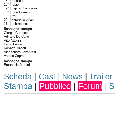
15° |
renato c.
16° |
fabio
17° |
capitan barbossa
18° |
mondolariano
19° |
titti
20° |
antonello villani
21° |
bobtheheat
Rassegna stampa
Giorgio Carbone
Adriano De Carlo
Vito Attolini
Fabio Ferzetti
Roberto Nepoti
Alessandra Levantesi
Valerio Caprara
Rassegna stampa
Emanuela Martini
Scheda
|
Cast
|
News
|
Trailer
Stampa
|
Pubblico
|
Forum
|
S