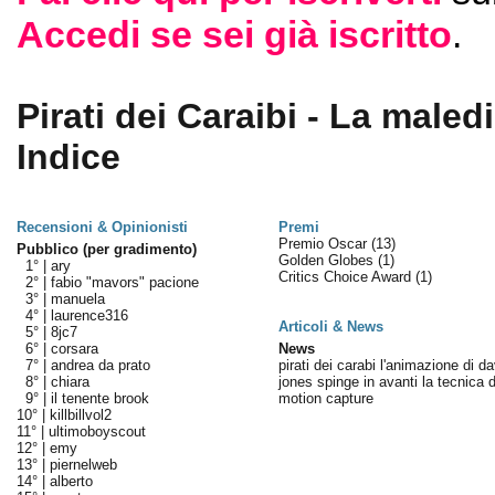
Accedi se sei già iscritto
.
Pirati dei Caraibi - La maled
Indice
Recensioni & Opinionisti
Premi
Premio Oscar
(13)
Pubblico (per gradimento)
Golden Globes
(1)
1° |
ary
Critics Choice Award
(1)
2° |
fabio "mavors" pacione
3° |
manuela
4° |
laurence316
Articoli & News
5° |
8jc7
6° |
corsara
News
7° |
andrea da prato
pirati dei carabi l'animazione di d
8° |
chiara
jones spinge in avanti la tecnica d
9° |
il tenente brook
motion capture
10° |
killbillvol2
11° |
ultimoboyscout
12° |
emy
13° |
piernelweb
14° |
alberto