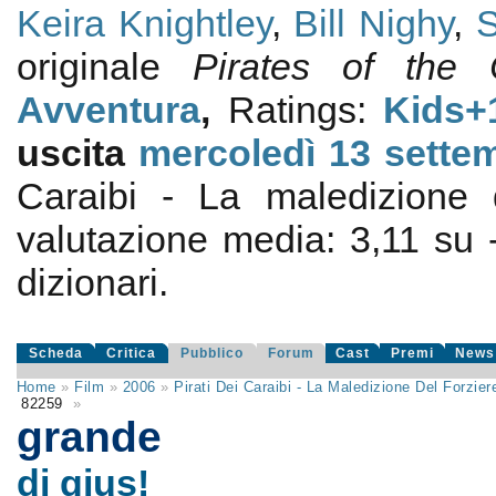
Keira Knightley
,
Bill Nighy
,
S
originale
Pirates of the
Avventura
,
Ratings:
Kids+
uscita
mercoledì 13
sette
Caraibi - La maledizione 
valutazione media:
3,11
su
dizionari.
Scheda
Critica
Pubblico
Forum
Cast
Premi
News
Home
»
Film
»
2006
»
Pirati Dei Caraibi - La Maledizione Del Forzi
82259
»
grande
di gius!