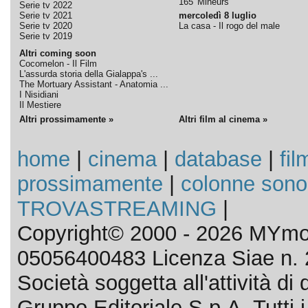
165' Mineurs
Serie tv 2022
Serie tv 2021
mercoledì 8 luglio
Serie tv 2020
La casa - Il rogo del male
Serie tv 2019
Altri coming soon
Cocomelon - Il Film
L'assurda storia della Gialappa's ...
The Mortuary Assistant - Anatomia ...
I Nisidiani
Il Mestiere
Altri prossimamente »
Altri film al cinema »
home
|
cinema
|
database
|
fil
prossimamente
|
colonne sono
TROVASTREAMING
|
Copyright© 2000 - 2026 MYmov
05056400483 Licenza Siae n. 
Società soggetta all'attività d
Gruppo Editoriale S.p.A. Tutti i d