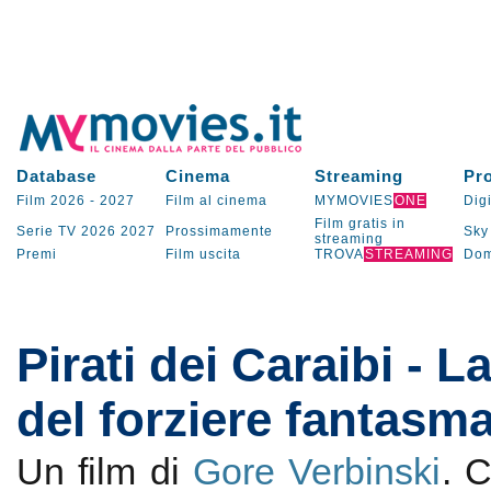
Database
Cinema
Streaming
Pr
Film 2026
-
2027
Film al cinema
MYMOVIES
ONE
Digi
Film gratis in
Serie TV
2026
2027
Prossimamente
Sky
streaming
Premi
Film uscita
TROVA
STREAMING
Dom
Pirati dei Caraibi - 
del forziere fantasm
Un film di
Gore Verbinski
. 