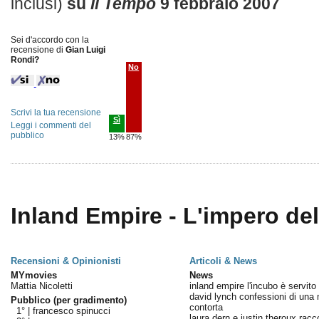
inclusi)
su
Il Tempo
9 febbraio 2007
Sei d'accordo con la
recensione di
Gian Luigi
Rondi?
No
Scrivi la tua recensione
Sì
Leggi i commenti del
pubblico
13%
87%
Inland Empire - L'impero del
Recensioni & Opinionisti
Articoli & News
MYmovies
News
Mattia Nicoletti
inland empire l'incubo è servito
david lynch confessioni di una
Pubblico (per gradimento)
contorta
1° |
francesco spinucci
laura dern e justin theroux rac