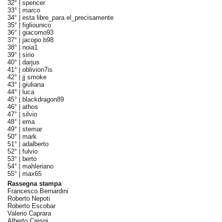
32° |
spencer
33° |
marco
34° |
esta libre_para el_precisamente
35° |
figliounico
36° |
giacomo93
37° |
jacopo b98
38° |
noia1
39° |
sirio
40° |
darjus
41° |
oblivion7is
42° |
jj smoke
43° |
giuliana
44° |
luca
45° |
blackdragon89
46° |
athos
47° |
silvio
48° |
ema
49° |
stemar
50° |
mark
51° |
adalberto
52° |
fulvio
53° |
berto
54° |
mahleriano
55° |
max65
Rassegna stampa
Francesco Bernardini
Roberto Nepoti
Roberto Escobar
Valerio Caprara
Alberto Crespi