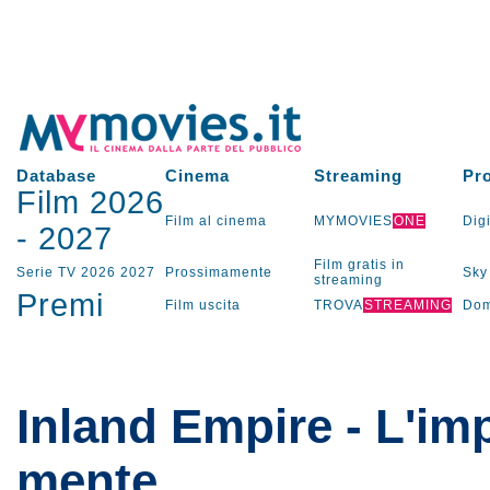
Database
Cinema
Streaming
Pr
Film 2026
Film al cinema
MYMOVIES
ONE
Digi
-
2027
Film gratis in
Serie TV
2026
2027
Prossimamente
Sky
streaming
Premi
Film uscita
TROVA
STREAMING
Dom
Inland Empire - L'im
mente