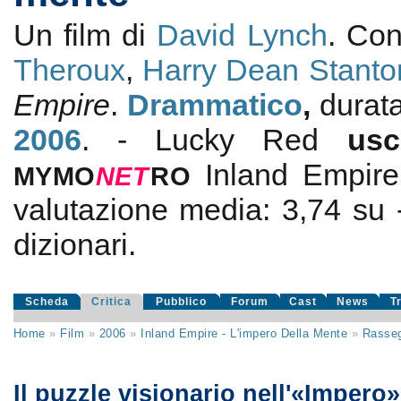
Un film di
David Lynch
. Co
Theroux
,
Harry Dean Stanto
Empire
.
Drammatico
,
durat
2006
. - Lucky Red
us
Inland Empire
MYMO
NE
T
RO
valutazione media:
3,74
su
dizionari.
Scheda
Critica
Pubblico
Forum
Cast
News
T
Home
»
Film
»
2006
»
Inland Empire - L'impero Della Mente
»
Rasse
Il puzzle visionario nell'«Impero