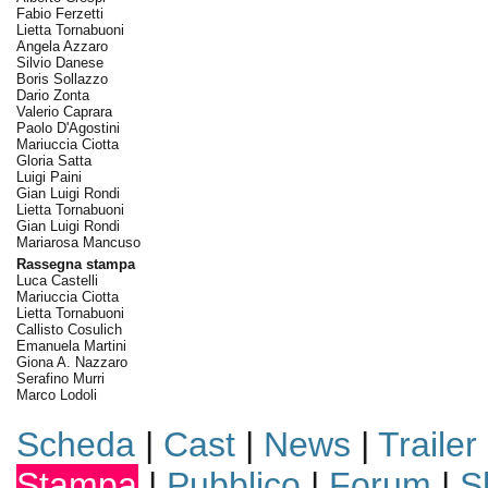
Fabio Ferzetti
Lietta Tornabuoni
Angela Azzaro
Silvio Danese
Boris Sollazzo
Dario Zonta
Valerio Caprara
Paolo D'Agostini
Mariuccia Ciotta
Gloria Satta
Luigi Paini
Gian Luigi Rondi
Lietta Tornabuoni
Gian Luigi Rondi
Mariarosa Mancuso
Rassegna stampa
Luca Castelli
Mariuccia Ciotta
Lietta Tornabuoni
Callisto Cosulich
Emanuela Martini
Giona A. Nazzaro
Serafino Murri
Marco Lodoli
Scheda
|
Cast
|
News
|
Trailer
Stampa
|
Pubblico
|
Forum
|
S