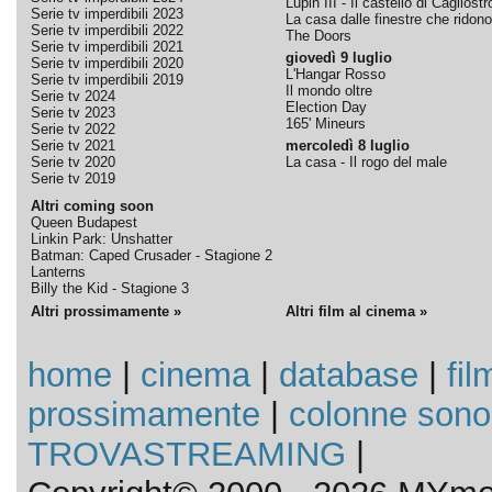
Lupin III - Il castello di Cagliostr
Serie tv imperdibili 2023
La casa dalle finestre che ridono
Serie tv imperdibili 2022
The Doors
Serie tv imperdibili 2021
giovedì 9 luglio
Serie tv imperdibili 2020
L'Hangar Rosso
Serie tv imperdibili 2019
Il mondo oltre
Serie tv 2024
Election Day
Serie tv 2023
165' Mineurs
Serie tv 2022
Serie tv 2021
mercoledì 8 luglio
Serie tv 2020
La casa - Il rogo del male
Serie tv 2019
Altri coming soon
Queen Budapest
Linkin Park: Unshatter
Batman: Caped Crusader - Stagione 2
Lanterns
Billy the Kid - Stagione 3
Altri prossimamente »
Altri film al cinema »
home
|
cinema
|
database
|
fil
prossimamente
|
colonne sono
TROVASTREAMING
|