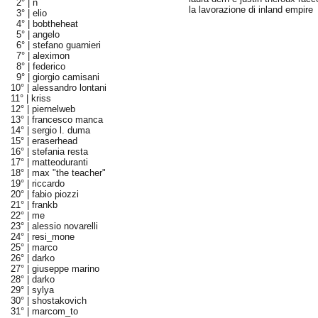
2° |
n
la lavorazione di inland empire
3° |
elio
4° |
bobtheheat
5° |
angelo
6° |
stefano guarnieri
7° |
aleximon
8° |
federico
9° |
giorgio camisani
10° |
alessandro lontani
11° |
kriss
12° |
piernelweb
13° |
francesco manca
14° |
sergio l. duma
15° |
eraserhead
16° |
stefania resta
17° |
matteoduranti
18° |
max "the teacher"
19° |
riccardo
20° |
fabio piozzi
21° |
frankb
22° |
me
23° |
alessio novarelli
24° |
resi_mone
25° |
marco
26° |
darko
27° |
giuseppe marino
28° |
darko
29° |
sylya
30° |
shostakovich
31° |
marcom_to