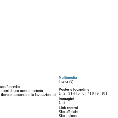
Multimedia
Trailer (3)
cubo è servito
Poster e locandine
ssioni di una mente contorta
1
|
2
|
3
|
4
|
5
|
6
|
7
|
8
|
9
|
10
|
n theroux raccontano la lavorazione di
Immagini
1
|
2
|
Link esterni
Sito ufficiale
Sito italiano