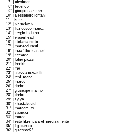
7° |
aleximon
8° |
federico
9° |
giorgio camisani
10° |
alessandro lontani
11° |
kriss
12° |
piernelweb
13° |
francesco manca
14° |
sergio l. duma
15° |
eraserhead
16° |
stefania resta
17° |
matteoduranti
18° |
max "the teacher"
19° |
riccardo
20° |
fabio piozzi
21° |
frankb
22° |
me
23° |
alessio novarelli
24° |
resi_mone
25° |
marco
26° |
darko
27° |
giuseppe marino
28° |
darko
29° |
sylya
30° |
shostakovich
31° |
marcom_to
32° |
spencer
33° |
marco
34° |
esta libre_para el_precisamente
35° |
figliounico
36° |
giacomo93