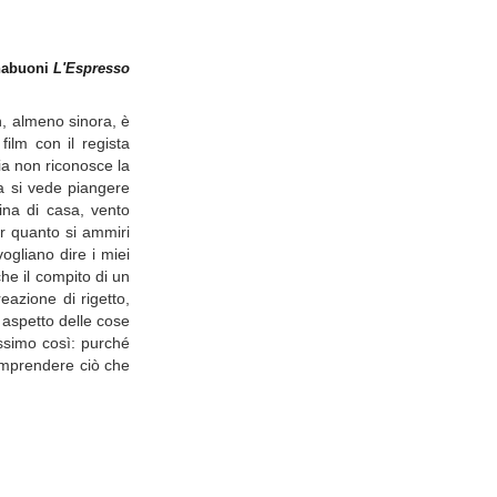
rnabuoni
L'Espresso
h, almeno sinora, è
 film con il regista
ia non riconosce la
a si vede piangere
ina di casa, vento
er quanto si ammiri
ogliano dire i miei
he il compito di un
eazione di rigetto,
 aspetto delle cose
issimo così: purché
comprendere ciò che