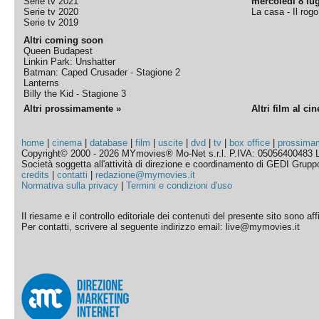
Serie tv 2021
mercoledì 8 lug
Serie tv 2020
La casa - Il rog
Serie tv 2019
Altri coming soon
Queen Budapest
Linkin Park: Unshatter
Batman: Caped Crusader - Stagione 2
Lanterns
Billy the Kid - Stagione 3
Altri prossimamente »
Altri film al ci
home
|
cinema
|
database
|
film
|
uscite
|
dvd
|
tv
|
box office
|
prossima
Copyright© 2000 - 2026 MYmovies® Mo-Net s.r.l. P.IVA: 05056400483 L
Società soggetta all'attività di direzione e coordinamento di GEDI Gruppo E
credits
|
contatti
|
redazione@mymovies.it
Normativa sulla privacy
|
Termini e condizioni d'uso
Il riesame e il controllo editoriale dei contenuti del presente sito sono a
Per contatti, scrivere al seguente indirizzo email: live@mymovies.it