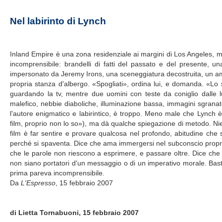
Nel labirinto di Lynch
Inland Empire è una zona residenziale ai margini di Los Angeles, ma 
incomprensibile: brandelli di fatti del passato e del presente, 
impersonato da Jeremy Irons, una sceneggiatura decostruita, un am
propria stanza d'albergo. «Spogliati», ordina lui, e domanda. «Lo
guardando la tv, mentre due uomini con teste da coniglio dalle 
malefico, nebbie diaboliche, illuminazione bassa, immagini sgranate
l'autore enigmatico e labirintico, è troppo. Meno male che Lynch è
film, proprio non lo so»), ma dà qualche spiegazione di metodo. Nient
film è far sentire e provare qualcosa nel profondo, abitudine che 
perché si spaventa. Dice che ama immergersi nel subconscio proprio o
che le parole non riescono a esprimere, e passare oltre. Dice che i
non siano portatori d'un messaggio o di un imperativo morale. Bas
prima pareva incomprensibile.
Da
L'Espresso
, 15 febbraio 2007
di Lietta Tornabuoni, 15 febbraio 2007