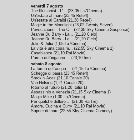
venerdì 7 agosto
The Illusionist - L'...
(
23,05
La7Cinema
)
Un'estate al mare
(
23,45
Rete4
)
Un'estate ai Caraibi
(
21,30
Rete4
)
Magic in the Moonlight
(
23,02
Twenty Seven
)
L'evocazione - The C...
(
22,35
Sky Cinema Suspence
)
e
Jeanne Du Barry - La...
(
21,20
Cielo
)
Jeanne Du Barry - La...
(
21,20
Cielo
)
Julie & Julia
(
1,05
La7Cinema
)
La vita è una cosa m...
(
22,55
Sky Cinema 1
)
Casablanca
(
21,10
Rai Movie
)
L'arma dell'inganno ...
(
23,10
Iris
)
sabato 8 agosto
La forma dell'acqua ...
(
21,15
La7Cinema
)
Schegge di paura
(
23,45
Rete4
)
Smokin' Aces
(
21,10
Canale 20
)
Van Helsing
(
1,21
Canale 20
)
Ritorno al futuro
(
21,20
Italia 1
)
Assassinio a Venezia
(
21,15
Sky Cinema 1
)
Magic Mike
(
1,30
La7Cinema
)
Per qualche dollaro ...
(
21,30
RaiTre
)
Amore, Cucina e Curry
(
21,10
Rai Movie
)
Sapore di mare
(
22,55
Sky Cinema Comedy
)