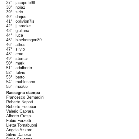
37° |
jacopo b98
38° |
noia1
39° |
sirio
40° |
darjus
41° |
oblivion7is
42° |
jj smoke
43° |
giuliana
44° |
luca
45° |
blackdragon89
46° |
athos
47° |
silvio
48° |
ema
49° |
stemar
50° |
mark
51° |
adalberto
52° |
fulvio
53° |
berto
54° |
mahleriano
55° |
max65
Rassegna stampa
Francesco Bernardini
Roberto Nepoti
Roberto Escobar
Valerio Caprara
Alberto Crespi
Fabio Ferzetti
Lietta Tornabuoni
Angela Azzaro
Silvio Danese