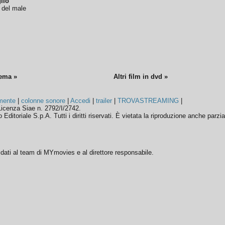
lio
o del male
nema »
Altri film in dvd »
mente
|
colonne sonore
|
Accedi
|
trailer
|
TROVASTREAMING
|
icenza Siae n. 2792/I/2742.
ditoriale S.p.A. Tutti i diritti riservati. È vietata la riproduzione anche parzia
ffidati al team di MYmovies e al direttore responsabile.