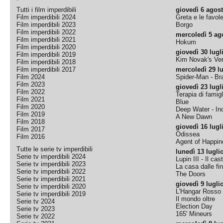
Tutti i film imperdibili
giovedì 6 agos
Film imperdibili 2024
Greta e le favol
Film imperdibili 2023
Borgo
Film imperdibili 2022
mercoledì 5 ag
Film imperdibili 2021
Hokum
Film imperdibili 2020
giovedì 30 lugl
Film imperdibili 2019
Kim Novak's Ver
Film imperdibili 2018
Film imperdibili 2017
mercoledì 29 lu
Film 2024
Spider-Man - B
Film 2023
giovedì 23 lugl
Film 2022
Terapia di famigl
Film 2021
Blue
Film 2020
Deep Water - Inc
Film 2019
A New Dawn
Film 2018
giovedì 16 lugl
Film 2017
Odissea
Film 2016
Agent of Happine
Tutte le serie tv imperdibili
lunedì 13 lugli
Serie tv imperdibili 2024
Lupin III - Il cas
Serie tv imperdibili 2023
La casa dalle fi
Serie tv imperdibili 2022
The Doors
Serie tv imperdibili 2021
giovedì 9 lugli
Serie tv imperdibili 2020
L'Hangar Rosso
Serie tv imperdibili 2019
Il mondo oltre
Serie tv 2024
Election Day
Serie tv 2023
165' Mineurs
Serie tv 2022