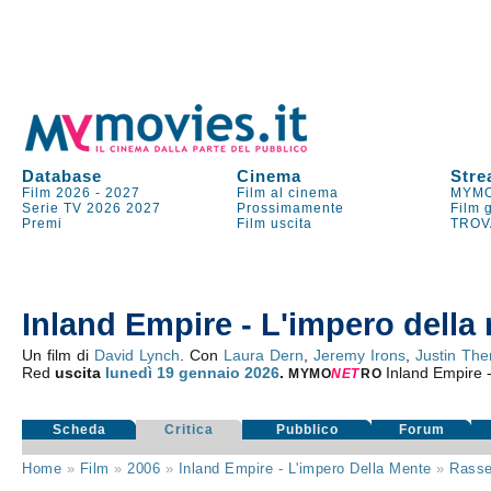
Database
Cinema
Stre
Film 2026
-
2027
Film al cinema
MYMO
Serie TV
2026
2027
Prossimamente
Film 
Premi
Film uscita
TROV
Inland Empire - L'impero della
Un film di
David Lynch
. Con
Laura Dern
,
Jeremy Irons
,
Justin The
Red
uscita
lunedì 19
gennaio 2026
.
Inland Empire 
MYMO
NE
T
RO
Scheda
Critica
Pubblico
Forum
Home
»
Film
»
2006
»
Inland Empire - L'impero Della Mente
»
Rass