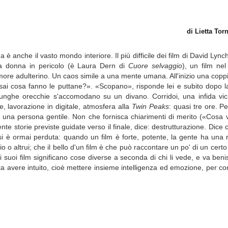
di Lietta To
è anche il vasto mondo interiore. Il più difficile dei film di David Lync
una donna in pericolo (è Laura Dern di
Cuore selvaggio
), un film nel
ore adulterino. Un caos simile a una mente umana. All'inizio una copp
 sai cosa fanno le puttane?». «Scopano», risponde lei e subito dopo l
lunghe orecchie s'accomodano su un divano. Corridoi, una infida vic
, lavorazione in digitale, atmosfera alla
Twin Peaks
: quasi tre ore. P
 una persona gentile. Non che fornisca chiarimenti di merito («Cosa v
e storie previste guidate verso il finale, dice: destrutturazione. Dice c
si è ormai perduta: quando un film è forte, potente, la gente ha una r
 altrui; che il bello d'un film è che può raccontare un po' di un certo
 suoi film significano cose diverse a seconda di chi li vede, e va ben
ta avere intuito, cioè mettere insieme intelligenza ed emozione, per 