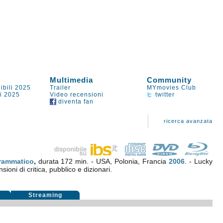
Multimedia
Community
ibili 2025
Trailer
MYmovies Club
li 2025
Video recensioni
twitter
diventa fan
ricerca avanzata
rammatico
,
durata 172 min. - USA, Polonia, Francia
2006
. - Lucky
sioni di critica, pubblico e dizionari.
i
Streaming