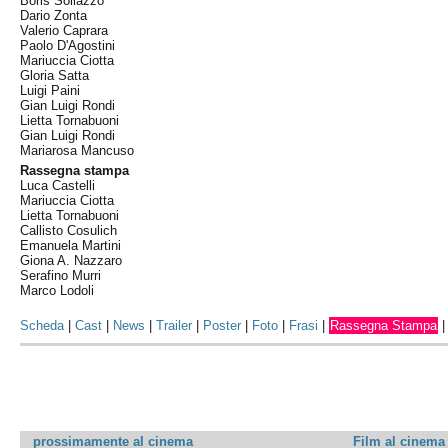
Boris Sollazzo
Dario Zonta
Valerio Caprara
Paolo D'Agostini
Mariuccia Ciotta
Gloria Satta
Luigi Paini
Gian Luigi Rondi
Lietta Tornabuoni
Gian Luigi Rondi
Mariarosa Mancuso
Rassegna stampa
Luca Castelli
Mariuccia Ciotta
Lietta Tornabuoni
Callisto Cosulich
Emanuela Martini
Giona A. Nazzaro
Serafino Murri
Marco Lodoli
Scheda
|
Cast
|
News
|
Trailer
|
Poster
|
Foto
|
Frasi
|
Rassegna Stampa
prossimamente al cinema
Film al cinema