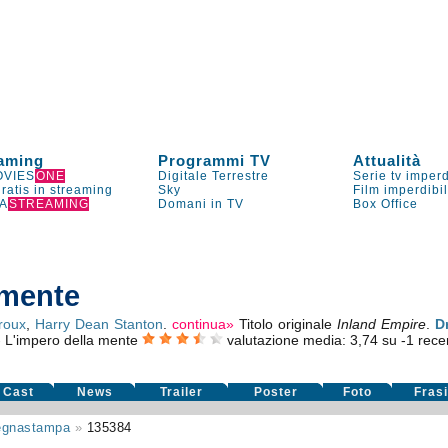
aming
Programmi TV
Attualità
VIES
ONE
Digitale Terrestre
Serie tv imperd
gratis in streaming
Sky
Film imperdibi
A
STREAMING
Domani in TV
Box Office
 mente
roux
,
Harry Dean Stanton
.
continua»
Titolo originale
Inland Empire
.
D
- L'impero della mente
valutazione media:
3,74
su
-1
recen
Cast
News
Trailer
Poster
Foto
Fras
egnastampa
»
135384