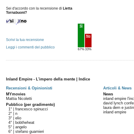
Sei d'accordo con la recensione di
Lietta
Tornabuoni?
Sì
No
Scrivi la tua recensione
Leggi i commenti del pubblico
67%
33%
Inland Empire - L'impero della mente | Indice
Recensioni & Opinionisti
Articoli & News
MYmovies
News
Mattia Nicoletti
inland empire l'in
david lynch confe
Pubblico (per gradimento)
laura dern e justi
1° |
francesco spinucci
inland empire
2° |
n
3° |
elio
4° |
bobtheheat
5° |
angelo
6° |
stefano guarnieri