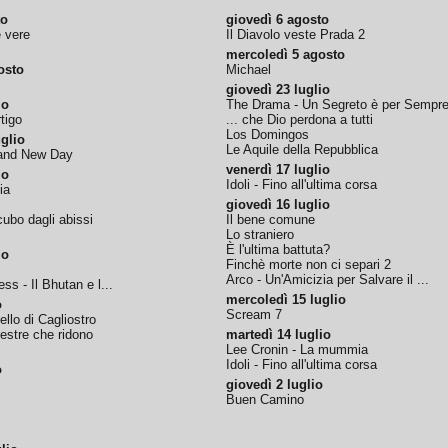
to
giovedì 6 agosto
e vere
Il Diavolo veste Prada 2
mercoledì 5 agosto
osto
Michael
giovedì 23 luglio
io
The Drama - Un Segreto è per Sempr
tigo
... che Dio perdona a tutti
Los Domingos
glio
Le Aquile della Repubblica
rand New Day
venerdì 17 luglio
io
Idoli - Fino all'ultima corsa
ia
giovedì 16 luglio
ubo dagli abissi
Il bene comune
Lo straniero
È l'ultima battuta?
io
Finchè morte non ci separi 2
Arco - Un'Amicizia per Salvare il ...
ss - Il Bhutan e l...
mercoledì 15 luglio
o
Scream 7
tello di Cagliostro
nestre che ridono
martedì 14 luglio
Lee Cronin - La mummia
Idoli - Fino all'ultima corsa
o
giovedì 2 luglio
Buen Camino