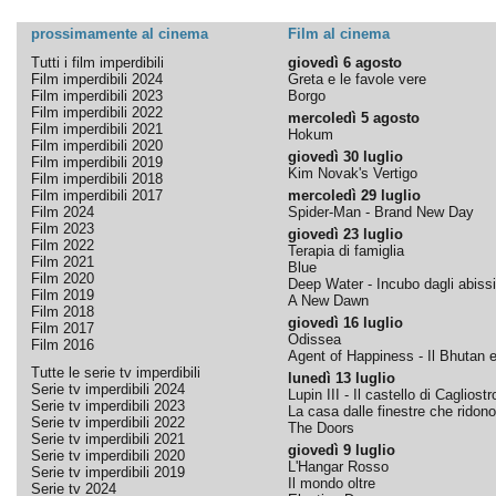
prossimamente al cinema
Film al cinema
Tutti i film imperdibili
giovedì 6 agosto
Film imperdibili 2024
Greta e le favole vere
Film imperdibili 2023
Borgo
Film imperdibili 2022
mercoledì 5 agosto
Film imperdibili 2021
Hokum
Film imperdibili 2020
giovedì 30 luglio
Film imperdibili 2019
Kim Novak's Vertigo
Film imperdibili 2018
Film imperdibili 2017
mercoledì 29 luglio
Film 2024
Spider-Man - Brand New Day
Film 2023
giovedì 23 luglio
Film 2022
Terapia di famiglia
Film 2021
Blue
Film 2020
Deep Water - Incubo dagli abissi
Film 2019
A New Dawn
Film 2018
giovedì 16 luglio
Film 2017
Odissea
Film 2016
Agent of Happiness - Il Bhutan e 
Tutte le serie tv imperdibili
lunedì 13 luglio
Serie tv imperdibili 2024
Lupin III - Il castello di Cagliostr
Serie tv imperdibili 2023
La casa dalle finestre che ridono
Serie tv imperdibili 2022
The Doors
Serie tv imperdibili 2021
giovedì 9 luglio
Serie tv imperdibili 2020
L'Hangar Rosso
Serie tv imperdibili 2019
Il mondo oltre
Serie tv 2024