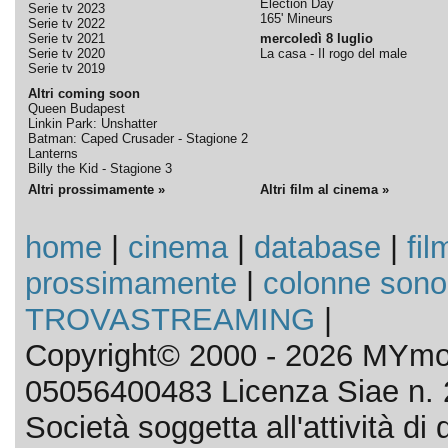
Election Day
Serie tv 2023
165' Mineurs
Serie tv 2022
Serie tv 2021
mercoledì 8 luglio
Serie tv 2020
La casa - Il rogo del male
Serie tv 2019
Altri coming soon
Queen Budapest
Linkin Park: Unshatter
Batman: Caped Crusader - Stagione 2
Lanterns
Billy the Kid - Stagione 3
Altri prossimamente »
Altri film al cinema »
home
|
cinema
|
database
|
fil
prossimamente
|
colonne sono
TROVASTREAMING
|
Copyright© 2000 - 2026 MYmov
05056400483 Licenza Siae n. 
Società soggetta all'attività d