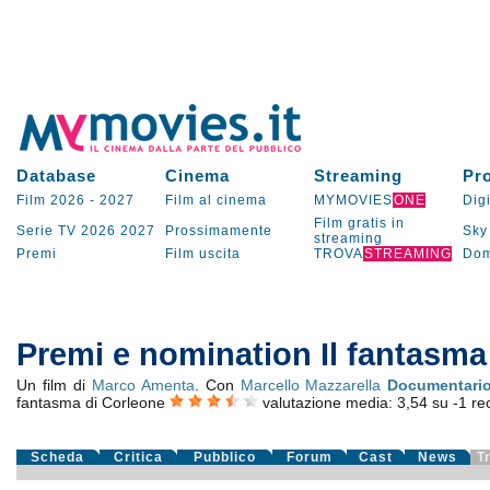
Database
Cinema
Streaming
Pr
Film 2026
-
2027
Film al cinema
MYMOVIES
ONE
Digi
Film gratis in
Serie TV
2026
2027
Prossimamente
Sky
streaming
Premi
Film uscita
TROVA
STREAMING
Dom
Premi e nomination Il fantasma
Un film di
Marco Amenta
. Con
Marcello Mazzarella
Documentari
fantasma di Corleone
valutazione media:
3,54
su
-1
rec
Scheda
Critica
Pubblico
Forum
Cast
News
T