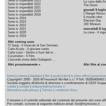
Serie tv imperdibili 2023
La casa dalle fi
Serie tv imperdibili 2022
The Doors
Serie tv imperdibili 2021
giovedì 9 lugli
Serie tv imperdibili 2020
L'Hangar Rosso
Serie tv imperdibili 2019
Il mondo oltre
Serie tv 2024
Election Day
Serie tv 2023
165' Mineurs
Serie tv 2022
Serie tv 2021
mercoledì 8 lug
Serie tv 2020
La casa - Il rog
Serie tv 2019
Altri coming soon
'O Sang - Il miracolo di San Gennaro
Carlo Acutis - Il giovane santo
Carla Lonzi - Dentro e fuori dal m...
Cocomelon - Il Film
L'assurda storia della Gialappa's ...
Altri prossimamente »
Altri film al ci
home
|
cinema
|
database
|
film
|
uscite
|
dvd
|
tv
|
box office
|
prossima
Copyright© 2000 - 2026 MYmovies® Mo-Net s.r.l. P.IVA: 05056400483 L
Società soggetta all'attività di direzione e coordinamento di GEDI Gruppo E
credits
|
contatti
|
redazione@mymovies.it
Normativa sulla privacy
|
Termini e condizioni d'uso
Il riesame e il controllo editoriale dei contenuti del presente sito sono a
Per contatti, scrivere al seguente indirizzo email: live@mymovies.it