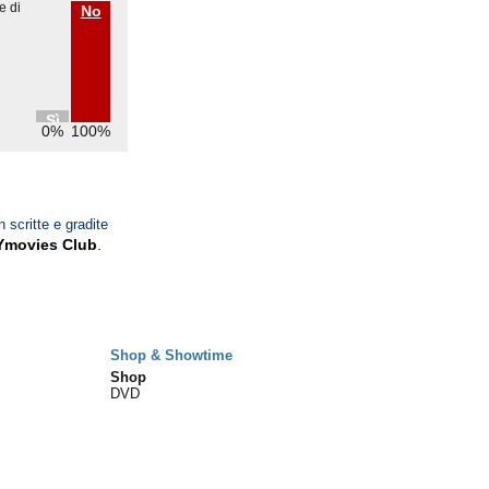
e di
No
Sì
0%
100%
n scritte e gradite
Ymovies Club
.
Shop & Showtime
Shop
DVD