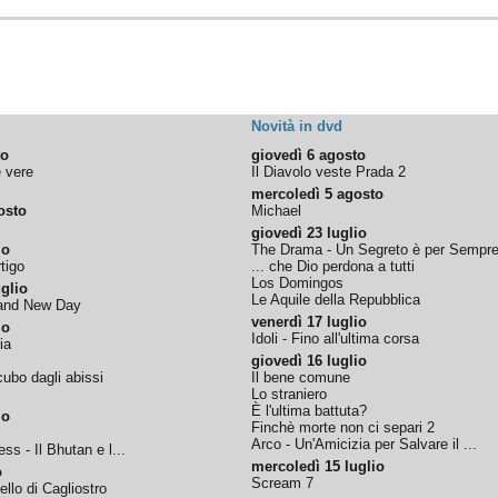
Novità in dvd
to
giovedì 6 agosto
e vere
Il Diavolo veste Prada 2
mercoledì 5 agosto
osto
Michael
giovedì 23 luglio
io
The Drama - Un Segreto è per Sempr
tigo
... che Dio perdona a tutti
Los Domingos
glio
Le Aquile della Repubblica
rand New Day
venerdì 17 luglio
io
Idoli - Fino all'ultima corsa
ia
giovedì 16 luglio
ubo dagli abissi
Il bene comune
Lo straniero
È l'ultima battuta?
io
Finchè morte non ci separi 2
Arco - Un'Amicizia per Salvare il ...
ss - Il Bhutan e l...
mercoledì 15 luglio
o
Scream 7
tello di Cagliostro