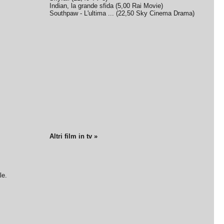
Indian, la grande sfida
(
5,00
Rai Movie
)
Southpaw - L'ultima ...
(
22,50
Sky Cinema Drama
)
Altri film in tv »
le.