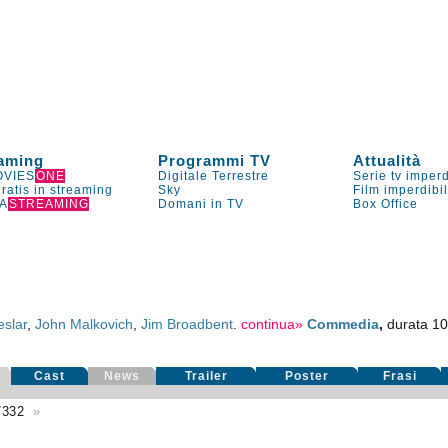
aming
Programmi TV
Attualità
VIES
ONE
Digitale Terrestre
Serie tv imperd
gratis in streaming
Sky
Film imperdibi
A
STREAMING
Domani in TV
Box Office
eslar
,
John Malkovich
,
Jim Broadbent
.
continua»
Commedia
,
durata 1
Cast
News
Trailer
Poster
Frasi
7332
»