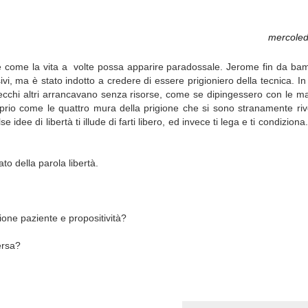
mercoled
e come la vita a volte possa apparire paradossale. Jerome fin da bam
i, ma è stato indotto a credere di essere prigioniero della tecnica. In r
ecchi altri arrancavano senza risorse, come se dipingessero con le mani
roprio come le quattro mura della prigione che si sono stranamente rive
e idee di libertà ti illude di farti libero, ed invece ti lega e ti condizio
to della parola libertà.
one paziente e propositività?
ersa?