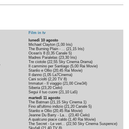
Film in tv
lunedì 10 agosto
Michael Clayton
(
1,00
Iris
)
The Burning Plain - ...
(
21,15
Iris
)
Ocean's 8
(
0,35
Canale 5
)
Madres Paralelas
(
23,30
Iris
)
Tre ciotole
(
22,55
Sky Cinema Drama
)
e
Il cammino per Santiago
(
5,00
Rai Movie
)
Stanlio e Ollio
(
20,45
Rai Movie
)
Il danno
(
1,05
La7Cinema
)
Cani sciolti
(
2,20
TV 8
)
Immaturi - Il viaggio
(
21,00
Cine34
)
Siberia
(
23,20
Cielo
)
Segui il tuo cuore
(
21,10
La5
)
martedì 11 agosto
The Batman
(
21,15
Sky Cinema 1
)
Fino all'ultimo indizio
(
21,20
Canale 5
)
Stanlio e Ollio
(
20,45
Rai Movie
)
Jeanne Du Barry - La...
(
23,40
Cielo
)
A qualcuno piace caldo
(
1,40
Rai Movie
)
The Secret - Le veri...
(
22,50
Sky Cinema Suspence
)
Skyfall
(
21,40
TV 8
)