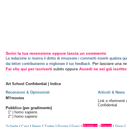
Scrivi la tua recensione oppure lascia un commento
La redazione si riserva il diritto di rimuovere i commenti inseriti qualora qu
Per lasciare una r
dai lettori contribuiranno a migliorare il tuo feedback.
Fai clic qui per iscriverti
subito oppure
Accedi se sei già iscritto
Art School Confidential | Indice
Recensioni & Opinionisti
Articoli & News
MYmovies
Link e riferimenti 
Confidential
Pubblico (per gradimento)
1° |
homo sapiens
2° |
homo sapiens
Scheda
|
Cast
|
News
|
Trailer
|
Poster
|
Frasi
|
Pubblico
|
Forum
|
Shop
|