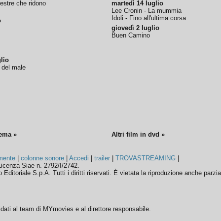
nestre che ridono
martedì 14 luglio
Lee Cronin - La mummia
Idoli - Fino all'ultima corsa
o
giovedì 2 luglio
Buen Camino
lio
o del male
nema »
Altri film in dvd »
mente
|
colonne sonore
|
Accedi
|
trailer
|
TROVASTREAMING
|
icenza Siae n. 2792/I/2742.
ditoriale S.p.A. Tutti i diritti riservati. È vietata la riproduzione anche parzia
ffidati al team di MYmovies e al direttore responsabile.