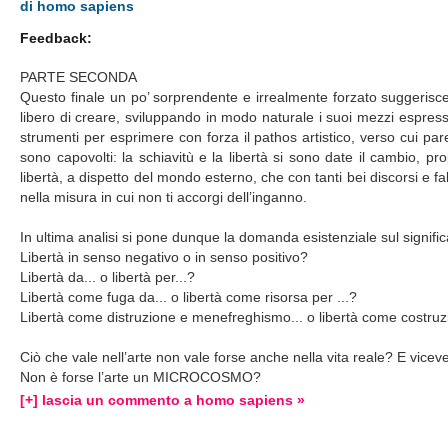
di homo sapiens
Feedback:
PARTE SECONDA
Questo finale un po’ sorprendente e irrealmente forzato suggerisc
libero di creare, sviluppando in modo naturale i suoi mezzi espressiv
strumenti per esprimere con forza il pathos artistico, verso cui par
sono capovolti: la schiavitù e la libertà si sono date il cambio, p
libertà, a dispetto del mondo esterno, che con tanti bei discorsi e fals
nella misura in cui non ti accorgi dell’inganno.
In ultima analisi si pone dunque la domanda esistenziale sul significa
Libertà in senso negativo o in senso positivo?
Libertà da... o libertà per...?
Libertà come fuga da... o libertà come risorsa per ...?
Libertà come distruzione e menefreghismo... o libertà come costruzi
Ciò che vale nell’arte non vale forse anche nella vita reale? E vicev
Non è forse l’arte un MICROCOSMO?
[+] lascia un commento a homo sapiens »