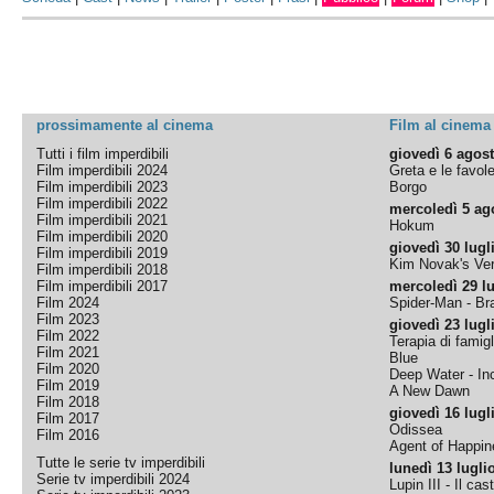
prossimamente al cinema
Film al cinema
Tutti i film imperdibili
giovedì 6 agos
Film imperdibili 2024
Greta e le favol
Film imperdibili 2023
Borgo
Film imperdibili 2022
mercoledì 5 ag
Film imperdibili 2021
Hokum
Film imperdibili 2020
giovedì 30 lugl
Film imperdibili 2019
Kim Novak's Ver
Film imperdibili 2018
Film imperdibili 2017
mercoledì 29 lu
Film 2024
Spider-Man - B
Film 2023
giovedì 23 lugl
Film 2022
Terapia di famigl
Film 2021
Blue
Film 2020
Deep Water - Inc
Film 2019
A New Dawn
Film 2018
giovedì 16 lugl
Film 2017
Odissea
Film 2016
Agent of Happine
Tutte le serie tv imperdibili
lunedì 13 lugli
Serie tv imperdibili 2024
Lupin III - Il cas