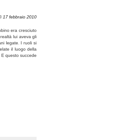
ì 17 febbraio 2010
bino era cresciuto
ealtà lui aveva gli
 legate. I ruoli si
late il luogo della
na. E questo succede