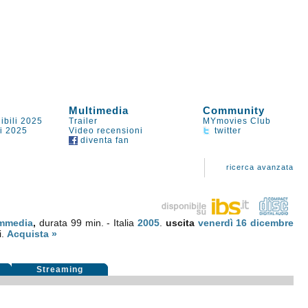
Multimedia
Community
ibili 2025
Trailer
MYmovies Club
li 2025
Video recensioni
twitter
diventa fan
ricerca avanzata
mmedia
,
durata 99 min. - Italia
2005
.
uscita
venerdì 16
dicembre
i.
Acquista »
Streaming