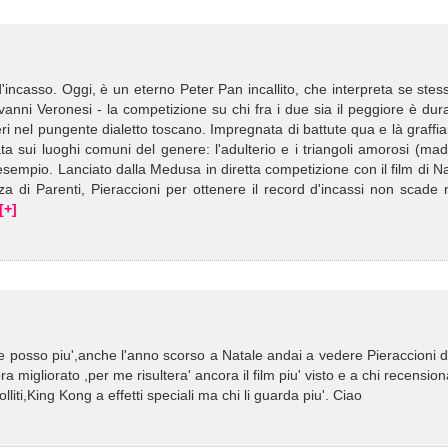
 d'incasso. Oggi, è un eterno Peter Pan incallito, che interpreta se stes
Giovanni Veronesi - la competizione su chi fra i due sia il peggiore è dur
ri nel pungente dialetto toscano. Impregnata di battute qua e là graffia
a sui luoghi comuni del genere: l'adulterio e i triangoli amorosi (ma
 esempio. Lanciato dalla Medusa in diretta competizione con il film di N
a di Parenti, Pieraccioni per ottenere il record d'incassi non scade 
[+]
 ne posso piu',anche l'anno scorso a Natale andai a vedere Pieraccioni di
ora migliorato ,per me risultera' ancora il film piu' visto e a chi recensio
bolliti,King Kong a effetti speciali ma chi li guarda piu'. Ciao