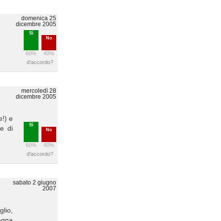
domenica 25
dicembre 2005
Sì
No
60%
40%
d'accordo?
mercoledì 28
dicembre 2005
e!) e
Sì
ne di
No
60%
40%
d'accordo?
sabato 2 giugno
2007
glio,
pagna