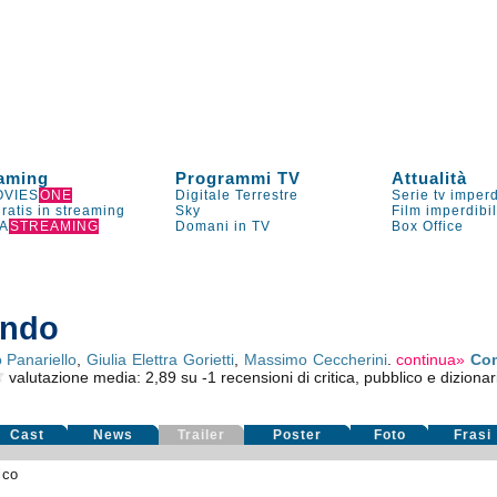
aming
Programmi TV
Attualità
VIES
ONE
Digitale Terrestre
Serie tv imperd
gratis in streaming
Sky
Film imperdibi
A
STREAMING
Domani in TV
Box Office
ondo
 Panariello
,
Giulia Elettra Gorietti
,
Massimo Ceccherini
.
continua»
Co
valutazione media:
2,89
su
-1
recensioni di critica, pubblico e dizionar
Cast
News
Trailer
Poster
Foto
Frasi
ico