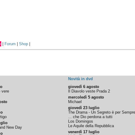
o
|
Forum
|
Shop
|
Novità in dvd
to
giovedì 6 agosto
e vere
Il Diavolo veste Prada 2
mercoledì 5 agosto
osto
Michael
giovedì 23 luglio
io
The Drama - Un Segreto è per Sempr
tigo
... che Dio perdona a tutti
Los Domingos
glio
Le Aquile della Repubblica
rand New Day
venerdì 17 luglio
io