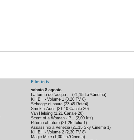
Film in tv
sabato 8 agosto
La forma dell'acqua ...
(
21,15
La7Cinema
)
Kill Bill - Volume 1
(
0,20
TV 8
)
Schegge di paura
(
23,45
Rete4
)
Smokin' Aces
(
21,10
Canale 20
)
Van Helsing
(
1,21
Canale 20
)
e
Scent of a Woman - P...
(
2,00
Iris
)
Ritorno al futuro
(
21,25
Italia 1
)
Assassinio a Venezia
(
21,15
Sky Cinema 1
)
Kill Bill - Volume 2
(
2,30
TV 8
)
Magic Mike
(
1,30
La7Cinema
)