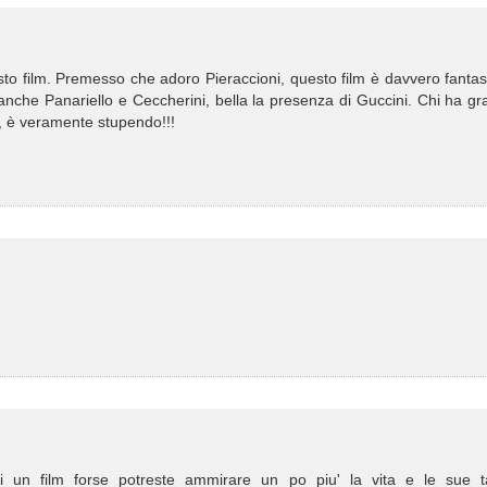
esto film. Premesso che adoro Pieraccioni, questo film è davvero fantas
li anche Panariello e Ceccherini, bella la presenza di Guccini. Chi ha gr
i, è veramente stupendo!!!
e di un film forse potreste ammirare un po piu' la vita e le sue t