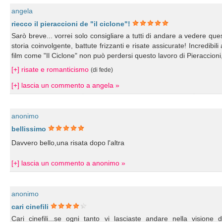
angela
riecco il pieraccioni de "il ciclone"!
Sarò breve... vorrei solo consigliare a tutti di andare a vedere qu
storia coinvolgente, battute frizzanti e risate assicurate! Incredibi
film come "Il Ciclone" non può perdersi questo lavoro di Pieraccion
[+] risate e romanticismo
(di fede)
[+] lascia un commento a angela »
anonimo
bellissimo
Davvero bello,una risata dopo l'altra
[+] lascia un commento a anonimo »
anonimo
cari cinefili
Cari cinefili...se ogni tanto vi lasciaste andare nella vision