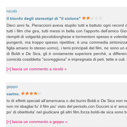
nicolò
il trionfo degli stereotipi di "il ciclone"
Dieci anni fa, Pieraccioni aveva stupito tutti e battuto ogni record
tutti i film che gira, tutti messi in bella con l'apporto dell'amico 
riempiti di volgarità piccoloborghese e tormentoni spesso e volentie
pungenti, ma troppo spesso ripetitive, è una commedia sintonizzat
figlia amano lo stesso uomo), i temi principali del film, ne sono un
di Boldi e De Sica, gli è ovviamente superiore perchè, a differenz
comicità cosiddetta "scoreggiona" e impregnata di peti, tette e culi.
[+] lascia un commento a nicolò »
geppo
carino.
Io di effetti speciali all'americana o dei burini Boldi e De Sica non
non mi sbagliai fu' il film piu' visto del periodo,con Guccini si e' anc
po' di obiettivita' nel giudicare gli altri film,forza boldi-de sica sono 
[+] lascia un commento a geppo »