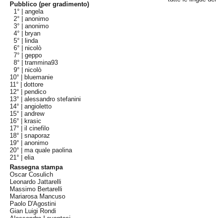
Pubblico (per gradimento)
1° |
angela
2° |
anonimo
3° |
anonimo
4° |
bryan
5° |
linda
6° |
nicolò
7° |
geppo
8° |
trammina93
9° |
nicolò
10° |
bluemanie
11° |
dottore
12° |
pendico
13° |
alessandro stefanini
14° |
angioletto
15° |
andrew
16° |
krasic
17° |
il cinefilo
18° |
snaporaz
19° |
anonimo
20° |
ma quale paolina
21° |
elia
Rassegna stampa
Oscar Cosulich
Leonardo Jattarelli
Massimo Bertarelli
Mariarosa Mancuso
Paolo D'Agostini
Gian Luigi Rondi