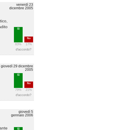
venerdì 23
dicembre 2005
tico,
adito
Sì
No
83%
17%
d'accordo?
giovedì 29 dicembre
2005
Sì
No
79%
21%
d'accordo?
giovedì 5
gennaio 2006
ante
Sì