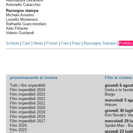
Alessandra Levantesi
Antonello Catacchio
Rassegna stampa
Michele Anselmi
Lionello Montenovi
Raffaella Giancristofaro
Aldo Fittante
Valerio Guslandi
Scheda
|
Cast
|
News
|
Poster
|
Foto
|
Frasi
|
Rassegna Stampa
|
Pubblic
prossimamente al cinema
Film al cinema
Tutti i film imperdibili
giovedì 6 agos
Film imperdibili 2024
Greta e le favol
Film imperdibili 2023
Borgo
Film imperdibili 2022
mercoledì 5 ag
Film imperdibili 2021
Hokum
Film imperdibili 2020
giovedì 30 lugl
Film imperdibili 2019
Kim Novak's Ver
Film imperdibili 2018
Film imperdibili 2017
mercoledì 29 lu
Film 2024
Spider-Man - B
Film 2023
giovedì 23 lugl