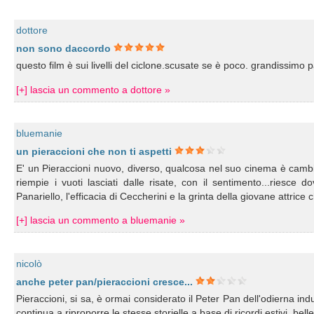
dottore
non sono daccordo
questo film è sui livelli del ciclone.scusate se è poco. grandissimo p
[+] lascia un commento a dottore »
bluemanie
un pieraccioni che non ti aspetti
E' un Pieraccioni nuovo, diverso, qualcosa nel suo cinema è cambia
riempie i vuoti lasciati dalle risate, con il sentimento...riesce 
Panariello, l'efficacia di Ceccherini e la grinta della giovane attric
[+] lascia un commento a bluemanie »
nicolò
anche peter pan/pieraccioni cresce...
Pieraccioni, si sa, è ormai considerato il Peter Pan dell'odierna indus
continua a riproporre le stesse storielle a base di ricordi estivi, b