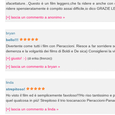
sfacettature...Questo è un film leggero,che fa ridere e anche con 
ridere spensieratamente è compito assai difficile,io dico GRAZIE LE
[+] lascia un commento a anonimo »
bryan
bello!!!
Divertente come tutti i film con Pieraccioni. Riesce a far sorride
demenza e la volgarità dei films di Boldi e De sica) Consiglierei la 
[+] giusto! :-)
(di erika (firenze))
[+] lascia un commento a bryan »
linda
strepitoso!
Ho visto il film ed è semplicemente favoloso!!!Ho riso tantissimo e 
quel qualcosa in più! Strepitoso il trio toscanaccio Pieraccioni-Panar
[+] lascia un commento a linda »