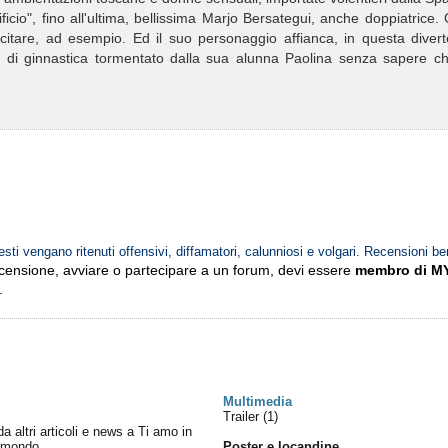
icio", fino all'ultima, bellissima Marjo Bersategui, anche doppiatrice.
citare, ad esempio. Ed il suo personaggio affianca, in questa divert
of di ginnastica tormentato dalla sua alunna Paolina senza sapere ch
esti vengano ritenuti offensivi, diffamatori, calunniosi e volgari. Recensioni be
ecensione, avviare o partecipare a un forum, devi essere
membro di M
.
Multimedia
Trailer (1)
da altri articoli e news a Ti amo in
l mondo
Poster e locandine