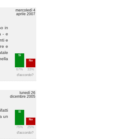
mercoledì 4
aprile 2007
so in
a - e
nti e
dre e
atale
Sì
nella
No
67%
33%
d'accordo?
lunedì 26
dicembre 2005
fatti
Sì
na un
No
75%
25%
d'accordo?