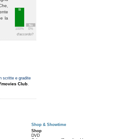
 Che,
Sì
ente
e la
No
100%
0%
d'accordo?
n scritte e gradite
Ymovies Club
.
Shop & Showtime
Shop
DVD