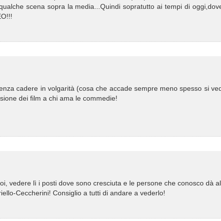
qualche scena sopra la media...Quindi sopratutto ai tempi di oggi,dov
O!!!
re senza cadere in volgarità (cosa che accade sempre meno spesso si ve
visione dei film a chi ama le commedie!
poi, vedere lì i posti dove sono cresciuta e le persone che conosco dà al
iello-Ceccherini! Consiglio a tutti di andare a vederlo!