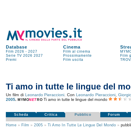
Database
Cinema
Stre
Film 2026
-
2027
Film al cinema
MYMO
Serie TV
2026
2027
Prossimamente
Film 
Premi
Film uscita
TROV
Ti amo in tutte le lingue del m
Un film di
Leonardo Pieraccioni
. Con
Leonardo Pieraccioni
,
Giorgio
2005
.
Ti amo in tutte le lingue del mondo
MYMO
NE
T
RO
Scheda
Critica
Pubblico
Forum
Home
»
Film
»
2005
»
Ti Amo In Tutte Le Lingue Del Mondo
»
pubbl