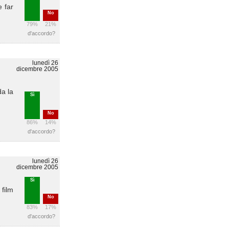
e far
No
79%
21%
d'accordo?
lunedì 26
dicembre 2005
da la
Sì
No
86%
14%
d'accordo?
lunedì 26
dicembre 2005
Sì
 film
No
83%
17%
d'accordo?