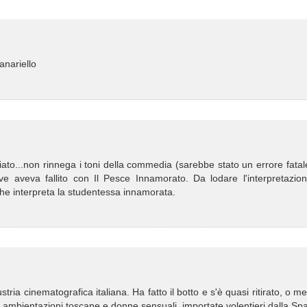
anariello
to...non rinnega i toni della commedia (sarebbe stato un errore fatal
dove aveva fallito con Il Pesce Innamorato. Da lodare l'interpretazio
e che interpreta la studentessa innamorata.
tria cinematografica italiana. Ha fatto il botto e s'è quasi ritirato, o me
elle ambientazioni toscane e donne sensuali, importate volentieri dalla S