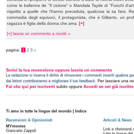
come le ballerine de "Il ciclone" o Mandala Tayde di "Fuochi d'artif
rispetto a quelle che l'hanno preceduta, qualcosa la sa fare. Re
commedia degli equivoci, il protagonista, che è Gilberto, un pr
ragazza è figlia della donna che ama.
[+]
[+] lascia un commento a nicolò »
pagina:
1
2
3
»
Scrivi la tua recensione oppure lascia un commento
La redazione si riserva il diritto di rimuovere i commenti inseriti qualora qu
Per lasciare una r
dai lettori contribuiranno a migliorare il tuo feedback.
Fai clic qui per iscriverti
subito oppure
Accedi se sei già iscritto
Ti amo in tutte le lingue del mondo | Indice
Recensioni & Opinionisti
Articoli & News
MYmovies
Link e riferimenti 
Giancarlo Zappoli
tutte le lingue de