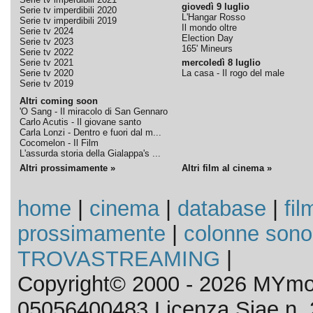
giovedì 9 luglio
Serie tv imperdibili 2020
L'Hangar Rosso
Serie tv imperdibili 2019
Il mondo oltre
Serie tv 2024
Election Day
Serie tv 2023
165' Mineurs
Serie tv 2022
Serie tv 2021
mercoledì 8 luglio
Serie tv 2020
La casa - Il rogo del male
Serie tv 2019
Altri coming soon
'O Sang - Il miracolo di San Gennaro
Carlo Acutis - Il giovane santo
Carla Lonzi - Dentro e fuori dal m...
Cocomelon - Il Film
L'assurda storia della Gialappa's ...
Altri prossimamente »
Altri film al cinema »
home
|
cinema
|
database
|
fil
prossimamente
|
colonne sono
TROVASTREAMING
|
Copyright© 2000 - 2026 MYmov
05056400483 Licenza Siae n. 