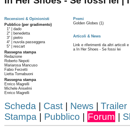
In Her Shoes - Se fossi lei | 
Recensioni & Opinionisti
Premi
Golden Globes
(1)
Pubblico (per gradimento)
1° |
dado
2° |
benedetta
Articoli & News
3° |
pietro
4° |
nuvola passeggera
Link e riferimenti da altri articoli 
5° |
rescart
a In Her Shoes - Se fossi lei
Rassegna stampa
Redazione
Roberto Nepoti
Mariarosa Mancuso
Fabio Ferzetti
Lietta Tornabuoni
Rassegna stampa
Enrico Magrelli
Michele Anselmi
Enrico Magrelli
Scheda
|
Cast
|
News
|
Trailer
Stampa
|
Pubblico
|
Forum
|
S