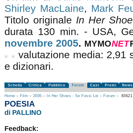
Shirley MacLaine
,
Mark Feu
Titolo originale
In Her Shoe
durata 130 min. - USA, G
novembre 2005
.
MYMO
NE
T
valutazione media:
2,91
e dizionari.
Scheda
Critica
Pubblico
Forum
Cast
Premi
News
Home
»
Film
»
2005
»
In Her Shoes - Se Fossi Lei
»
Forum
»
8362
POESIA
di PALLINO
Feedback: