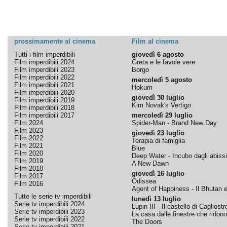
prossimamente al cinema
Film al cinema
Tutti i film imperdibili
giovedì 6 agosto
Film imperdibili 2024
Greta e le favole vere
Film imperdibili 2023
Borgo
Film imperdibili 2022
mercoledì 5 agosto
Film imperdibili 2021
Hokum
Film imperdibili 2020
giovedì 30 luglio
Film imperdibili 2019
Kim Novak's Vertigo
Film imperdibili 2018
Film imperdibili 2017
mercoledì 29 luglio
Film 2024
Spider-Man - Brand New Day
Film 2023
giovedì 23 luglio
Film 2022
Terapia di famiglia
Film 2021
Blue
Film 2020
Deep Water - Incubo dagli abissi
Film 2019
A New Dawn
Film 2018
giovedì 16 luglio
Film 2017
Odissea
Film 2016
Agent of Happiness - Il Bhutan e 
Tutte le serie tv imperdibili
lunedì 13 luglio
Serie tv imperdibili 2024
Lupin III - Il castello di Cagliostr
Serie tv imperdibili 2023
La casa dalle finestre che ridono
Serie tv imperdibili 2022
The Doors
Serie tv imperdibili 2021