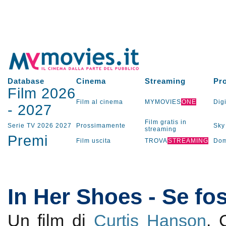
Database
Cinema
Streaming
Pr
Film 2026
Film al cinema
MYMOVIES
ONE
Digi
-
2027
Film gratis in
Serie TV
2026
2027
Prossimamente
Sky
streaming
Premi
Film uscita
TROVA
STREAMING
Dom
In Her Shoes - Se fos
Un film di
Curtis Hanson
.