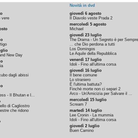
Novità in dvd
to
giovedì 6 agosto
e vere
Il Diavolo veste Prada 2
mercoledì 5 agosto
osto
Michael
giovedì 23 luglio
io
The Drama - Un Segreto è per Sempr
tigo
... che Dio perdona a tutti
Los Domingos
glio
Le Aquile della Repubblica
rand New Day
venerdì 17 luglio
io
Idoli - Fino all'ultima corsa
ia
giovedì 16 luglio
ubo dagli abissi
Il bene comune
Lo straniero
È l'ultima battuta?
io
Finchè morte non ci separi 2
Arco - Un'Amicizia per Salvare il ...
ss - Il Bhutan e l...
mercoledì 15 luglio
o
Scream 7
tello di Cagliostro
nestre che ridono
martedì 14 luglio
Lee Cronin - La mummia
Idoli - Fino all'ultima corsa
o
giovedì 2 luglio
Buen Camino