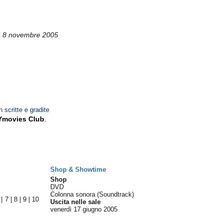
ì 8 novembre 2005
n scritte e gradite
Ymovies Club
.
Shop & Showtime
Shop
DVD
Colonna sonora (Soundtrack)
|
7
|
8
|
9
|
10
Uscita nelle sale
venerdì 17
giugno 2005