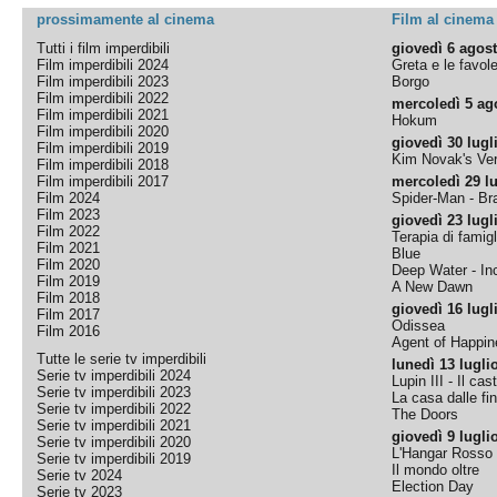
prossimamente al cinema
Film al cinema
Tutti i film imperdibili
giovedì 6 agos
Film imperdibili 2024
Greta e le favol
Film imperdibili 2023
Borgo
Film imperdibili 2022
mercoledì 5 ag
Film imperdibili 2021
Hokum
Film imperdibili 2020
giovedì 30 lugl
Film imperdibili 2019
Kim Novak's Ver
Film imperdibili 2018
Film imperdibili 2017
mercoledì 29 lu
Film 2024
Spider-Man - B
Film 2023
giovedì 23 lugl
Film 2022
Terapia di famigl
Film 2021
Blue
Film 2020
Deep Water - Inc
Film 2019
A New Dawn
Film 2018
giovedì 16 lugl
Film 2017
Odissea
Film 2016
Agent of Happine
Tutte le serie tv imperdibili
lunedì 13 lugli
Serie tv imperdibili 2024
Lupin III - Il cas
Serie tv imperdibili 2023
La casa dalle fi
Serie tv imperdibili 2022
The Doors
Serie tv imperdibili 2021
giovedì 9 lugli
Serie tv imperdibili 2020
L'Hangar Rosso
Serie tv imperdibili 2019
Il mondo oltre
Serie tv 2024
Election Day
Serie tv 2023