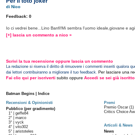
Per il toto joker
di Nico
Feedback: 0
Io ci vedrei bene...Lino Banfi!Mi sembra l'uomo ideale,giovane e agi
[+] lascia un commento a nico »
Scrivi la tua recensione oppure lascia un commento
La redazione si riserva il diritto di rimuovere i commenti inseriti qualora qu
Per lasciare una r
dai lettori contribuiranno a migliorare il tuo feedback.
Fai clic qui per iscriverti
subito oppure
Accedi se sei già iscritto
Batman Begins | Indice
Recensioni & Opinionisti
Premi
Premio Oscar
(1)
Pubblico (per gradimento)
Critics Choice A
1° |
geffe84
2° |
marco
3° |
vyck
Articoli & News
4° |
vito302
5° |
aristoteles
News