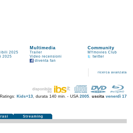
Multimedia
Community
ibili 2025
Trailer
MYmovies Club
li 2025
Video recensioni
twitter
diventa fan
ricerca avanzata
Ratings:
Kids+13
, durata 140 min. - USA
2005
.
uscita
venerdì 17
rasi
Streaming