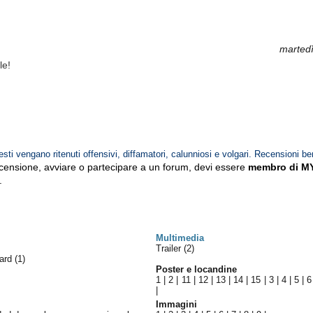
marted
le!
esti vengano ritenuti offensivi, diffamatori, calunniosi e volgari. Recensioni be
ecensione, avviare o partecipare a un forum, devi essere
membro di M
.
Multimedia
Trailer (2)
ward
(1)
Poster e locandine
1
|
2
|
11
|
12
|
13
|
14
|
15
|
3
|
4
|
5
|
6
|
Immagini