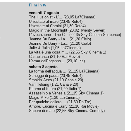
Film in tv
venerdì 7 agosto
The Illusionist - L'...
(
23,05
La7Cinema
)
Un'estate al mare
(
23,45
Rete4
)
Un'estate ai Caraibi
(
21,30
Rete4
)
Magic in the Moonlight
(
23,02
Twenty Seven
)
L'evocazione - The C...
(
22,35
Sky Cinema Suspence
)
e
Jeanne Du Barry - La...
(
21,20
Cielo
)
Jeanne Du Barry - La...
(
21,20
Cielo
)
Julie & Julia
(
1,05
La7Cinema
)
La vita è una cosa m...
(
22,55
Sky Cinema 1
)
Casablanca
(
21,10
Rai Movie
)
L'arma dell'inganno ...
(
23,10
Iris
)
sabato 8 agosto
La forma dell'acqua ...
(
21,15
La7Cinema
)
Schegge di paura
(
23,45
Rete4
)
Smokin' Aces
(
21,10
Canale 20
)
Van Helsing
(
1,21
Canale 20
)
Ritorno al futuro
(
21,20
Italia 1
)
Assassinio a Venezia
(
21,15
Sky Cinema 1
)
Magic Mike
(
1,30
La7Cinema
)
Per qualche dollaro ...
(
21,30
RaiTre
)
Amore, Cucina e Curry
(
21,10
Rai Movie
)
Sapore di mare
(
22,55
Sky Cinema Comedy
)