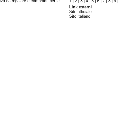
dvd da regalare e comprarsi per le
1
|
2
|
3
|
4
|
5
|
6
|
7
|
8
|
9
|
Link esterni
Sito ufficiale
Sito italiano