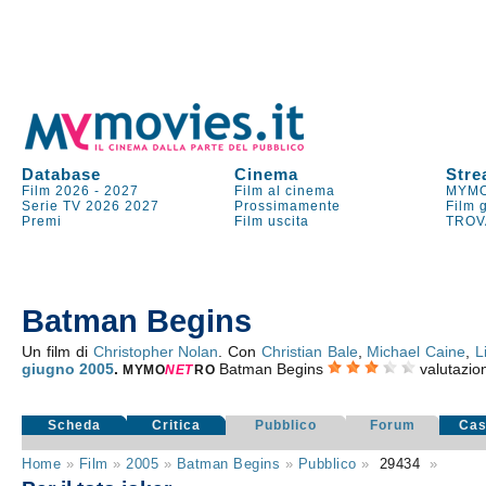
Database
Cinema
Stre
Film 2026
-
2027
Film al cinema
MYMO
Serie TV
2026
2027
Prossimamente
Film 
Premi
Film uscita
TROV
Batman Begins
Un film di
Christopher Nolan
. Con
Christian Bale
,
Michael Caine
,
L
giugno 2005
.
Batman Begins
valutazi
MYMO
NE
T
RO
Scheda
Critica
Pubblico
Forum
Cas
Home
»
Film
»
2005
»
Batman Begins
»
Pubblico
»
29434
»