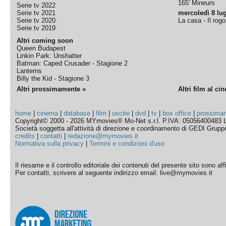
165' Mineurs
Serie tv 2022
Serie tv 2021
mercoledì 8 lug
Serie tv 2020
La casa - Il rog
Serie tv 2019
Altri coming soon
Queen Budapest
Linkin Park: Unshatter
Batman: Caped Crusader - Stagione 2
Lanterns
Billy the Kid - Stagione 3
Altri prossimamente »
Altri film al ci
home
|
cinema
|
database
|
film
|
uscite
|
dvd
|
tv
|
box office
|
prossima
Copyright© 2000 - 2026 MYmovies® Mo-Net s.r.l. P.IVA: 05056400483 L
Società soggetta all'attività di direzione e coordinamento di GEDI Gruppo E
credits
|
contatti
|
redazione@mymovies.it
Normativa sulla privacy
|
Termini e condizioni d'uso
Il riesame e il controllo editoriale dei contenuti del presente sito sono a
Per contatti, scrivere al seguente indirizzo email: live@mymovies.it