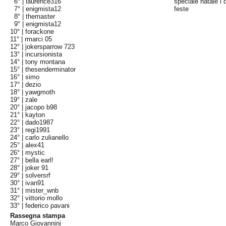
6° |
laurence316
speciale natale i 
7° |
enigmista12
feste
8° |
themaster
9° |
enigmista12
10° |
forackone
11° |
rmarci 05
12° |
jokersparrow 723
13° |
incursionista
14° |
tony montana
15° |
thesenderminator
16° |
simo
17° |
dezio
18° |
yawgmoth
19° |
zale
20° |
jacopo b98
21° |
kayton
22° |
dado1987
23° |
regi1991
24° |
carlo zulianello
25° |
alex41
26° |
mystic
27° |
bella earl!
28° |
joker 91
29° |
solversrf
30° |
ivan91
31° |
mister_wnb
32° |
vittorio mollo
33° |
federico pavani
Rassegna stampa
Marco Giovannini