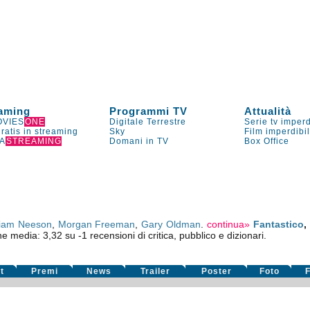
aming
Programmi TV
Attualità
VIES
ONE
Digitale Terrestre
Serie tv imperd
gratis in streaming
Sky
Film imperdibi
A
STREAMING
Domani in TV
Box Office
iam Neeson
,
Morgan Freeman
,
Gary Oldman
.
continua»
Fantastico
,
one media:
3,32
su
-1
recensioni di critica, pubblico e dizionari.
t
Premi
News
Trailer
Poster
Foto
F