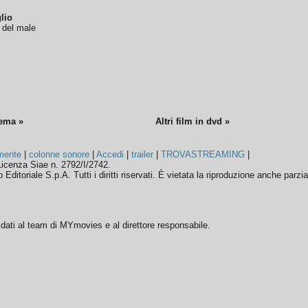
lio
o del male
nema »
Altri film in dvd »
mente
|
colonne sonore
|
Accedi
|
trailer
|
TROVASTREAMING
|
icenza Siae n. 2792/I/2742.
ditoriale S.p.A. Tutti i diritti riservati. È vietata la riproduzione anche parzia
ffidati al team di MYmovies e al direttore responsabile.