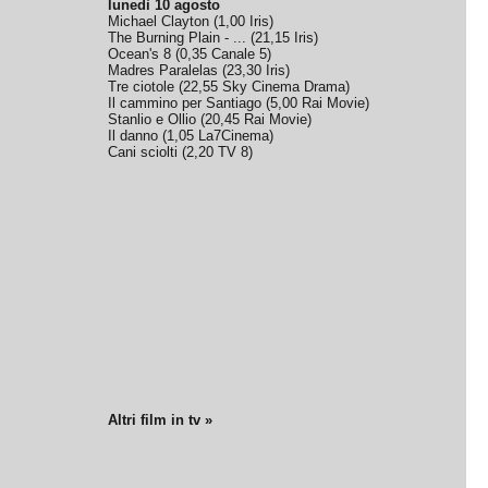
lunedì 10 agosto
Michael Clayton
(
1,00
Iris
)
The Burning Plain - ...
(
21,15
Iris
)
Ocean's 8
(
0,35
Canale 5
)
Madres Paralelas
(
23,30
Iris
)
Tre ciotole
(
22,55
Sky Cinema Drama
)
Il cammino per Santiago
(
5,00
Rai Movie
)
Stanlio e Ollio
(
20,45
Rai Movie
)
Il danno
(
1,05
La7Cinema
)
Cani sciolti
(
2,20
TV 8
)
Altri film in tv »