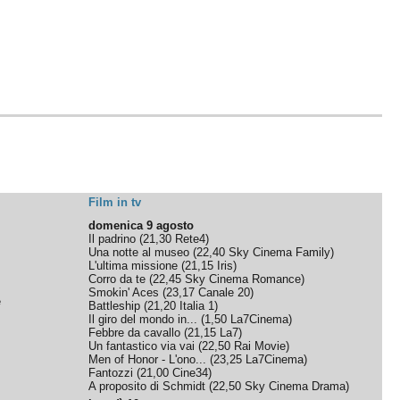
Film in tv
domenica 9 agosto
Il padrino
(
21,30
Rete4
)
Una notte al museo
(
22,40
Sky Cinema Family
)
L'ultima missione
(
21,15
Iris
)
Corro da te
(
22,45
Sky Cinema Romance
)
Smokin' Aces
(
23,17
Canale 20
)
e
Battleship
(
21,20
Italia 1
)
Il giro del mondo in...
(
1,50
La7Cinema
)
Febbre da cavallo
(
21,15
La7
)
Un fantastico via vai
(
22,50
Rai Movie
)
Men of Honor - L'ono...
(
23,25
La7Cinema
)
Fantozzi
(
21,00
Cine34
)
A proposito di Schmidt
(
22,50
Sky Cinema Drama
)