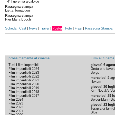
4° |
geremia alcaloide
Rassegna stampa
Lietta Tornabuoni
Rassegna stampa
Pier Maria Bocchi
Scheda
|
Cast
|
News
|
Trailer
|
Poster
|
Foto
|
Frasi
|
Rassegna Stampa
prossimamente al cinema
Film al cinema
Tutti i film imperdibili
giovedì 6 agos
Film imperdibili 2024
Greta e le favol
Film imperdibili 2023
Borgo
Film imperdibili 2022
mercoledì 5 ag
Film imperdibili 2021
Hokum
Film imperdibili 2020
giovedì 30 lugl
Film imperdibili 2019
Kim Novak's Ver
Film imperdibili 2018
Film imperdibili 2017
mercoledì 29 lu
Film 2024
Spider-Man - B
Film 2023
giovedì 23 lugl
Film 2022
Terapia di famigl
Film 2021
Blue
Film 2020