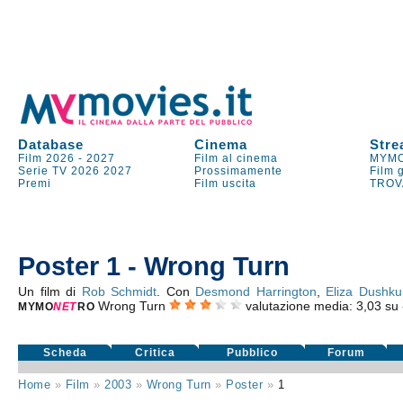
Database
Cinema
Stre
Film 2026
-
2027
Film al cinema
MYMO
Serie TV
2026
2027
Prossimamente
Film 
Premi
Film uscita
TROV
Poster 1 - Wrong Turn
Un film di
Rob Schmidt
. Con
Desmond Harrington
,
Eliza Dushku
Wrong Turn
valutazione media:
3,03
su
MYMO
NE
T
RO
Scheda
Critica
Pubblico
Forum
Home
»
Film
»
2003
»
Wrong Turn
»
Poster
»
1