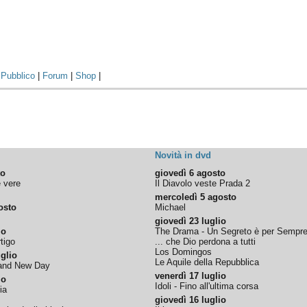
|
Pubblico
|
Forum
|
Shop
|
Novità in dvd
to
giovedì 6 agosto
e vere
Il Diavolo veste Prada 2
mercoledì 5 agosto
osto
Michael
giovedì 23 luglio
io
The Drama - Un Segreto è per Sempr
tigo
... che Dio perdona a tutti
Los Domingos
glio
Le Aquile della Repubblica
rand New Day
venerdì 17 luglio
io
Idoli - Fino all'ultima corsa
ia
giovedì 16 luglio