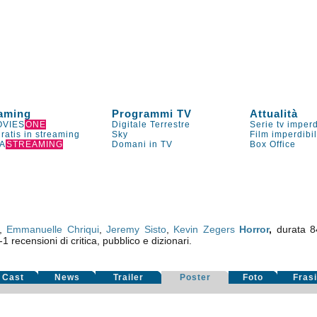
aming
Programmi TV
Attualità
VIES
ONE
Digitale Terrestre
Serie tv imperd
gratis in streaming
Sky
Film imperdibi
A
STREAMING
Domani in TV
Box Office
,
Emmanuelle Chriqui
,
Jeremy Sisto
,
Kevin Zegers
Horror
,
durata 
-1
recensioni di critica, pubblico e dizionari.
Cast
News
Trailer
Poster
Foto
Fras