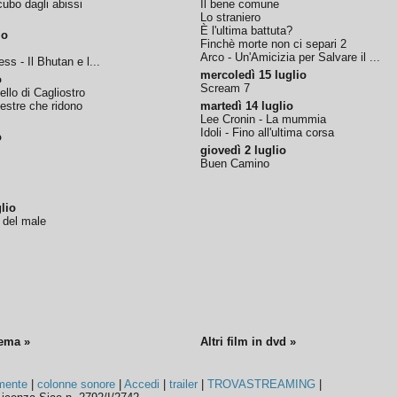
ubo dagli abissi
Il bene comune
Lo straniero
È l'ultima battuta?
io
Finchè morte non ci separi 2
Arco - Un'Amicizia per Salvare il ...
ss - Il Bhutan e l...
mercoledì 15 luglio
o
Scream 7
tello di Cagliostro
nestre che ridono
martedì 14 luglio
Lee Cronin - La mummia
Idoli - Fino all'ultima corsa
o
giovedì 2 luglio
Buen Camino
lio
o del male
nema »
Altri film in dvd »
mente
|
colonne sonore
|
Accedi
|
trailer
|
TROVASTREAMING
|