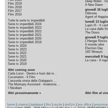
Deep Water - Inc
Film 2019
A New Dawn
Film 2018
giovedì 16 lugl
Film 2017
Odissea
Film 2016
Agent of Happine
Tutte le serie tv imperdibili
lunedì 13 lugli
Serie tv imperdibili 2024
Lupin III - Il cas
Serie tv imperdibili 2023
La casa dalle fi
Serie tv imperdibili 2022
The Doors
Serie tv imperdibili 2021
giovedì 9 lugli
Serie tv imperdibili 2020
L'Hangar Rosso
Serie tv imperdibili 2019
Il mondo oltre
Serie tv 2024
Election Day
Serie tv 2023
165' Mineurs
Serie tv 2022
Serie tv 2021
mercoledì 8 lug
Serie tv 2020
La casa - Il rog
Serie tv 2019
Altri coming soon
Carla Lonzi - Dentro e fuori dal m...
Cocomelon - Il Film
L'assurda storia della Gialappa's ...
The Mortuary Assistant - Anatomia ...
I Nisidiani
Altri prossimamente »
Altri film al ci
home
|
cinema
|
database
|
film
|
uscite
|
dvd
|
tv
|
box office
|
prossima