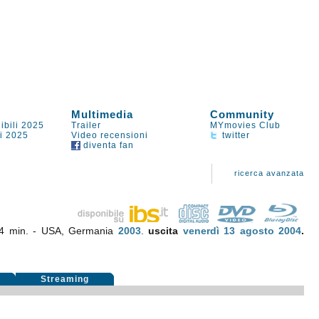
Multimedia
Community
ibili 2025
Trailer
MYmovies Club
li 2025
Video recensioni
twitter
diventa fan
ricerca avanzata
84 min. - USA, Germania
2003
.
uscita
venerdì 13
agosto 2004
.
i
Streaming