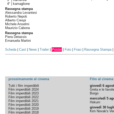
4° |
kamaglione
Rassegna stampa
Alessandra Levantesi
Roberto Nepoti
Alberto Crespi
Michele Anselmi
Maurizio Cabona
Rassegna stampa
Piera Detassis
Emanuela Martini
Scheda
|
Cast
|
News
|
Trailer
|
Poster
|
Foto
|
Frasi
|
Rassegna Stampa
prossimamente al cinema
Film al cinema
Tutti i film imperdibili
giovedì 6 agos
Film imperdibili 2024
Greta e le favol
Film imperdibili 2023
Borgo
Film imperdibili 2022
mercoledì 5 ag
Film imperdibili 2021
Hokum
Film imperdibili 2020
giovedì 30 lugl
Film imperdibili 2019
Kim Novak's Ver
Film imperdibili 2018