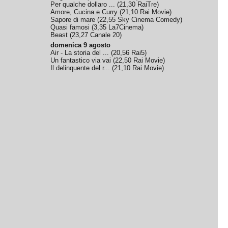
Per qualche dollaro ...
(
21,30
RaiTre
)
Amore, Cucina e Curry
(
21,10
Rai Movie
)
Sapore di mare
(
22,55
Sky Cinema Comedy
)
Quasi famosi
(
3,35
La7Cinema
)
Beast
(
23,27
Canale 20
)
domenica 9 agosto
Air - La storia del ...
(
20,56
Rai5
)
Un fantastico via vai
(
22,50
Rai Movie
)
Il delinquente del r...
(
21,10
Rai Movie
)