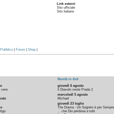
Link esterni
Sito ufficiale
Sito italiano
|
Pubblico
|
Forum
|
Shop
|
Novità in dvd
to
giovedì 6 agosto
e vere
Il Diavolo veste Prada 2
mercoledì 5 agosto
osto
Michael
giovedì 23 luglio
io
The Drama - Un Segreto è per Sempr
tigo
... che Dio perdona a tutti