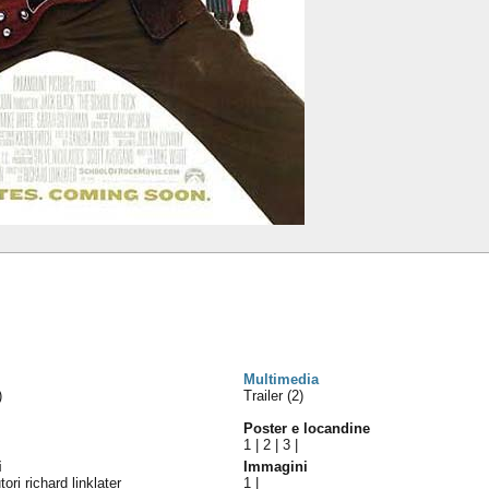
Multimedia
)
Trailer (2)
Poster e locandine
1
|
2
|
3
|
i
Immagini
tori richard linklater
1
|