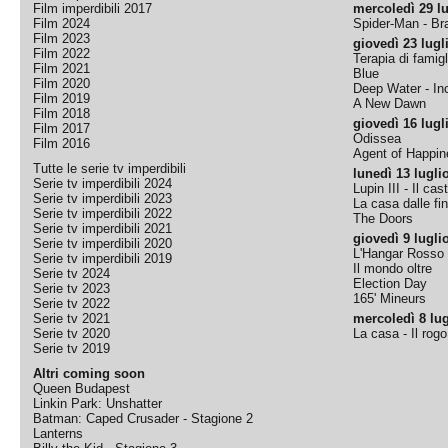
Film imperdibili 2017
mercoledì 29 lu
Film 2024
Spider-Man - B
Film 2023
giovedì 23 lugl
Film 2022
Terapia di famigl
Film 2021
Blue
Film 2020
Deep Water - Inc
Film 2019
A New Dawn
Film 2018
giovedì 16 lugl
Film 2017
Odissea
Film 2016
Agent of Happine
Tutte le serie tv imperdibili
lunedì 13 lugli
Serie tv imperdibili 2024
Lupin III - Il cas
Serie tv imperdibili 2023
La casa dalle fi
Serie tv imperdibili 2022
The Doors
Serie tv imperdibili 2021
giovedì 9 lugli
Serie tv imperdibili 2020
L'Hangar Rosso
Serie tv imperdibili 2019
Il mondo oltre
Serie tv 2024
Election Day
Serie tv 2023
165' Mineurs
Serie tv 2022
Serie tv 2021
mercoledì 8 lug
Serie tv 2020
La casa - Il rog
Serie tv 2019
Altri coming soon
Queen Budapest
Linkin Park: Unshatter
Batman: Caped Crusader - Stagione 2
Lanterns