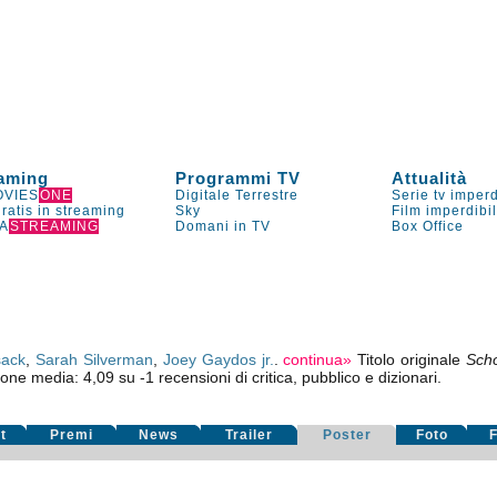
aming
Programmi TV
Attualità
VIES
ONE
Digitale Terrestre
Serie tv imperd
gratis in streaming
Sky
Film imperdibi
A
STREAMING
Domani in TV
Box Office
sack
,
Sarah Silverman
,
Joey Gaydos jr.
.
continua»
Titolo originale
Scho
ione media:
4,09
su
-1
recensioni di critica, pubblico e dizionari.
t
Premi
News
Trailer
Poster
Foto
F