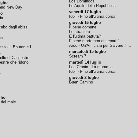
Los Domingos
glio
Le Aquile della Repubblica
rand New Day
venerdì 17 luglio
io
Idoli - Fino all'ultima corsa
ia
giovedì 16 luglio
ubo dagli abissi
Il bene comune
Lo straniero
È l'ultima battuta?
io
Finchè morte non ci separi 2
Arco - Un'Amicizia per Salvare il ...
ss - Il Bhutan e l...
mercoledì 15 luglio
o
Scream 7
tello di Cagliostro
nestre che ridono
martedì 14 luglio
Lee Cronin - La mummia
Idoli - Fino all'ultima corsa
o
giovedì 2 luglio
Buen Camino
lio
o del male