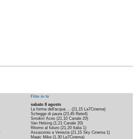
Film in tv
sabato 8 agosto
La forma dell'acqua ...
(
21,15
La7Cinema
)
Schegge di paura
(
23,45
Rete4
)
Smokin' Aces
(
21,10
Canale 20
)
Van Helsing
(
1,21
Canale 20
)
Ritorno al futuro
(
21,20
Italia 1
)
e
Assassinio a Venezia
(
21,15
Sky Cinema 1
)
Magic Mike
(
1,30
La7Cinema
)