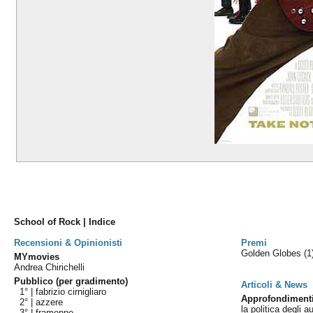
School of Rock | Indice
Recensioni & Opinionisti
Premi
Golden Globes
(1
MYmovies
Andrea Chirichelli
Pubblico (per gradimento)
Articoli & News
1° |
fabrizio cirnigliaro
Approfondiment
2° |
azzere
la politica degli au
3° |
framenne