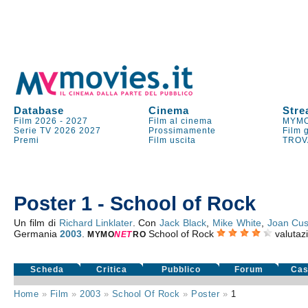
Database
Cinema
Stre
Film 2026
-
2027
Film al cinema
MYMO
Serie TV
2026
2027
Prossimamente
Film 
Premi
Film uscita
TROV
Poster 1 - School of Rock
Un film di
Richard Linklater
. Con
Jack Black
,
Mike White
,
Joan Cu
Germania
2003
.
School of Rock
valutaz
MYMO
NE
T
RO
Scheda
Critica
Pubblico
Forum
Cas
Home
»
Film
»
2003
»
School Of Rock
»
Poster
»
1