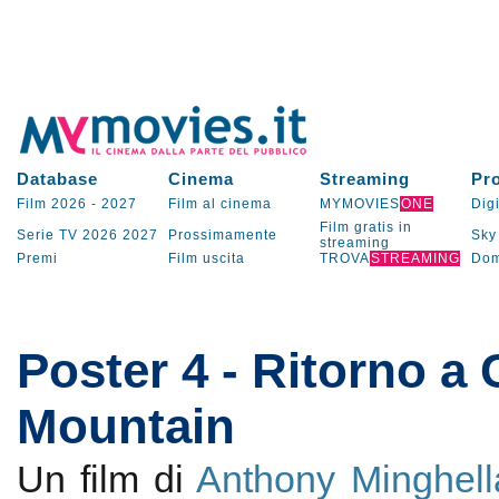
Database
Cinema
Streaming
Pr
Film 2026
-
2027
Film al cinema
MYMOVIES
ONE
Digi
Film gratis in
Serie TV
2026
2027
Prossimamente
Sky
streaming
Premi
Film uscita
TROVA
STREAMING
Dom
Poster 4 - Ritorno a 
Mountain
Un film di
Anthony Minghell