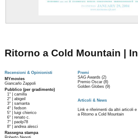
Ritorno a Cold Mountain | I
Recensioni & Opinionisti
Premi
SAG Awards
(2)
MYmovies
Premio Oscar
(8)
Giancarlo Zappoli
Golden Globes
(9)
Pubblico (per gradimento)
1° |
camilla
2° |
abigeil
Articoli & News
3° |
samanta
4° |
fedson
Link e riferimenti da altri articoli 
5° |
luigi chierico
a Ritorno a Cold Mountain
6° |
renato c.
7° |
paolp78
8° |
andrea alesci
Rassegna stampa
Roberto Nepoti