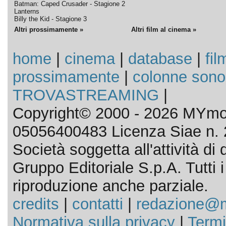
Batman: Caped Crusader - Stagione 2
Lanterns
Billy the Kid - Stagione 3
Altri prossimamente »
Altri film al cinema »
home
|
cinema
|
database
|
fil
prossimamente
|
colonne sono
TROVASTREAMING
|
Copyright© 2000 - 2026 MYmov
05056400483 Licenza Siae n. 
Società soggetta all'attività d
Gruppo Editoriale S.p.A. Tutti i d
riproduzione anche parziale.
credits
|
contatti
|
redazione@m
Normativa sulla privacy
|
Termi