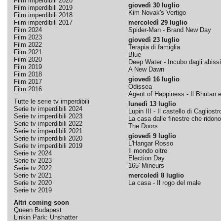
Film imperdibili 2020
giovedì 30 luglio
Film imperdibili 2019
Kim Novak's Vertigo
Film imperdibili 2018
Film imperdibili 2017
mercoledì 29 luglio
Film 2024
Spider-Man - Brand New Day
Film 2023
giovedì 23 luglio
Film 2022
Terapia di famiglia
Film 2021
Blue
Film 2020
Deep Water - Incubo dagli abissi
Film 2019
A New Dawn
Film 2018
giovedì 16 luglio
Film 2017
Odissea
Film 2016
Agent of Happiness - Il Bhutan e 
Tutte le serie tv imperdibili
lunedì 13 luglio
Serie tv imperdibili 2024
Lupin III - Il castello di Cagliostr
Serie tv imperdibili 2023
La casa dalle finestre che ridono
Serie tv imperdibili 2022
The Doors
Serie tv imperdibili 2021
giovedì 9 luglio
Serie tv imperdibili 2020
L'Hangar Rosso
Serie tv imperdibili 2019
Il mondo oltre
Serie tv 2024
Election Day
Serie tv 2023
165' Mineurs
Serie tv 2022
Serie tv 2021
mercoledì 8 luglio
Serie tv 2020
La casa - Il rogo del male
Serie tv 2019
Altri coming soon
Queen Budapest
Linkin Park: Unshatter